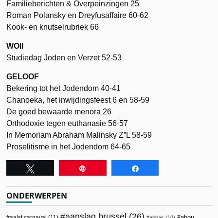
Familieberichten & Overpeinzingen 25
Roman Polansky en Dreyfusaffaire 60-62
Kook- en knutselrubriek 66
WOII
Studiedag Joden en Verzet 52-53
GELOOF
Bekering tot het Jodendom 40-41
Chanoeka, het inwijdingsfeest 6 en 58-59
De goed bewaarde menora 26
Orthodoxie tegen euthanasie 56-57
In Memoriam Abraham Malinsky Z”L 58-59
Proselitisme in het Jodendom 64-65
Tweet
Pin
Share
ONDERWERPEN
aanslag brussel
(26)
abou
aalst carnaval
(11)
abbas
(10)