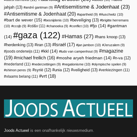
Antisemitisme & Jodenhaat
(23)
jahjah
(13)
andré gantman
(9)
Antisemitisme & Jodenhaat
(20)
apartheid
(9)
Auschwitz
(10)
bart de wever
(15)
beveiliging
(13)
besnijdenis
(10)
brigitte herremans
fjo
(14)
gantman
cd&v
(11)
(10)
ccojb
(9)
chanoeka
(9)
conflict
(10)
gaza
(122)
Hamas
(27)
(14)
hans knoop
(13)
Israël
(17)
herdenking
(13)
iran
(13)
jan jambon
(10)
Jeruzalem
(9)
magazine
kkl
(14)
joods onderwijs
(11)
ludo van campenhout
(9)
(19)
michael freilich
(16)
moshe aryeh friedman
(14)
n-va
(12)
nederland
(11)
nederzettingen
(9)
negationisme
(10)
olympische spelen
(9)
veiligheid
(13)
syrië
(12)
unia
(12)
verkiezingen
(11)
shimon peres
(9)
vrt
(18)
vlaams belang
(11)
Joods Actueel
is een onafhankelijk nieuwsmedium.