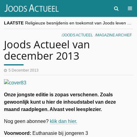
LAATSTE
Religieuze besnijdenis en toekomst van Joods leven centraal tijdens conferentie in Brussel
“Besnijdenisdebat toont hoe moeilijk seculiere Westen minderheden begrijpt”, Jinnih Beels (Vooruit)
CITYTRIP | ROEMENIË – Boekarest: de verrassing van Oost-Europa
JOODS ACTUEEL
MAGAZINE ARCHIEF
“Vandaag zit elke Jood in België op de beklaagdenbank”
Joods Actueel van
goKosher lanceert nieuwe website en samenwerking met Mishpacha voor kosher travel en simchas wereldwijd
december 2013
5 December 2013
Onze jongste editie is zopas verschenen. Zoals
gewoonlijk kunt u hier de inhoudstabel van deze
maand raadplegen. Alvast veel leesplezier.
Nog geen abonnee?
klik dan hier.
Voorwoord:
Euthanasie bij jongeren 3