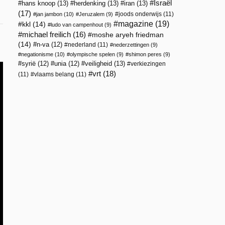
Israël
hans knoop
(13)
herdenking
(13)
iran
(13)
(17)
joods onderwijs
(11)
jan jambon
(10)
Jeruzalem
(9)
magazine
(19)
kkl
(14)
ludo van campenhout
(9)
michael freilich
(16)
moshe aryeh friedman
(14)
n-va
(12)
nederland
(11)
nederzettingen
(9)
negationisme
(10)
olympische spelen
(9)
shimon peres
(9)
veiligheid
(13)
syrië
(12)
unia
(12)
verkiezingen
vrt
(18)
(11)
vlaams belang
(11)