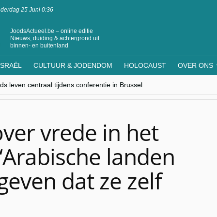
derdag 25 Juni 0:36
JoodsActueel.be – online editie
Nieuws, duiding & achtergrond uit
binnen- en buitenland
ISRAËL
CULTUUR & JODENDOM
HOLOCAUST
OVER ONS
s leven centraal tijdens conferentie in Brussel
ere Westen minderheden begrijpt”, Jinnih Beels (Vooruit)
rassing van Oost-Europa
laagdenbank”
nwerking met Mishpacha voor kosher travel en simchas wereldwijd
over vrede in het
‘Arabische landen
geven dat ze zelf