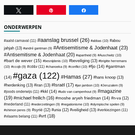
Tweet
Pin
Share
ONDERWERPEN
aanslag brussel
(26)
abou
aalst carnaval
(11)
abbas
(10)
Antisemitisme & Jodenhaat
(23)
jahjah
(13)
andré gantman
(9)
Antisemitisme & Jodenhaat
(20)
apartheid
(9)
Auschwitz
(10)
bart de wever
(15)
beveiliging
(13)
besnijdenis
(10)
brigitte herremans
fjo
(14)
gantman
cd&v
(11)
(10)
ccojb
(9)
chanoeka
(9)
conflict
(10)
gaza
(122)
Hamas
(27)
(14)
hans knoop
(13)
Israël
(17)
herdenking
(13)
iran
(13)
jan jambon
(10)
Jeruzalem
(9)
magazine
kkl
(14)
joods onderwijs
(11)
ludo van campenhout
(9)
(19)
michael freilich
(16)
moshe aryeh friedman
(14)
n-va
(12)
nederland
(11)
nederzettingen
(9)
negationisme
(10)
olympische spelen
(9)
veiligheid
(13)
syrië
(12)
unia
(12)
verkiezingen
(11)
shimon peres
(9)
vrt
(18)
vlaams belang
(11)