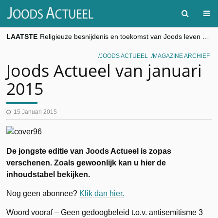
LAATSTE
Religieuze besnijdenis en toekomst van Joods leven centraal tijdens conferentie in Brussel
“Besnijdenisdebat toont hoe moeilijk seculiere Westen minderheden begrijpt”, Jinnih Beels (Vooruit)
CITYTRIP | ROEMENIË – Boekarest: de verrassing van Oost-Europa
JOODS ACTUEEL
MAGAZINE ARCHIEF
“Vandaag zit elke Jood in België op de beklaagdenbank”
Joods Actueel van januari
goKosher lanceert nieuwe website en samenwerking met Mishpacha voor kosher travel en simchas wereldwijd
2015
15 Januari 2015
De jongste editie van Joods Actueel is zopas
verschenen. Zoals gewoonlijk kan u hier de
inhoudstabel bekijken.
Nog geen abonnee?
Klik dan hier.
Woord vooraf – Geen gedoogbeleid t.o.v. antisemitisme 3