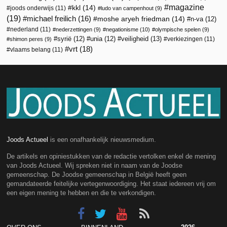
magazine
kkl
(14)
joods onderwijs
(11)
ludo van campenhout
(9)
(19)
michael freilich
(16)
moshe aryeh friedman
(14)
n-va
(12)
nederland
(11)
nederzettingen
(9)
negationisme
(10)
olympische spelen
(9)
veiligheid
(13)
syrië
(12)
unia
(12)
verkiezingen
(11)
shimon peres
(9)
vrt
(18)
vlaams belang
(11)
Joods Actueel
is een onafhankelijk nieuwsmedium.
De artikels en opiniestukken van de redactie vertolken enkel de mening
van Joods Actueel. Wij spreken niet in naam van de Joodse
gemeenschap. De Joodse gemeenschap in België heeft geen
gemandateerde feitelijke vertegenwoordiging. Het staat iedereen vrij om
een eigen mening te hebben en die te verkondigen.