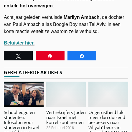
enkele het overwegen.
Acht jaar geleden verhuisde
Marilyn Ambach
, de dochter
van Paul Ambach alias Boogie Boy naar Tel Aviv. In een
korte reactie vertelt ze waarom ze is verhuisd.
Beluister hier.
Tweet
Pin
Share
GERELATEERDE ARTIKELS
Schooljeugd en
Vertrekcijfers Joden
Ongerustheid lokt
studenten:
naar Israël met
meer dan duizend
Infosalon voor
korrel zout nemen
bezoekers naar
studeren in Israël
‘Aliyah’ beurs in
22 Februari 2016