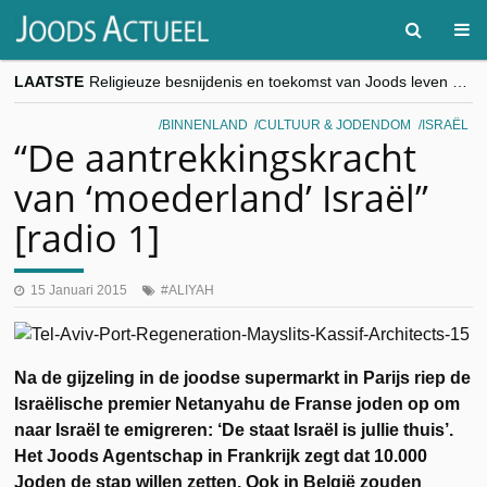
LAATSTE
Religieuze besnijdenis en toekomst van Joods leven centraal tijdens conferentie in Brussel
“Besnijdenisdebat toont hoe moeilijk seculiere Westen minderheden begrijpt”, Jinnih Beels (Vooruit)
CITYTRIP | ROEMENIË – Boekarest: de verrassing van Oost-Europa
BINNENLAND
CULTUUR & JODENDOM
ISRAËL
“Vandaag zit elke Jood in België op de beklaagdenbank”
“De aantrekkingskracht
goKosher lanceert nieuwe website en samenwerking met Mishpacha voor kosher travel en simchas wereldwijd
van ‘moederland’ Israël”
[radio 1]
15 Januari 2015
ALIYAH
Na de gijzeling in de joodse supermarkt in Parijs riep de
Israëlische premier Netanyahu de Franse joden op om
naar Israël te emigreren: ‘De staat Israël is jullie thuis’.
Het Joods Agentschap in Frankrijk zegt dat 10.000
Joden de stap willen zetten. Ook in België zouden