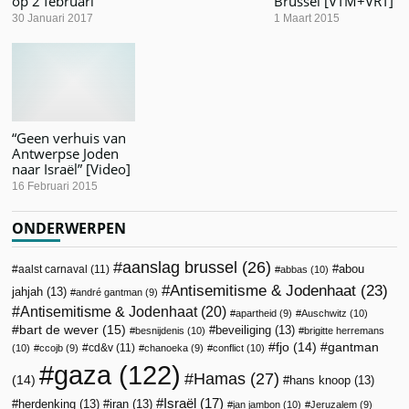
op 2 februari
Brussel [VTM+VRT]
30 Januari 2017
1 Maart 2015
“Geen verhuis van
Antwerpse Joden
naar Israël” [Video]
16 Februari 2015
ONDERWERPEN
aanslag brussel
(26)
abou
aalst carnaval
(11)
abbas
(10)
Antisemitisme & Jodenhaat
(23)
jahjah
(13)
andré gantman
(9)
Antisemitisme & Jodenhaat
(20)
apartheid
(9)
Auschwitz
(10)
bart de wever
(15)
beveiliging
(13)
besnijdenis
(10)
brigitte herremans
fjo
(14)
gantman
cd&v
(11)
(10)
ccojb
(9)
chanoeka
(9)
conflict
(10)
gaza
(122)
Hamas
(27)
(14)
hans knoop
(13)
Israël
(17)
herdenking
(13)
iran
(13)
jan jambon
(10)
Jeruzalem
(9)