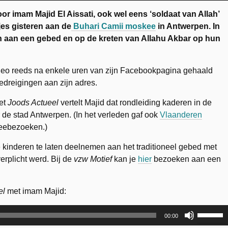
oor imam Majid El Aissati, ook wel eens
‘soldaat van Allah’
es gisteren aan de
Buhari Camii moskee
in Antwerpen. In
en aan een gebed en op de kreten van Allahu Akbar op hun
ideo reeds na enkele uren van zijn Facebookpagina gehaald
reigingen aan zijn adres.
et
Joods Actueel
vertelt Majid dat rondleiding kaderen in de
 de stad Antwerpen. (In het verleden gaf ook
Vlaanderen
keebezoeken.)
 kinderen te laten deelnemen aan het traditioneel gebed met
erplicht werd. Bij de
vzw Motief
kan je
hier
bezoeken aan een
el
met imam Majid:
Gebruik
00:00
Omhoog