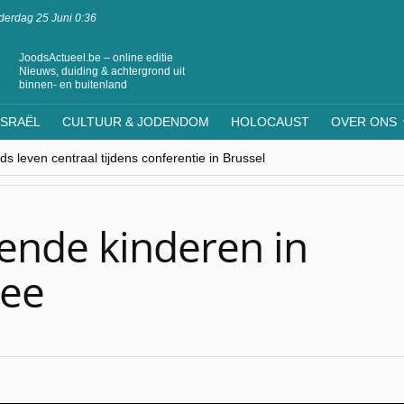
erdag 25 Juni 0:36
JoodsActueel.be – online editie
Nieuws, duiding & achtergrond uit
binnen- en buitenland
ISRAËL
CULTUUR & JODENDOM
HOLOCAUST
OVER ONS
s leven centraal tijdens conferentie in Brussel
ere Westen minderheden begrijpt”, Jinnih Beels (Vooruit)
rassing van Oost-Europa
laagdenbank”
nwerking met Mishpacha voor kosher travel en simchas wereldwijd
ende kinderen in
ee