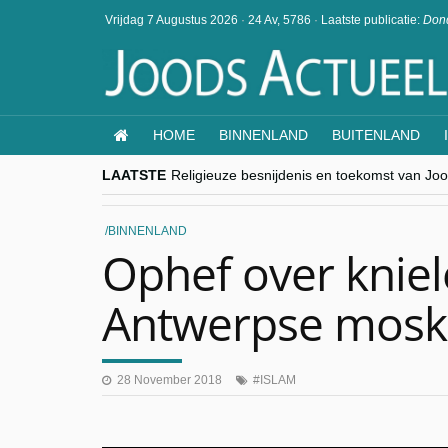
Vrijdag 7 Augustus 2026
·
24 Av, 5786
·
Laatste publicatie:
Dond
HOME
BINNENLAND
BUITENLAND
LAATSTE
Religieuze besnijdenis en toekomst van Jood
“Besnijdenisdebat toont hoe moeilijk seculi
CITYTRIP | ROEMENIË – Boekarest: de ver
“Vandaag zit elke Jood in België op de bek
BINNENLAND
goKosher lanceert nieuwe website en same
Ophef over kniel
Antwerpse mosk
28 November 2018
ISLAM