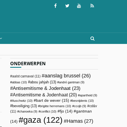
ONDERWERPEN
aanslag brussel
(26)
aalst carnaval
(11)
abou jahjah
(13)
abbas
(10)
andré gantman
(9)
Antisemitisme & Jodenhaat
(23)
Antisemitisme & Jodenhaat
(20)
apartheid
(9)
bart de wever
(15)
Auschwitz
(10)
besnijdenis
(10)
beveiliging
(13)
cd&v
brigitte herremans
(10)
ccojb
(9)
fjo
(14)
gantman
(11)
chanoeka
(9)
conflict
(10)
gaza
(122)
Hamas
(27)
(14)