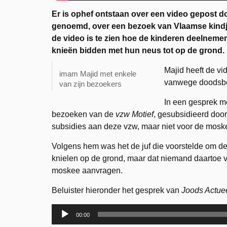
Er is ophef ontstaan over een video gepost d
genoemd, over een bezoek van Vlaamse kindj
de video is te zien hoe de kinderen deelnem
knieën bidden met hun neus tot op de grond.
Majid heeft de v
imam Majid met enkele
vanwege doodsbed
van zijn bezoekers
In een gesprek m
bezoeken van de
vzw Motief
, gesubsidieerd door
subsidies aan deze vzw, maar niet voor de mos
Volgens hem was het de juf die voorstelde om de
knielen op de grond, maar dat niemand daartoe v
moskee aanvragen.
Beluister hieronder het gesprek van
Joods Actue
Audiospeler
00:00