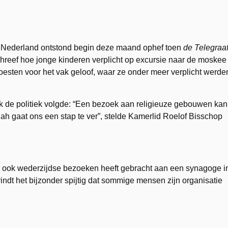
pijltoets
om
het
volume
 Nederland ontstond begin deze maand ophef toen
de Telegraa
te
hreef hoe jonge kinderen verplicht op excursie naar de moskee
verhoge
esten voor het vak geloof, waar ze onder meer verplicht werde
of
te
 de politiek volgde: “Een bezoek aan religieuze gebouwen kan
verlagen
llah gaat ons een stap te ver”, stelde Kamerlid Roelof Bisschop
ep, ook wederzijdse bezoeken heeft gebracht aan een synagoge i
ndt het bijzonder spijtig dat sommige mensen zijn organisatie