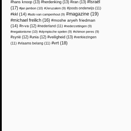
Israël
hans knoop
(13)
herdenking
(13)
iran
(13)
(17)
joods onderwijs
(11)
jan jambon
(10)
Jeruzalem
(9)
magazine
(19)
kkl
(14)
ludo van campenhout
(9)
michael freilich
(16)
moshe aryeh friedman
(14)
n-va
(12)
nederland
(11)
nederzettingen
(9)
negationisme
(10)
olympische spelen
(9)
shimon peres
(9)
veiligheid
(13)
syrië
(12)
unia
(12)
verkiezingen
vrt
(18)
(11)
vlaams belang
(11)