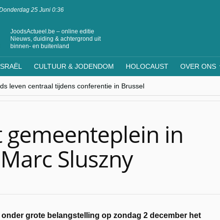
Donderdag 25 Juni 0:36
JoodsActueel.be – online editie
Nieuws, duiding & achtergrond uit
binnen- en buitenland
ISRAËL
CULTUUR & JODENDOM
HOLOCAUST
OVER ONS
s leven centraal tijdens conferentie in Brussel
ere Westen minderheden begrijpt”, Jinnih Beels (Vooruit)
rassing van Oost-Europa
laagdenbank”
nwerking met Mishpacha voor kosher travel en simchas wereldwijd
 gemeenteplein in
Marc Sluszny
onder grote belangstelling op zondag 2 december het