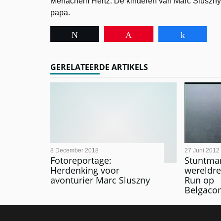
Menachem Hertz. De kinderen van Marc Sluszny
papa.
Tweet
Pin
Share
GERELATEERDE ARTIKELS
8 December 2018
27 Juni 2012
Fotoreportage:
​Stuntma
Herdenking voor
wereldre
avonturier Marc Sluszny
Run op
Belgaco