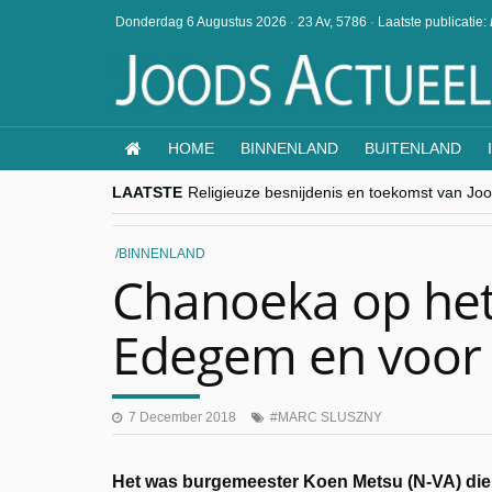
Donderdag 6 Augustus 2026
·
23 Av, 5786
·
Laatste publicatie:
HOME
BINNENLAND
BUITENLAND
LAATSTE
Religieuze besnijdenis en toekomst van Jood
“Besnijdenisdebat toont hoe moeilijk seculi
CITYTRIP | ROEMENIË – Boekarest: de ver
“Vandaag zit elke Jood in België op de bek
BINNENLAND
goKosher lanceert nieuwe website en same
Chanoeka op het
Edegem en voor 
7 December 2018
MARC SLUSZNY
Het was burgemeester Koen Metsu (N-VA) die 