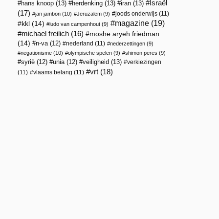
Israël
hans knoop
(13)
herdenking
(13)
iran
(13)
(17)
joods onderwijs
(11)
jan jambon
(10)
Jeruzalem
(9)
magazine
(19)
kkl
(14)
ludo van campenhout
(9)
michael freilich
(16)
moshe aryeh friedman
(14)
n-va
(12)
nederland
(11)
nederzettingen
(9)
negationisme
(10)
olympische spelen
(9)
shimon peres
(9)
veiligheid
(13)
syrië
(12)
unia
(12)
verkiezingen
vrt
(18)
(11)
vlaams belang
(11)