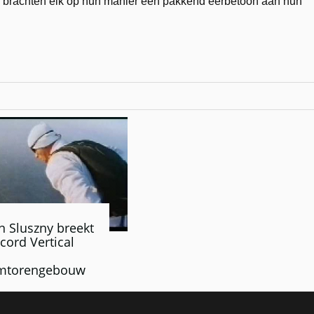
 brachten elk op hun manier een pakkend eerbetoon aan hun
n Sluszny breekt
cord Vertical
mtorengebouw