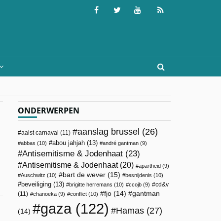
ONDERWERPEN
aanslag brussel
(26)
aalst carnaval
(11)
abou jahjah
(13)
abbas
(10)
andré gantman
(9)
Antisemitisme & Jodenhaat
(23)
Antisemitisme & Jodenhaat
(20)
apartheid
(9)
bart de wever
(15)
Auschwitz
(10)
besnijdenis
(10)
beveiliging
(13)
cd&v
brigitte herremans
(10)
ccojb
(9)
fjo
(14)
gantman
(11)
chanoeka
(9)
conflict
(10)
gaza
(122)
Hamas
(27)
(14)