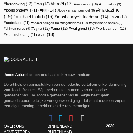
Israël
(17)
herdenking
(13)
iran
(13)
jan jambon
(10)
Jeruzalem
(9)
magazine
kkl
(14)
joods onderwijs
(11)
ludo van campenhout
(9)
(19)
michael freilich
(16)
moshe aryeh friedman
(14)
n-va
(12)
nederland
(11)
nederzettingen
(9)
negationisme
(10)
olympische spelen
(9)
veiligheid
(13)
syrië
(12)
unia
(12)
verkiezingen
(11)
shimon peres
(9)
vrt
(18)
vlaams belang
(11)
Joods Actueel
is een onafhankelijk nieuwsmedium.
De artikels en opiniestukken van de redactie vertolken enkel de mening
van Joods Actueel. Wij spreken niet in naam van de Joodse
gemeenschap. De Joodse gemeenschap in België heeft geen
gemandateerde feitelijke vertegenwoordiging. Het staat iedereen vrij om
een eigen mening te hebben en die te verkondigen.
2026
OVER ONS
BINNENLAND
ADVERTEREN
BUITENLAND