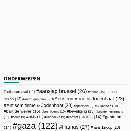
ONDERWERPEN
aanslag brussel
(26)
abou
aalst carnaval
(11)
abbas
(10)
Antisemitisme & Jodenhaat
(23)
jahjah
(13)
andré gantman
(9)
Antisemitisme & Jodenhaat
(20)
apartheid
(9)
Auschwitz
(10)
bart de wever
(15)
beveiliging
(13)
besnijdenis
(10)
brigitte herremans
fjo
(14)
gantman
cd&v
(11)
(10)
ccojb
(9)
chanoeka
(9)
conflict
(10)
gaza
(122)
Hamas
(27)
(14)
hans knoop
(13)