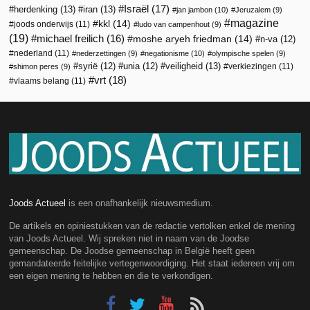
Israël
(17)
herdenking
(13)
iran
(13)
jan jambon
(10)
Jeruzalem
(9)
magazine
kkl
(14)
joods onderwijs
(11)
ludo van campenhout
(9)
(19)
michael freilich
(16)
moshe aryeh friedman
(14)
n-va
(12)
nederland
(11)
nederzettingen
(9)
negationisme
(10)
olympische spelen
(9)
veiligheid
(13)
syrië
(12)
unia
(12)
verkiezingen
(11)
shimon peres
(9)
vrt
(18)
vlaams belang
(11)
Joods Actueel
is een onafhankelijk nieuwsmedium.
De artikels en opiniestukken van de redactie vertolken enkel de mening
van Joods Actueel. Wij spreken niet in naam van de Joodse
gemeenschap. De Joodse gemeenschap in België heeft geen
gemandateerde feitelijke vertegenwoordiging. Het staat iedereen vrij om
een eigen mening te hebben en die te verkondigen.