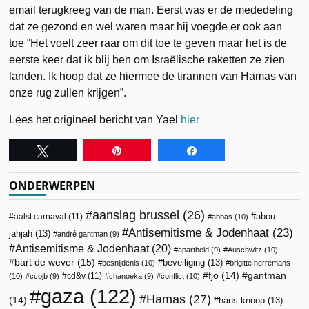
email terugkreeg van de man. Eerst was er de mededeling
dat ze gezond en wel waren maar hij voegde er ook aan
toe “Het voelt zeer raar om dit toe te geven maar het is de
eerste keer dat ik blij ben om Israëlische raketten ze zien
landen. Ik hoop dat ze hiermee de tirannen van Hamas van
onze rug zullen krijgen”.
Lees het origineel bericht van Yael
hier
Tweet
Pin
Share
ONDERWERPEN
aanslag brussel
(26)
abou
aalst carnaval
(11)
abbas
(10)
Antisemitisme & Jodenhaat
(23)
jahjah
(13)
andré gantman
(9)
Antisemitisme & Jodenhaat
(20)
apartheid
(9)
Auschwitz
(10)
bart de wever
(15)
beveiliging
(13)
besnijdenis
(10)
brigitte herremans
fjo
(14)
gantman
cd&v
(11)
(10)
ccojb
(9)
chanoeka
(9)
conflict
(10)
gaza
(122)
Hamas
(27)
(14)
hans knoop
(13)