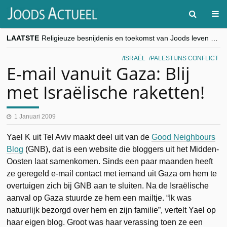
LAATSTE
Religieuze besnijdenis en toekomst van Joods leven centraal tijdens conferentie in Brussel
“Besnijdenisdebat toont hoe moeilijk seculiere Westen minderheden begrijpt”, Jinnih Beels (Vooruit)
CITYTRIP | ROEMENIË – Boekarest: de verrassing van Oost-Europa
ISRAËL
PALESTIJNS CONFLICT
“Vandaag zit elke Jood in België op de beklaagdenbank”
E-mail vanuit Gaza: Blij
goKosher lanceert nieuwe website en samenwerking met Mishpacha voor kosher travel en simchas wereldwijd
met Israëlische raketten!
1 Januari 2009
Yael K uit Tel Aviv maakt deel uit van de
Good Neighbours
Blog
(GNB), dat is een website die bloggers uit het Midden-
Oosten laat samenkomen. Sinds een paar maanden heeft
ze geregeld e-mail contact met iemand uit Gaza om hem te
overtuigen zich bij GNB aan te sluiten. Na de Israëlische
aanval op Gaza stuurde ze hem een mailtje. “Ik was
natuurlijk bezorgd over hem en zijn familie”, vertelt Yael op
haar eigen blog. Groot was haar verassing toen ze een