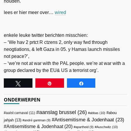
houden.
lees er hier meer over…
wired
enkele leuke twitter berichten misschien:
– ‘We hav 2 prtct R ctzens 2, only way fwd through
neogtiations, & left Gaza in 05. y Hamas launch missiles
not peace?’,
– ‘we’re not at war with the PAL people. we’re at war with a
group declared by the EU& US a terrorist org’.
Tweet
Pin
Share
ONDERWERPEN
aanslag brussel
(26)
abou
aalst carnaval
(11)
abbas
(10)
Antisemitisme & Jodenhaat
(23)
jahjah
(13)
andré gantman
(9)
Antisemitisme & Jodenhaat
(20)
apartheid
(9)
Auschwitz
(10)