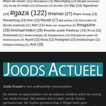
bart de wever
(15)
beveiliging
(13)
besnijdenis
(10)
brigitte herremans
fjo
(14)
gantman
cd&v
(11)
(10)
ccojb
(9)
chanoeka
(9)
conflict
(10)
gaza
(122)
Hamas
(27)
(14)
hans knoop
(13)
Israël
(17)
herdenking
(13)
iran
(13)
jan jambon
(10)
Jeruzalem
(9)
magazine
kkl
(14)
joods onderwijs
(11)
ludo van campenhout
(9)
(19)
michael freilich
(16)
moshe aryeh friedman
(14)
n-va
(12)
nederland
(11)
nederzettingen
(9)
negationisme
(10)
olympische spelen
(9)
veiligheid
(13)
syrië
(12)
unia
(12)
verkiezingen
(11)
shimon peres
(9)
vrt
(18)
vlaams belang
(11)
Joods Actueel
is een onafhankelijk nieuwsmedium.
De artikels en opiniestukken van de redactie vertolken enkel de mening
van Joods Actueel. Wij spreken niet in naam van de Joodse
gemeenschap. De Joodse gemeenschap in België heeft geen