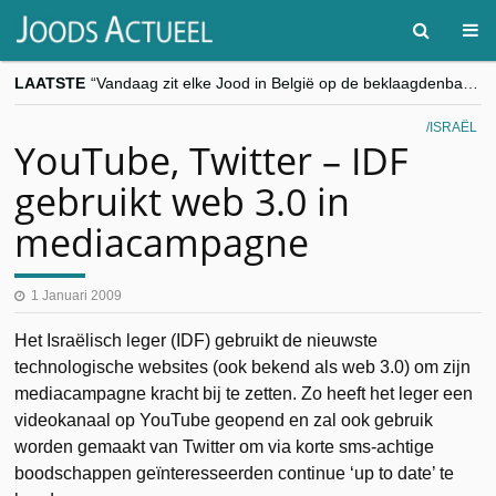
LAATSTE
“Vandaag zit elke Jood in België op de beklaagdenbank”
goKosher lanceert nieuwe website en samenwerking met Mishpacha voor kosher travel en simchas wereldwijd
Religieuze besnijdenis en toekomst van Joods leven centraal tijdens conferentie in Brussel
ISRAËL
“Besnijdenisdebat toont hoe moeilijk seculiere Westen minderheden begrijpt”, Jinnih Beels (Vooruit)
YouTube, Twitter – IDF
CITYTRIP | ROEMENIË – Boekarest: de verrassing van Oost-Europa
gebruikt web 3.0 in
mediacampagne
1 Januari 2009
Het Israëlisch leger (IDF) gebruikt de nieuwste
technologische websites (ook bekend als web 3.0) om zijn
mediacampagne kracht bij te zetten. Zo heeft het leger een
videokanaal op YouTube geopend en zal ook gebruik
worden gemaakt van Twitter om via korte sms-achtige
boodschappen geïnteresseerden continue ‘up to date’ te