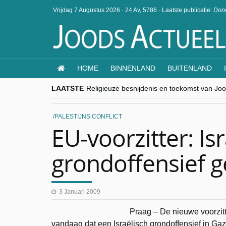
Vrijdag 7 Augustus 2026
·
24 Av, 5786
·
Laatste publicatie:
Dond
HOME
BINNENLAND
BUITENLAND
LAATSTE
Religieuze besnijdenis en toekomst van Jood
“Besnijdenisdebat toont hoe moeilijk seculi
CITYTRIP | ROEMENIË – Boekarest: de ver
“Vandaag zit elke Jood in België op de bek
PALESTIJNS CONFLICT
goKosher lanceert nieuwe website en same
EU-voorzitter: Isr
grondoffensief g
3 Januari 2009
Praag – De nieuwe voorzit
vandaag dat een Israëlisch grondoffensief in Ga