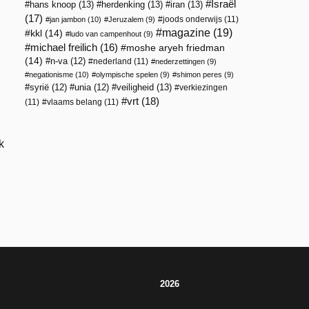
Israël
hans knoop
(13)
herdenking
(13)
iran
(13)
(17)
joods onderwijs
(11)
jan jambon
(10)
Jeruzalem
(9)
magazine
(19)
kkl
(14)
ludo van campenhout
(9)
michael freilich
(16)
moshe aryeh friedman
(14)
n-va
(12)
nederland
(11)
nederzettingen
(9)
negationisme
(10)
olympische spelen
(9)
shimon peres
(9)
veiligheid
(13)
syrië
(12)
unia
(12)
verkiezingen
vrt
(18)
(11)
vlaams belang
(11)
k
2026