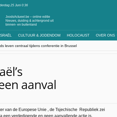
erdag 25 Juni 0:36
JoodsActueel.be – online editie
Nieuws, duiding & achtergrond uit
binnen- en buitenland
ISRAËL
CULTUUR & JODENDOM
HOLOCAUST
OVER ONS
s leven centraal tijdens conferentie in Brussel
ere Westen minderheden begrijpt”, Jinnih Beels (Vooruit)
rassing van Oost-Europa
laagdenbank”
nwerking met Mishpacha voor kosher travel en simchas wereldwijd
aël’s
een aanval
ter van de Europese Unie , de Tsjechische Republiek zei
za een verdedigende en geen aanvallende actie is.