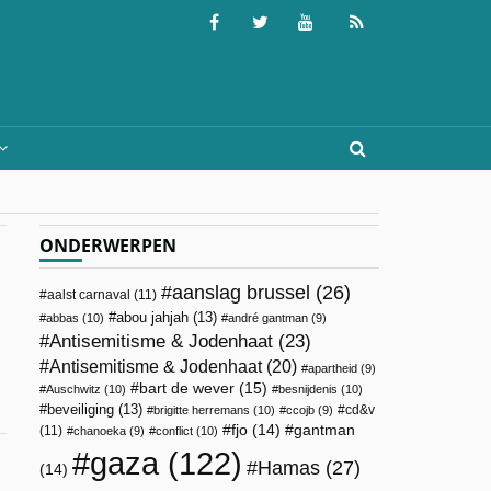
ONDERWERPEN
aanslag brussel
(26)
aalst carnaval
(11)
abou jahjah
(13)
abbas
(10)
andré gantman
(9)
Antisemitisme & Jodenhaat
(23)
Antisemitisme & Jodenhaat
(20)
apartheid
(9)
bart de wever
(15)
Auschwitz
(10)
besnijdenis
(10)
beveiliging
(13)
cd&v
brigitte herremans
(10)
ccojb
(9)
fjo
(14)
gantman
(11)
chanoeka
(9)
conflict
(10)
gaza
(122)
Hamas
(27)
(14)