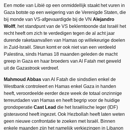
Een motie van Libië op een onmiddellijk staakt het vuren in
Gaza botste op een weigering van de Verenigde Staten, die
bij monde van VS-afgevaardigde bij de VN
Alejandro
Wolff
, het standpunt van de VS beklemtoonde dat Israël het
recht heeft om zich te verdedigen tegen de al acht jaar
durende raketaanvallen van Hamas op willekeurige doelen
in Zuid-Israël. Steun komt er ook niet van een verdeeld
Palestina, sinds Hamas 18 maanden geleden de macht
greep in Gaza en haar broeders van Al Fatah met geweld
uit de Gazastrook verdreef.
Mahmoud Abbas
van Al Fatah die sindsdien enkel de
Westbank controleert en Hamas enkel Gaza in handen
heeft, veroordeelde eerder deze week de totaal onzinnige
terreurdaden van Hamas en heeft begrip voor de huidige
grondoperatie
Cast Lead
die het Israëlische leger (IDF)
gisteravond heeft ingezet. Ook Hezbollah heeft laten weten
geen nieuwe confrontatie te zoeken met Israël. Binnen
enkele maanden zijn het namelijk verkiezingen in Libanon