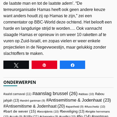
de laatste man en tot de laatste adem’. “De
terreurorganisatie Hamas heeft ook geen andere keuze
want anders houdt zij op Hamas te zijn,” zei een
commentator op BBC-World deze ochtend. Het belooft een
harde en langdurige strijd te worden…. Ook vannacht
slaagde Hamas er opnieuw in om weer 10 raketten af te
vuren op Zuid-Israël, en zopas vielen er weer enkele
projectielen in de Negevwoestijn, maar gelukkig zonder
slachtoffers te maken.
Tweet
Pin
Share
ONDERWERPEN
aanslag brussel
(26)
abou
aalst carnaval
(11)
abbas
(10)
Antisemitisme & Jodenhaat
(23)
jahjah
(13)
andré gantman
(9)
Antisemitisme & Jodenhaat
(20)
apartheid
(9)
Auschwitz
(10)
bart de wever
(15)
beveiliging
(13)
besnijdenis
(10)
brigitte herremans
fjo
(14)
gantman
cd&v
(11)
(10)
ccojb
(9)
chanoeka
(9)
conflict
(10)