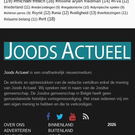
(19)
michael freilich
(16)
moshe aryeh friedman
(14)
n-va
(12)
nederland
(11)
nederzettingen
(9)
negationisme
(10)
olympische spelen
(9)
veiligheid
(13)
syrië
(12)
unia
(12)
verkiezingen
(11)
shimon peres
(9)
vrt
(18)
vlaams belang
(11)
Joods Actueel
is een onafhankelijk nieuwsmedium.
De artikels en opiniestukken van de redactie vertolken enkel de mening
van Joods Actueel. Wij spreken niet in naam van de Joodse
gemeenschap. De Joodse gemeenschap in België heeft geen
gemandateerde feitelijke vertegenwoordiging. Het staat iedereen vrij om
een eigen mening te hebben en die te verkondigen.
2026
OVER ONS
BINNENLAND
ADVERTEREN
BUITENLAND