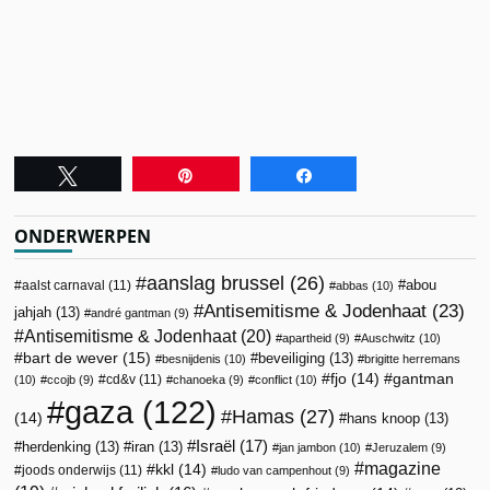
Tweet
Pin
Share
ONDERWERPEN
aanslag brussel
(26)
abou
aalst carnaval
(11)
abbas
(10)
Antisemitisme & Jodenhaat
(23)
jahjah
(13)
andré gantman
(9)
Antisemitisme & Jodenhaat
(20)
apartheid
(9)
Auschwitz
(10)
bart de wever
(15)
beveiliging
(13)
besnijdenis
(10)
brigitte herremans
fjo
(14)
gantman
cd&v
(11)
(10)
ccojb
(9)
chanoeka
(9)
conflict
(10)
gaza
(122)
Hamas
(27)
(14)
hans knoop
(13)
Israël
(17)
herdenking
(13)
iran
(13)
jan jambon
(10)
Jeruzalem
(9)
magazine
kkl
(14)
joods onderwijs
(11)
ludo van campenhout
(9)