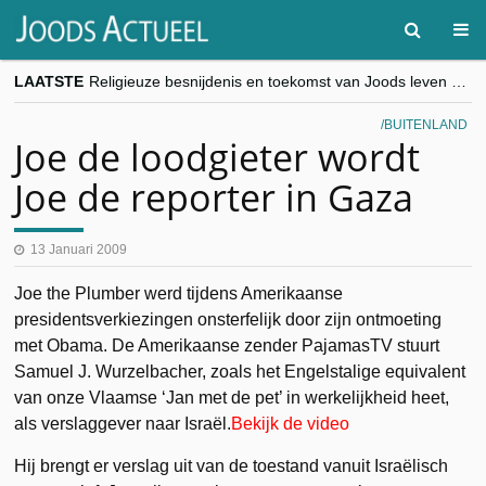
LAATSTE
Religieuze besnijdenis en toekomst van Joods leven centraal tijdens conferentie in Brussel
“Besnijdenisdebat toont hoe moeilijk seculiere Westen minderheden begrijpt”, Jinnih Beels (Vooruit)
CITYTRIP | ROEMENIË – Boekarest: de verrassing van Oost-Europa
BUITENLAND
“Vandaag zit elke Jood in België op de beklaagdenbank”
Joe de loodgieter wordt
goKosher lanceert nieuwe website en samenwerking met Mishpacha voor kosher travel en simchas wereldwijd
Joe de reporter in Gaza
13 Januari 2009
Joe the Plumber werd tijdens Amerikaanse
presidentsverkiezingen onsterfelijk door zijn ontmoeting
met Obama. De Amerikaanse zender PajamasTV stuurt
Samuel J. Wurzelbacher, zoals het Engelstalige equivalent
van onze Vlaamse ‘Jan met de pet’ in werkelijkheid heet,
als verslaggever naar Israël.
Bekijk de video
Hij brengt er verslag uit van de toestand vanuit Israëlisch