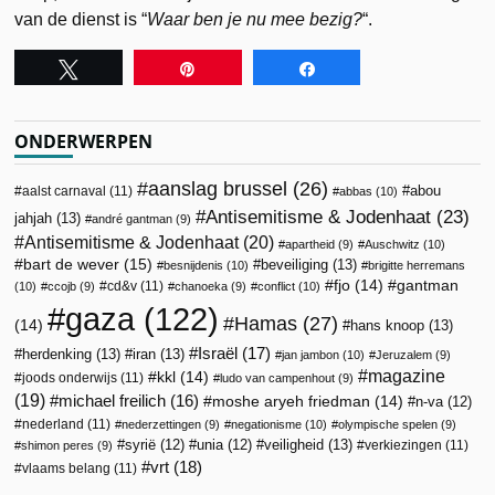
van de dienst is “
Waar ben je nu mee bezig?
“.
Tweet
Pin
Share
ONDERWERPEN
aanslag brussel
(26)
abou
aalst carnaval
(11)
abbas
(10)
Antisemitisme & Jodenhaat
(23)
jahjah
(13)
andré gantman
(9)
Antisemitisme & Jodenhaat
(20)
apartheid
(9)
Auschwitz
(10)
bart de wever
(15)
beveiliging
(13)
besnijdenis
(10)
brigitte herremans
fjo
(14)
gantman
cd&v
(11)
(10)
ccojb
(9)
chanoeka
(9)
conflict
(10)
gaza
(122)
Hamas
(27)
(14)
hans knoop
(13)
Israël
(17)
herdenking
(13)
iran
(13)
jan jambon
(10)
Jeruzalem
(9)
magazine
kkl
(14)
joods onderwijs
(11)
ludo van campenhout
(9)
(19)
michael freilich
(16)
moshe aryeh friedman
(14)
n-va
(12)
nederland
(11)
nederzettingen
(9)
negationisme
(10)
olympische spelen
(9)
veiligheid
(13)
syrië
(12)
unia
(12)
verkiezingen
(11)
shimon peres
(9)
vrt
(18)
vlaams belang
(11)