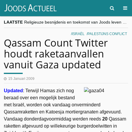
LAATSTE
Religieuze besnijdenis en toekomst van Joods leven centraal tijdens conferentie in Brussel
“Besnijdenisdebat toont hoe moeilijk seculiere Westen minderheden begrijpt”, Jinnih Beels (Vooruit)
CITYTRIP | ROEMENIË – Boekarest: de verrassing van Oost-Europa
ISRAËL
PALESTIJNS CONFLICT
“Vandaag zit elke Jood in België op de beklaagdenbank”
Qassam Count Twitter
goKosher lanceert nieuwe website en samenwerking met Mishpacha voor kosher travel en simchas wereldwijd
houdt raketaanvallen
vanuit Gaza updated
15 Januari 2009
Updated
: Terwijl Hamas zich nog
beraad over een mogelijk bestand
met Israël, worden ook vandaag onverminderd
Qassamraketten en Katoesja mortiergranaten afgevuurd.
Vandaag donderdagvoormiddag werden reeds
20
Qassam
raketten afgevuurd op willekeurige burgerdoelwitten in