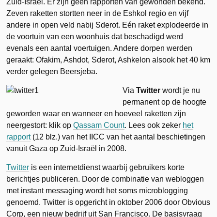
Zuid-Israël. Er zijn geen rapporten van gewonden bekend.
Zeven raketten stortten neer in de Eshkol regio en vijf
andere in open veld nabij Sderot. Eén raket explodeerde in
de voortuin van een woonhuis dat beschadigd werd
evenals een aantal voertuigen. Andere dorpen werden
geraakt: Ofakim, Ashdot, Sderot, Ashkelon alsook het 40 km
verder gelegen Beersjeba.
Via
Twitter
wordt je nu
permanent op de hoogte
geworden waar en wanneer en hoeveel raketten zijn
neergestort: klik op
Qassam Count
. Lees ook zeker
het
rapport
(12 blz.) van het IICC van het aantal beschietingen
vanuit Gaza op Zuid-Israël in 2008.
Twitter
is een internetdienst waarbij gebruikers korte
berichtjes publiceren. Door de combinatie van webloggen
met instant messaging wordt het soms microblogging
genoemd. Twitter is opgericht in oktober 2006 door Obvious
Corp, een nieuw bedrijf uit San Francisco. De basisvraag