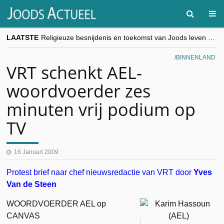
LAATSTE
Religieuze besnijdenis en toekomst van Joods leven centraal tijdens conferentie in Brussel
“Besnijdenisdebat toont hoe moeilijk seculiere Westen minderheden begrijpt”, Jinnih Beels (Vooruit)
CITYTRIP | ROEMENIË – Boekarest: de verrassing van Oost-Europa
BINNENLAND
“Vandaag zit elke Jood in België op de beklaagdenbank”
VRT schenkt AEL-
goKosher lanceert nieuwe website en samenwerking met Mishpacha voor kosher travel en simchas wereldwijd
woordvoerder zes
minuten vrij podium op
TV
16 Januari 2009
Protest brief naar chef nieuwsredactie van VRT door
Yves
Van de Steen
WOORDVOERDER AEL op
CANVAS