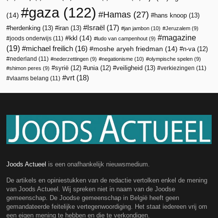
gaza
(122)
Hamas
(27)
(14)
hans knoop
(13)
Israël
(17)
herdenking
(13)
iran
(13)
jan jambon
(10)
Jeruzalem
(9)
magazine
kkl
(14)
joods onderwijs
(11)
ludo van campenhout
(9)
(19)
michael freilich
(16)
moshe aryeh friedman
(14)
n-va
(12)
nederland
(11)
nederzettingen
(9)
negationisme
(10)
olympische spelen
(9)
veiligheid
(13)
syrië
(12)
unia
(12)
verkiezingen
(11)
shimon peres
(9)
vrt
(18)
vlaams belang
(11)
Joods Actueel
is een onafhankelijk nieuwsmedium.
De artikels en opiniestukken van de redactie vertolken enkel de mening
van Joods Actueel. Wij spreken niet in naam van de Joodse
gemeenschap. De Joodse gemeenschap in België heeft geen
gemandateerde feitelijke vertegenwoordiging. Het staat iedereen vrij om
een eigen mening te hebben en die te verkondigen.