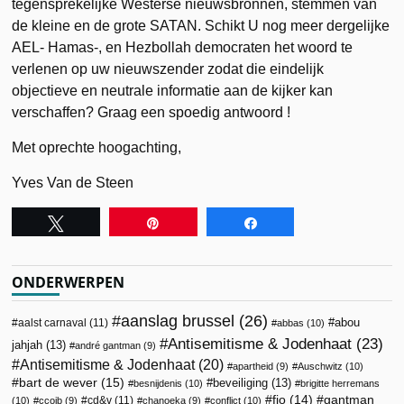
tegensprekelijke Westerse nieuwsbronnen, stemmen van
de kleine en de grote SATAN. Schikt U nog meer dergelijke
AEL- Hamas-, en Hezbollah democraten het woord te
verlenen op uw nieuwszender zodat die eindelijk
objectieve en neutrale informatie aan de kijker kan
verschaffen? Graag een spoedig antwoord !
Met oprechte hoogachting,
Yves Van de Steen
Tweet
Pin
Share
ONDERWERPEN
aanslag brussel
(26)
abou
aalst carnaval
(11)
abbas
(10)
Antisemitisme & Jodenhaat
(23)
jahjah
(13)
andré gantman
(9)
Antisemitisme & Jodenhaat
(20)
apartheid
(9)
Auschwitz
(10)
bart de wever
(15)
beveiliging
(13)
besnijdenis
(10)
brigitte herremans
fjo
(14)
gantman
cd&v
(11)
(10)
ccojb
(9)
chanoeka
(9)
conflict
(10)