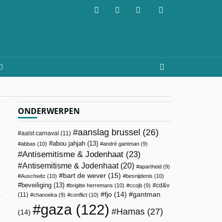
ONDERWERPEN
aanslag brussel
(26)
aalst carnaval
(11)
abou jahjah
(13)
abbas
(10)
andré gantman
(9)
Antisemitisme & Jodenhaat
(23)
Antisemitisme & Jodenhaat
(20)
apartheid
(9)
bart de wever
(15)
Auschwitz
(10)
besnijdenis
(10)
beveiliging
(13)
cd&v
brigitte herremans
(10)
ccojb
(9)
fjo
(14)
gantman
(11)
chanoeka
(9)
conflict
(10)
gaza
(122)
Hamas
(27)
(14)