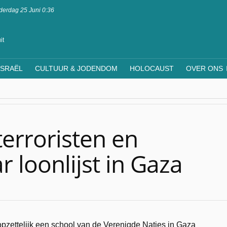
erdag 25 Juni 0:36
it
ISRAËL
CULTUUR & JODENDOM
HOLOCAUST
OVER ONS
erroristen en
r loonlijst in Gaza
opzettelijk een school van de Verenigde Naties in Gaza