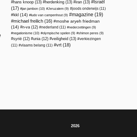
Israël
hans knoop
(13)
herdenking
(13)
iran
(13)
(17)
joods onderwijs
(11)
jan jambon
(10)
Jeruzalem
(9)
magazine
(19)
kkl
(14)
ludo van campenhout
(9)
michael freilich
(16)
moshe aryeh friedman
(14)
n-va
(12)
nederland
(11)
nederzettingen
(9)
negationisme
(10)
olympische spelen
(9)
shimon peres
(9)
e
veiligheid
(13)
syrië
(12)
unia
(12)
verkiezingen
vrt
(18)
(11)
vlaams belang
(11)
2026