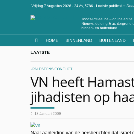
Vrijdag 7 Augustus 2026
·
24 Av, 5786
·
Laatste publicatie:
Dond
JoodsActueel.be – online editie
Nieuws, duiding & achtergrond u
binnen- en buitenland
HOME
BINNENLAND
BUITENLAND
LAATSTE
PALESTIJNS CONFLICT
VN heeft Hamast
jihadisten op haa
18 Januari 2009
Naar aanleiding van de persberichten dat Israël 