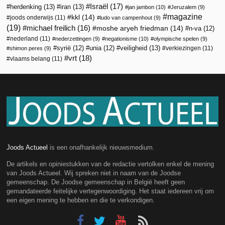
Israël
(17)
herdenking
(13)
iran
(13)
jan jambon
(10)
Jeruzalem
(9)
magazine
kkl
(14)
joods onderwijs
(11)
ludo van campenhout
(9)
(19)
michael freilich
(16)
moshe aryeh friedman
(14)
n-va
(12)
nederland
(11)
nederzettingen
(9)
negationisme
(10)
olympische spelen
(9)
veiligheid
(13)
syrië
(12)
unia
(12)
verkiezingen
(11)
shimon peres
(9)
vrt
(18)
vlaams belang
(11)
Joods Actueel
is een onafhankelijk nieuwsmedium.
De artikels en opiniestukken van de redactie vertolken enkel de mening
van Joods Actueel. Wij spreken niet in naam van de Joodse
gemeenschap. De Joodse gemeenschap in België heeft geen
gemandateerde feitelijke vertegenwoordiging. Het staat iedereen vrij om
een eigen mening te hebben en die te verkondigen.