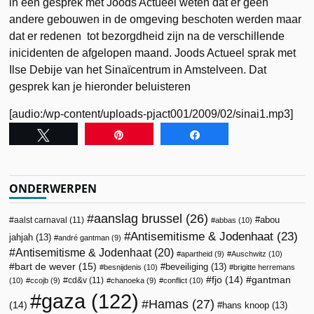
in een gesprek met Joods Actueel weten dat er geen
andere gebouwen in de omgeving beschoten werden maar
dat er redenen tot bezorgdheid zijn na de verschillende
inicidenten de afgelopen maand. Joods Actueel sprak met
Ilse Debije van het Sinaïcentrum in Amstelveen. Dat
gesprek kan je hieronder beluisteren
[audio:/wp-content/uploads-pjact001/2009/02/sinai1.mp3]
Tweet
Pin
Share
ONDERWERPEN
aanslag brussel
(26)
abou
aalst carnaval
(11)
abbas
(10)
Antisemitisme & Jodenhaat
(23)
jahjah
(13)
andré gantman
(9)
Antisemitisme & Jodenhaat
(20)
apartheid
(9)
Auschwitz
(10)
bart de wever
(15)
beveiliging
(13)
besnijdenis
(10)
brigitte herremans
fjo
(14)
gantman
cd&v
(11)
(10)
ccojb
(9)
chanoeka
(9)
conflict
(10)
gaza
(122)
Hamas
(27)
(14)
hans knoop
(13)