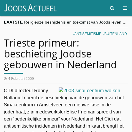
LAATSTE
Religieuze besnijdenis en toekomst van Joods leven centraal tijdens conferentie in Brussel
“Besnijdenisdebat toont hoe moeilijk seculiere Westen minderheden begrijpt”, Jinnih Beels (Vooruit)
CITYTRIP | ROEMENIË – Boekarest: de verrassing van Oost-Europa
ANTISEMITISME
BUITENLAND
“Vandaag zit elke Jood in België op de beklaagdenbank”
Trieste primeur:
goKosher lanceert nieuwe website en samenwerking met Mishpacha voor kosher travel en simchas wereldwijd
beschieting Joodse
gebouwen in Nederland
4 Februari 2009
CIDI-directeur Ronny
Naftaniel noemt de beschieting van de gebouwen van het
Sinai-centrum in Amstelveen een nieuwe fase in de
jodenhaat, zijn medewerkster Elise Frieman spreekt van
een “bedenkelijke primeur” voor Nederland. Het Cidi dat
antisemitische incidenten in Nederland in kaart brengt liet