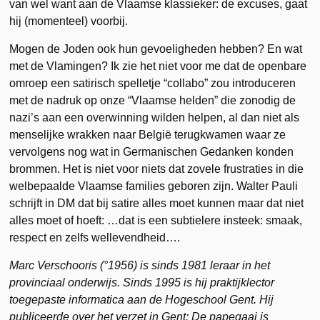
van wel want aan de Vlaamse klassieker: de excuses, gaat
hij (momenteel) voorbij.
Mogen de Joden ook hun gevoeligheden hebben? En wat
met de Vlamingen? Ik zie het niet voor me dat de openbare
omroep een satirisch spelletje “collabo” zou introduceren
met de nadruk op onze “Vlaamse helden” die zonodig de
nazi’s aan een overwinning wilden helpen, al dan niet als
menselijke wrakken naar België terugkwamen waar ze
vervolgens nog wat in Germanischen Gedanken konden
brommen. Het is niet voor niets dat zovele frustraties in die
welbepaalde Vlaamse families geboren zijn. Walter Pauli
schrijft in DM dat bij satire alles moet kunnen maar dat niet
alles moet of hoeft: …dat is een subtielere insteek: smaak,
respect en zelfs wellevendheid….
Marc Verschooris (°1956) is sinds 1981 leraar in het
provinciaal onderwijs. Sinds 1995 is hij praktijklector
toegepaste informatica aan de Hogeschool Gent. Hij
publiceerde over het verzet in Gent: De papegaai is