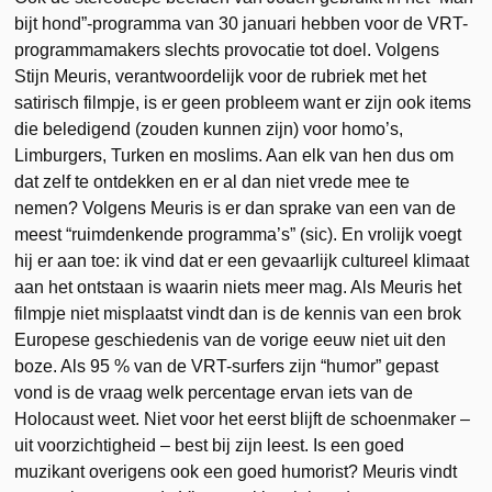
bijt hond”-programma van 30 januari hebben voor de VRT-
programmamakers slechts provocatie tot doel. Volgens
Stijn Meuris, verantwoordelijk voor de rubriek met het
satirisch filmpje, is er geen probleem want er zijn ook items
die beledigend (zouden kunnen zijn) voor homo’s,
Limburgers, Turken en moslims. Aan elk van hen dus om
dat zelf te ontdekken en er al dan niet vrede mee te
nemen? Volgens Meuris is er dan sprake van een van de
meest “ruimdenkende programma’s” (sic). En vrolijk voegt
hij er aan toe: ik vind dat er een gevaarlijk cultureel klimaat
aan het ontstaan is waarin niets meer mag. Als Meuris het
filmpje niet misplaatst vindt dan is de kennis van een brok
Europese geschiedenis van de vorige eeuw niet uit den
boze. Als 95 % van de VRT-surfers zijn “humor” gepast
vond is de vraag welk percentage ervan iets van de
Holocaust weet. Niet voor het eerst blijft de schoenmaker –
uit voorzichtigheid – best bij zijn leest. Is een goed
muzikant overigens ook een goed humorist? Meuris vindt