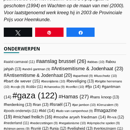
geschoten (1994) en Wachten op de maan van mei (2000).
Voor laatstgenoemd werk kreeg hij in 2003 de Provinciale
Prijs voor Heemkunde.
Tweet
Pin
Share
ONDERWERPEN
aanslag brussel
(26)
abou
aalst carnaval
(11)
abbas
(10)
Antisemitisme & Jodenhaat
(23)
jahjah
(13)
andré gantman
(9)
Antisemitisme & Jodenhaat
(20)
apartheid
(9)
Auschwitz
(10)
bart de wever
(15)
beveiliging
(13)
besnijdenis
(10)
brigitte herremans
fjo
(14)
gantman
cd&v
(11)
(10)
ccojb
(9)
chanoeka
(9)
conflict
(10)
gaza
(122)
Hamas
(27)
(14)
hans knoop
(13)
Israël
(17)
herdenking
(13)
iran
(13)
jan jambon
(10)
Jeruzalem
(9)
magazine
kkl
(14)
joods onderwijs
(11)
ludo van campenhout
(9)
(19)
michael freilich
(16)
moshe aryeh friedman
(14)
n-va
(12)
nederland
(11)
nederzettingen
(9)
negationisme
(10)
olympische spelen
(9)
veiligheid
(13)
syrië
(12)
unia
(12)
verkiezingen
(11)
shimon peres
(9)