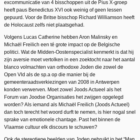
excommunicatie van 4 bisschoppen uit de Pius X-groep
heeft paus Benedictus XVI ook weinig of geen lessen
gepuurd. Voor de Britse bisschop Richard Williamson heeft
de Holocaust zelfs niet plaatsgehad.
Volgens Lucas Catherine hebben Aron Malinsky en
Michaël Freilich een té grote impact op de Belgische
politici. Wat de Midden-Oostenspecialist kenmerkt is dat hij
zijn aversie moet vertolken in een zoektocht naar het aantal
blanco volmachten van orthodoxe Joden die zowel de
Open Vld als de sp.a op die manier bij de
gemeenteraadsverkiezingen van 2008 in Antwerpen
konden verwerven. Moet zowel Joods Actueel als het
Forum van Joodse Organisaties het zwijgen opgelegd
worden? Als iemand als Michaël Freilich (Joods Actueel)
dan toch terecht het woord durft te nemen, is hier nogal snel
sprake van emotionele chantage. Past het binnen de
Vlaamse cultuur elk discours te schuwen?
Ook de stereotiepe beelden van Joden gebruikt in het “Man