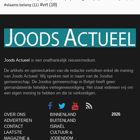
vrt
(18)
vlaams belang
(11)
Joods Actueel
is een onafhankelijk nieuwsmedium.
De artikels en opiniestukken van de redactie vertolken enkel de mening
van Joods Actueel. Wij spreken niet in naam van de Joodse
gemeenschap. De Joodse gemeenschap in België heeft geen
gemandateerde feitelijke vertegenwoordiging. Het staat iedereen vrij om
een eigen mening te hebben en die te verkondigen.
2026
OVER ONS
BINNENLAND
ADVERTEREN
BUITENLAND
CONTACT
ISRAËL
LAATSTE
CULTUUR &
MAGAZINE &
JODENDOM