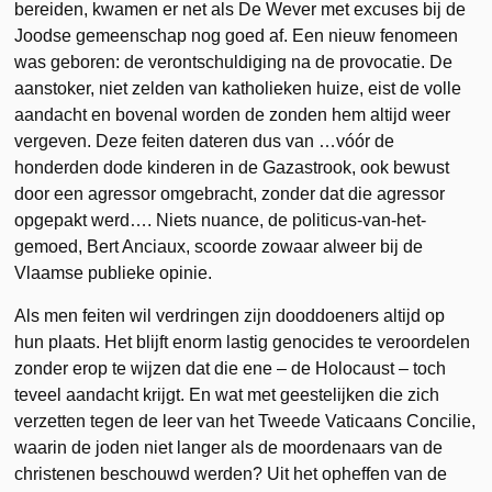
bereiden, kwamen er net als De Wever met excuses bij de
Joodse gemeenschap nog goed af. Een nieuw fenomeen
was geboren: de verontschuldiging na de provocatie. De
aanstoker, niet zelden van katholieken huize, eist de volle
aandacht en bovenal worden de zonden hem altijd weer
vergeven. Deze feiten dateren dus van …vóór de
honderden dode kinderen in de Gazastrook, ook bewust
door een agressor omgebracht, zonder dat die agressor
opgepakt werd…. Niets nuance, de politicus-van-het-
gemoed, Bert Anciaux, scoorde zowaar alweer bij de
Vlaamse publieke opinie.
Als men feiten wil verdringen zijn dooddoeners altijd op
hun plaats. Het blijft enorm lastig genocides te veroordelen
zonder erop te wijzen dat die ene – de Holocaust – toch
teveel aandacht krijgt. En wat met geestelijken die zich
verzetten tegen de leer van het Tweede Vaticaans Concilie,
waarin de joden niet langer als de moordenaars van de
christenen beschouwd werden? Uit het opheffen van de