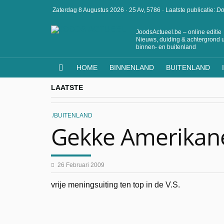
Zaterdag 8 Augustus 2026
·
25 Av, 5786
·
Laatste publicatie:
Do
JoodsActueel.be – online editie
Nieuws, duiding & achtergrond u
binnen- en buitenland
HOME
BINNENLAND
BUITENLAND
LAATSTE
BUITENLAND
Gekke Amerikan
26 Februari 2009
vrije meningsuiting ten top in de V.S.