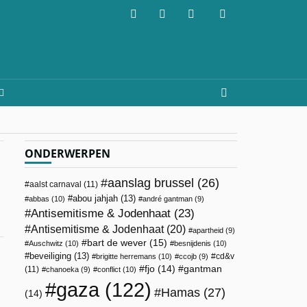
ONDERWERPEN
aanslag brussel
(26)
aalst carnaval
(11)
abou jahjah
(13)
abbas
(10)
andré gantman
(9)
Antisemitisme & Jodenhaat
(23)
Antisemitisme & Jodenhaat
(20)
apartheid
(9)
bart de wever
(15)
Auschwitz
(10)
besnijdenis
(10)
beveiliging
(13)
cd&v
brigitte herremans
(10)
ccojb
(9)
fjo
(14)
gantman
(11)
chanoeka
(9)
conflict
(10)
gaza
(122)
Hamas
(27)
(14)