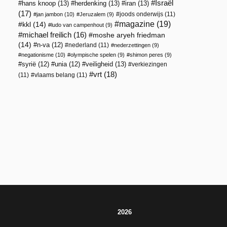
Israël
hans knoop
(13)
herdenking
(13)
iran
(13)
(17)
joods onderwijs
(11)
jan jambon
(10)
Jeruzalem
(9)
magazine
(19)
kkl
(14)
ludo van campenhout
(9)
michael freilich
(16)
moshe aryeh friedman
(14)
n-va
(12)
nederland
(11)
nederzettingen
(9)
negationisme
(10)
olympische spelen
(9)
shimon peres
(9)
veiligheid
(13)
syrië
(12)
unia
(12)
verkiezingen
vrt
(18)
(11)
vlaams belang
(11)
2026