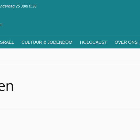
nderdag 25 Juni 0:36
it
ISRAËL
CULTUUR & JODENDOM
HOLOCAUST
OVER ONS
en