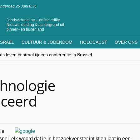
nderdag 25 Juni 0:36
JoodsActueel.be – online editie
Nieuws, duiding & achtergrond uit
binnen- en buitenland
ISRAËL
CULTUUR & JODENDOM
HOLOCAUST
OVER ONS
s leven centraal tijdens conferentie in Brussel
ere Westen minderheden begrijpt”, Jinnih Beels (Vooruit)
rassing van Oost-Europa
laagdenbank”
nwerking met Mishpacha voor kosher travel en simchas wereldwijd
chnologie
nceerd
le
nel elk woord dat je in het zoekvenster intikt en laat in een