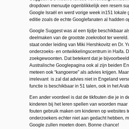
dropdown menuutje ogenblikkelijk een resem sugg
Google Israël en werd vorige week in151 lokale
editie zoals de echte Googlefanaten al hadden 
Google Suggest was al een tijdje beschikbaar als
deelmaken van de grootste zoekrobot ter wereld. 
staat onder leiding van Miki Hershkovitz en Dr. 
onderzoeks- en ontwikkelingscentrum in Haifa. De
zoekgewoonten. Dat betekent dat je bijvoorbeeld
Australische Googlepagina ook al zijn beiden Engels
meteen ook “kangoeroe” als advies krijgen. Maa
irrelevant is zal dat advies niet in Engeland v
functie is beschikbaar in 51 talen, ook in het Ar
Een ander voordeel is dat de tikfouten die je in
kinderen bij het leren spellen van woorden maar 
fouten gebruik maken om kinderen op websites te
onderzoekers echter niet aan gedacht hebben, maa
Google zullen moeten doen. Bonne chance!