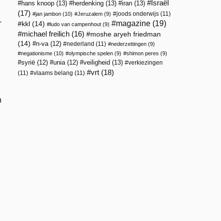
Israël
hans knoop
(13)
herdenking
(13)
iran
(13)
(17)
joods onderwijs
(11)
jan jambon
(10)
Jeruzalem
(9)
-
magazine
(19)
kkl
(14)
ludo van campenhout
(9)
michael freilich
(16)
moshe aryeh friedman
(14)
n-va
(12)
nederland
(11)
nederzettingen
(9)
negationisme
(10)
olympische spelen
(9)
shimon peres
(9)
veiligheid
(13)
syrië
(12)
unia
(12)
verkiezingen
vrt
(18)
(11)
vlaams belang
(11)
n