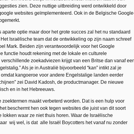
esties zien. Deze nuttige uitbreiding werd ontwikkeld door
 google websites geïmplementeerd. Ook in de Belgische Google
opgemerkt.
 aparte optie maar door het grote succes zal het nu standaard
Het Israëlische team dat de ontwikkeling op zijn naam schreef
Yoel Mark. Beiden zijn verantwoordelijk voor het Google
 functie houdt rekening met de lokale en culturele
 verschillende zoekadviezen krijgt van een Britse dan vanaf ee
talig.” Als je in Australië bijvoorbeeld “kan” intikt zal je
r omdat kangoeroe voor andere Engelstalige landen eerder
erschijnen” zei David Kadosh, de productmanager. De nieuwe
abisch en in het Hebreeuws.
 de zoektermen maakt verbeterd worden. Dat is een hulp voor
het beschermt hen ook tegen websites die juist van dit soort
 lokken waar ze niet thuis horen. Waar de Israëlische
r wij wel, is dat alle Israël Boycotters het vanaf nu zonder