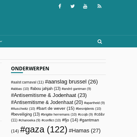
ONDERWERPEN
aanslag brussel
(26)
aalst carnaval
(11)
abou jahjah
(13)
abbas
(10)
andré gantman
(9)
Antisemitisme & Jodenhaat
(23)
Antisemitisme & Jodenhaat
(20)
apartheid
(9)
bart de wever
(15)
Auschwitz
(10)
besnijdenis
(10)
beveiliging
(13)
cd&v
brigitte herremans
(10)
ccojb
(9)
fjo
(14)
gantman
(11)
chanoeka
(9)
conflict
(10)
gaza
(122)
Hamas
(27)
(14)