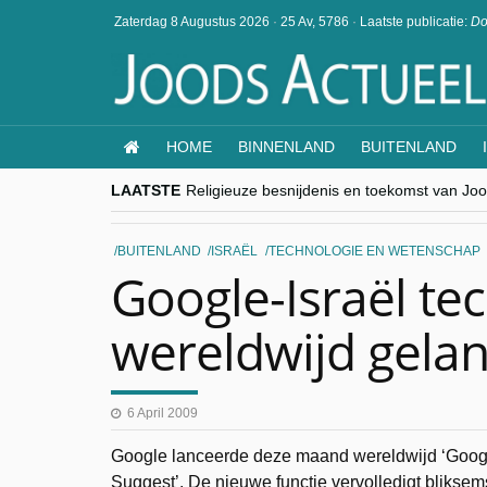
Zaterdag 8 Augustus 2026
·
25 Av, 5786
·
Laatste publicatie:
Do
HOME
BINNENLAND
BUITENLAND
LAATSTE
Religieuze besnijdenis en toekomst van Jood
“Besnijdenisdebat toont hoe moeilijk seculi
CITYTRIP | ROEMENIË – Boekarest: de ver
“Vandaag zit elke Jood in België op de bek
BUITENLAND
ISRAËL
TECHNOLOGIE EN WETENSCHAP
goKosher lanceert nieuwe website en same
Google-Israël te
wereldwijd gela
6 April 2009
Google lanceerde deze maand wereldwijd ‘Goog
Suggest’. De nieuwe functie vervolledigt bliksems