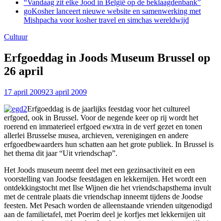
“Vandaag zit elke Jood in België op de beklaagdenbank”
goKosher lanceert nieuwe website en samenwerking met
Mishpacha voor kosher travel en simchas wereldwijd
Cultuur
Erfgoeddag in Joods Museum Brussel op
26 april
17 april 2009
23 april 2009
Erfgoeddag is de jaarlijks feestdag voor het cultureel
erfgoed, ook in Brussel. Voor de negende keer op rij wordt het
roerend en immaterieel erfgoed ewxtra in de verf gezet en tonen
allerlei Brusselse musea, archieven, verenigingen en andere
erfgoedbewaarders hun schatten aan het grote publiek. In Brussel is
het thema dit jaar “Uit vriendschap”.
Het Joods museum neemt deel met een gezinsactiviteit en een
voorstelling van Joodse feestdagen en lekkernijen. Het wordt een
ontdekkingstocht met Ilse Wijnen die het vriendschapsthema invult
met de centrale plaats die vriendschap inneemt tijdens de Joodse
feesten. Met Pesach worden de alleenstaande vrienden uitgenodigd
aan de familietafel, met Poerim deel je korfjes met lekkernijen uit