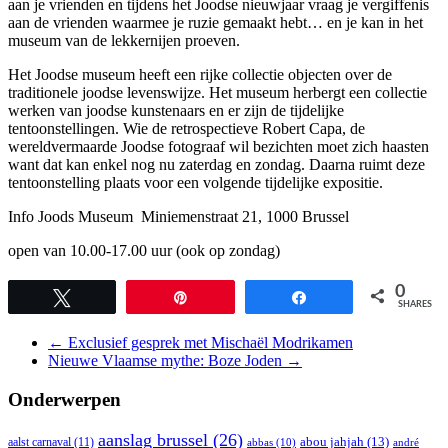
aan je vrienden en tijdens het Joodse nieuwjaar vraag je vergiffenis
aan de vrienden waarmee je ruzie gemaakt hebt… en je kan in het
museum van de lekkernijen proeven.
Het Joodse museum heeft een rijke collectie objecten over de
traditionele joodse levenswijze. Het museum herbergt een collectie
werken van joodse kunstenaars en er zijn de tijdelijke
tentoonstellingen. Wie de retrospectieve Robert Capa, de
wereldvermaarde Joodse fotograaf wil bezichten moet zich haasten
want dat kan enkel nog nu zaterdag en zondag. Daarna ruimt deze
tentoonstelling plaats voor een volgende tijdelijke expositie.
Info Joods Museum Miniemenstraat 21, 1000 Brussel
open van 10.00-17.00 uur (ook op zondag)
0
Tweet
Pin
Share
SHARES
←
Exclusief gesprek met Mischaël Modrikamen
Nieuwe Vlaamse mythe: Boze Joden
→
Onderwerpen
aanslag brussel
(26)
abou jahjah
(13)
aalst carnaval
(11)
abbas
(10)
andré