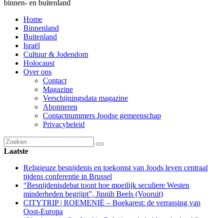
binnen- en buitenland
Home
Binnenland
Buitenland
Israël
Cultuur & Jodendom
Holocaust
Over ons
Contact
Magazine
Verschijningsdata magazine
Abonneren
Contactnummers Joodse gemeenschap
Privacybeleid
Laatste
Religieuze besnijdenis en toekomst van Joods leven centraal
tijdens conferentie in Brussel
“Besnijdenisdebat toont hoe moeilijk seculiere Westen
minderheden begrijpt”, Jinnih Beels (Vooruit)
CITYTRIP | ROEMENIË – Boekarest: de verrassing van
Oost-Europa