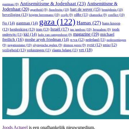
Antisemitisme & Jodenhaat
(23)
Antisemitisme &
gantman
(9)
Jodenhaat
(20)
bart de wever
(15)
Auschwitz
(10)
besnijdenis
(10)
apartheid
(9)
beveiliging
(13)
cd&v
(11)
brigitte herremans
(10)
conflict
(10)
ccojb
(9)
chanoeka
(9)
gaza
(122)
Hamas
(27)
fjo
(14)
gantman
(14)
hans knoop
Israël
(17)
(13)
herdenking
(13)
iran
(13)
joods
jan jambon
(10)
Jeruzalem
(9)
magazine
(19)
michael
kkl
(14)
onderwijs
(11)
ludo van campenhout
(9)
freilich
(16)
moshe aryeh friedman
(14)
n-va
(12)
nederland
(11)
nederzettingen
syrië
(12)
unia
(12)
negationisme
(10)
(9)
olympische spelen
(9)
shimon peres
(9)
vrt
(18)
veiligheid
(13)
verkiezingen
(11)
vlaams belang
(11)
Joods Actueel
is een onafhankelijk nieuwsmedium.