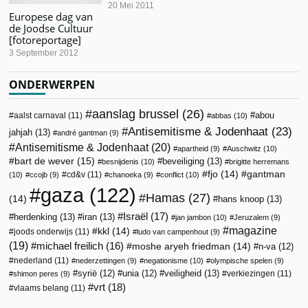
20 Mei 2011
Europese dag van
de Joodse Cultuur
[fotoreportage]
3 September 2012
ONDERWERPEN
aanslag brussel
(26)
abou
aalst carnaval
(11)
abbas
(10)
Antisemitisme & Jodenhaat
(23)
jahjah
(13)
andré gantman
(9)
Antisemitisme & Jodenhaat
(20)
apartheid
(9)
Auschwitz
(10)
bart de wever
(15)
beveiliging
(13)
besnijdenis
(10)
brigitte herremans
fjo
(14)
gantman
cd&v
(11)
(10)
ccojb
(9)
chanoeka
(9)
conflict
(10)
gaza
(122)
Hamas
(27)
(14)
hans knoop
(13)
Israël
(17)
herdenking
(13)
iran
(13)
jan jambon
(10)
Jeruzalem
(9)
magazine
kkl
(14)
joods onderwijs
(11)
ludo van campenhout
(9)
(19)
michael freilich
(16)
moshe aryeh friedman
(14)
n-va
(12)
nederland
(11)
nederzettingen
(9)
negationisme
(10)
olympische spelen
(9)
veiligheid
(13)
syrië
(12)
unia
(12)
verkiezingen
(11)
shimon peres
(9)
vrt
(18)
vlaams belang
(11)