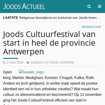
LAATSTE
Religieuze besnijdenis en toekomst van Joods leven centraal tijdens conferentie in Brussel
“Besnijdenisdebat toont hoe moeilijk seculiere Westen minderheden begrijpt”, Jinnih Beels (Vooruit)
CITYTRIP | ROEMENIË – Boekarest: de verrassing van Oost-Europa
BINNENLAND
“Vandaag zit elke Jood in België op de beklaagdenbank”
Joods Cultuurfestival van
goKosher lanceert nieuwe website en samenwerking met Mishpacha voor kosher travel en simchas wereldwijd
start in heel de provincie
Antwerpen
27 April 2009
JOODS CULTUREEL ERFGOED
Spiel
berg, Mahler, Modigliani, Kreisler, Chagall, Kafka, Roth.
Anders en toch gelijkend. In welke mate speelt de joodse
identiteit een rol in hun artistieke creaties? Wat maakt hun
cultuur zo allesomvattend en fascinerend? Op 12 november
ging het Joods CultuurFestival officieel van start in