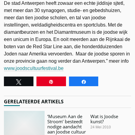
De stad Antwerpen heeft zowaar een echte jiddisje sjtetl,
met meer dan 30 synagogen, studie- en gebedshuizen,
meer dan tien joodse scholen, en tal van joodse
instellingen, weldadigheidscentra en sportclubs. Met de
diamantbeurzen en het Diamantmuseum is de joodse wijk
een unicum in Europa. En ooit meerden aan de Rijnkaai de
boten van de Red Star Line aan, die honderdduizenden
Joden naar Amerika vervoerden. Maar de joodse sporen in
onze provincie gaan nog verder dan Antwerpen.” meer info
www.joodscultuurfestival.be
Tweet
Pin
Share
GERELATEERDE ARTIKELS
‘Museum Aan de
Wat is Joodse
Stroom’ besteedt
kunst?
nodige aandacht
24 Mei 2010
aan Joodse cultuur