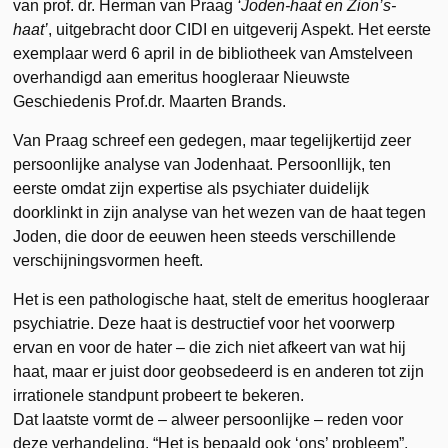
van prof. dr. Herman van Praag
‘Joden-haat en Zion’s-
haat’
, uitgebracht door CIDI en uitgeverij Aspekt. Het eerste
exemplaar werd 6 april in de bibliotheek van Amstelveen
overhandigd aan emeritus hoogleraar Nieuwste
Geschiedenis Prof.dr. Maarten Brands.
Van Praag schreef een gedegen, maar tegelijkertijd zeer
persoonlijke analyse van Jodenhaat. Persoonllijk, ten
eerste omdat zijn expertise als psychiater duidelijk
doorklinkt in zijn analyse van het wezen van de haat tegen
Joden, die door de eeuwen heen steeds verschillende
verschijningsvormen heeft.
Het is een pathologische haat, stelt de emeritus hoogleraar
psychiatrie. Deze haat is destructief voor het voorwerp
ervan en voor de hater – die zich niet afkeert van wat hij
haat, maar er juist door geobsedeerd is en anderen tot zijn
irrationele standpunt probeert te bekeren.
Dat laatste vormt de – alweer persoonlijke – reden voor
deze verhandeling. “Het is bepaald ook ‘ons’ probleem”,