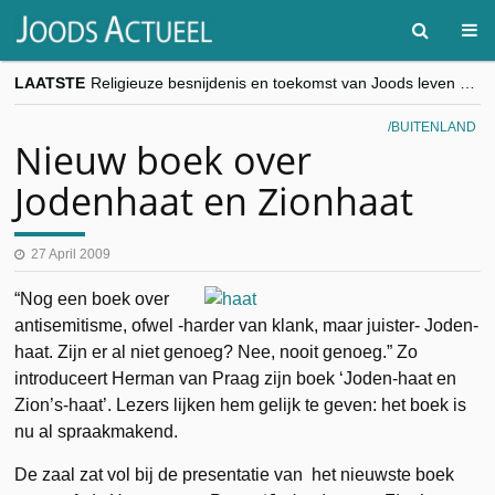
LAATSTE
Religieuze besnijdenis en toekomst van Joods leven centraal tijdens conferentie in Brussel
“Besnijdenisdebat toont hoe moeilijk seculiere Westen minderheden begrijpt”, Jinnih Beels (Vooruit)
CITYTRIP | ROEMENIË – Boekarest: de verrassing van Oost-Europa
BUITENLAND
“Vandaag zit elke Jood in België op de beklaagdenbank”
Nieuw boek over
goKosher lanceert nieuwe website en samenwerking met Mishpacha voor kosher travel en simchas wereldwijd
Jodenhaat en Zionhaat
27 April 2009
“Nog een boek over
anti­semitisme, ofwel -harder van klank, maar juister- Joden-
haat. Zijn er al niet genoeg? Nee, nooit genoeg.” Zo
introdu­ceert Herman van Praag zijn boek ‘Joden-haat en
Zion’s-haat’. Lezers lijken hem gelijk te geven: het boek is
nu al spraakmakend.
De zaal zat vol bij de presentatie van het nieuwste boek