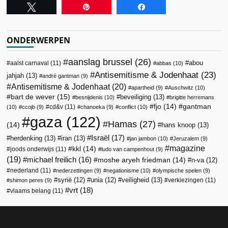
Tweet
Pin
Share
ONDERWERPEN
aanslag brussel
(26)
abou
aalst carnaval
(11)
abbas
(10)
Antisemitisme & Jodenhaat
(23)
jahjah
(13)
andré gantman
(9)
Antisemitisme & Jodenhaat
(20)
apartheid
(9)
Auschwitz
(10)
bart de wever
(15)
beveiliging
(13)
besnijdenis
(10)
brigitte herremans
fjo
(14)
gantman
cd&v
(11)
(10)
ccojb
(9)
chanoeka
(9)
conflict
(10)
gaza
(122)
Hamas
(27)
(14)
hans knoop
(13)
Israël
(17)
herdenking
(13)
iran
(13)
jan jambon
(10)
Jeruzalem
(9)
magazine
kkl
(14)
joods onderwijs
(11)
ludo van campenhout
(9)
(19)
michael freilich
(16)
moshe aryeh friedman
(14)
n-va
(12)
nederland
(11)
nederzettingen
(9)
negationisme
(10)
olympische spelen
(9)
veiligheid
(13)
syrië
(12)
unia
(12)
verkiezingen
(11)
shimon peres
(9)
vrt
(18)
vlaams belang
(11)