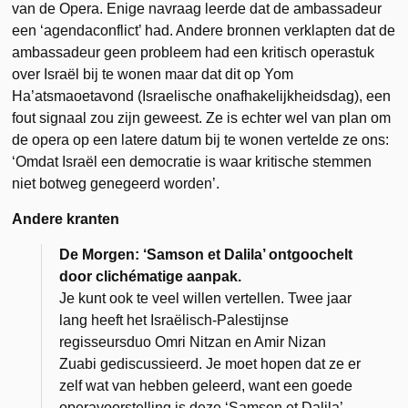
van de Opera. Enige navraag leerde dat de ambassadeur
een ‘agendaconflict’ had. Andere bronnen verklapten dat de
ambassadeur geen probleem had een kritisch operastuk
over Israël bij te wonen maar dat dit op Yom
Ha’atsmaoetavond (Israelische onafhakelijkheidsdag), een
fout signaal zou zijn geweest. Ze is echter wel van plan om
de opera op een latere datum bij te wonen vertelde ze ons:
‘Omdat Israël een democratie is waar kritische stemmen
niet botweg genegeerd worden’.
Andere kranten
De Morgen: ‘Samson et Dalila’ ontgoochelt
door clichématige aanpak.
Je kunt ook te veel willen vertellen. Twee jaar
lang heeft het Israëlisch-Palestijnse
regisseursduo Omri Nitzan en Amir Nizan
Zuabi gediscussieerd. Je moet hopen dat ze er
zelf wat van hebben geleerd, want een goede
operavoorstelling is deze ‘Samson et Dalila’