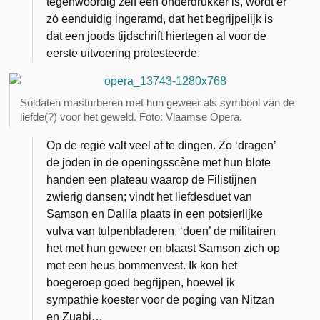
tegenwoordig zelf een onderdrukker is, wordt er
zó eenduidig ingeramd, dat het begrijpelijk is
dat een joods tijdschrift hiertegen al voor de
eerste uitvoering protesteerde.
Soldaten masturberen met hun geweer als symbool van de
liefde(?) voor het geweld. Foto: Vlaamse Opera.
Op de regie valt veel af te dingen. Zo ‘dragen’
de joden in de openingsscène met hun blote
handen een plateau waarop de Filistijnen
zwierig dansen; vindt het liefdesduet van
Samson en Dalila plaats in een potsierlijke
vulva van tulpenbladeren, ‘doen’ de militairen
het met hun geweer en blaast Samson zich op
met een heus bommenvest. Ik kon het
boegeroep goed begrijpen, hoewel ik
sympathie koester voor de poging van Nitzan
en Zuabi…