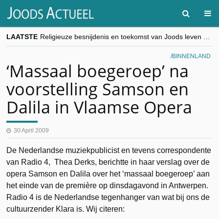
LAATSTE
Religieuze besnijdenis en toekomst van Joods leven centraal tijdens conferentie in Brussel
“Besnijdenisdebat toont hoe moeilijk seculiere Westen minderheden begrijpt”, Jinnih Beels (Vooruit)
CITYTRIP | ROEMENIË – Boekarest: de verrassing van Oost-Europa
BINNENLAND
“Vandaag zit elke Jood in België op de beklaagdenbank”
‘Massaal boegeroep’ na
goKosher lanceert nieuwe website en samenwerking met Mishpacha voor kosher travel en simchas wereldwijd
voorstelling Samson en
Dalila in Vlaamse Opera
30 April 2009
De Nederlandse muziekpublicist en tevens correspondente
van Radio 4, Thea Derks, berichtte in haar verslag over de
opera Samson en Dalila over het ‘massaal boegeroep’ aan
het einde van de première op dinsdagavond in Antwerpen.
Radio 4 is de Nederlandse tegenhanger van wat bij ons de
cultuurzender Klara is. Wij citeren: