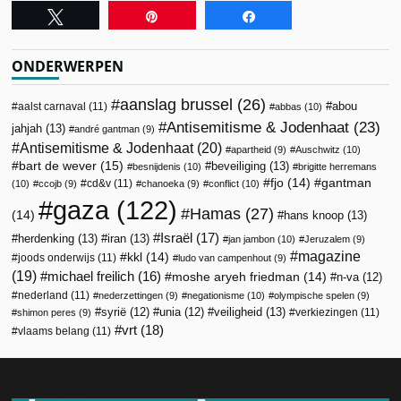
Tweet
Pin
Share
ONDERWERPEN
aanslag brussel
(26)
abou
aalst carnaval
(11)
abbas
(10)
Antisemitisme & Jodenhaat
(23)
jahjah
(13)
andré gantman
(9)
Antisemitisme & Jodenhaat
(20)
apartheid
(9)
Auschwitz
(10)
bart de wever
(15)
beveiliging
(13)
besnijdenis
(10)
brigitte herremans
fjo
(14)
gantman
cd&v
(11)
(10)
ccojb
(9)
chanoeka
(9)
conflict
(10)
gaza
(122)
Hamas
(27)
(14)
hans knoop
(13)
Israël
(17)
herdenking
(13)
iran
(13)
jan jambon
(10)
Jeruzalem
(9)
magazine
kkl
(14)
joods onderwijs
(11)
ludo van campenhout
(9)
(19)
michael freilich
(16)
moshe aryeh friedman
(14)
n-va
(12)
nederland
(11)
nederzettingen
(9)
negationisme
(10)
olympische spelen
(9)
veiligheid
(13)
syrië
(12)
unia
(12)
verkiezingen
(11)
shimon peres
(9)
vrt
(18)
vlaams belang
(11)