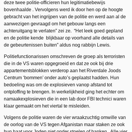
deze twee politie-officieren hun legitimatiebewijs
bovenhaalde . Vervolgens werd ik door hen op de hoogte
gebracht van het ingrijpen van de politie en werd aan al de
aanwezigen gevraagd om het gebouw langs een
achteruitgang te verlaten” zei ze. “Het leek goed gepland
en de politie kende blijkbaar op voorhand alle details van
de gebeurtenissen buiten” aldus nog rabbijn Lewis.
Politiefunctionarissen omschreven de groep als terroristen
die in de VS waren opgegroeid en dat ze ook bij drie
appartementsblokken verderop aan het Riverdale Joods
Centrum ‘bommen’ onder auto’s geplaatst hadden. Hun
bedoeling was om de explosieven vanop afstand tot
ontploffing te brengen. In werkelijkheid ging het echter om
namaakexplosieven die in een lab door FBI technici waren
klaar gemaakt om het viertal te misleiden.
Volgens de politie waren de vier wraakzuchtig omwille van
de oorlog van de VS tegen Afganistan maar staken ze ook
hun haat voor Joden niet onder stoelen of banken. Alle vier