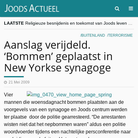
LAATSTE
Religieuze besnijdenis en toekomst van Joods leven centraal tijdens conferentie in Brussel
“Besnijdenisdebat toont hoe moeilijk seculiere Westen minderheden begrijpt”, Jinnih Beels (Vooruit)
CITYTRIP | ROEMENIË – Boekarest: de verrassing van Oost-Europa
BUITENLAND
TERRORISME
“Vandaag zit elke Jood in België op de beklaagdenbank”
Aanslag verijdeld.
goKosher lanceert nieuwe website en samenwerking met Mishpacha voor kosher travel en simchas wereldwijd
‘Bommen’ geplaatst in
New Yorkse synagoge
21 Mei 2009
Vier
mannen die woensdagnacht bommen plaatsten aan de
voorgevels van een synagoge en Joods centrum werden
ter plaatse door de politie gearresteerd. “De arrestanten
wisten niet dat het nepbommen waren” aldus een politie
woordvoerder tijdens een nachtelijke persconferentie naar