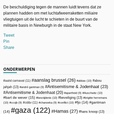
De beschuldiging tegen de mannen luidt tevens dat ze
plannen hadden om met luchtafweerraketten miliaire
vliegtuigen uit de lucht te schieten in de buurt van de
militaire basis in Newburgh in de staat New York.
Tweet
Pin
Share
ONDERWERPEN
aanslag brussel
(26)
abou
aalst carnaval
(11)
abbas
(10)
Antisemitisme & Jodenhaat
(23)
jahjah
(13)
andré gantman
(9)
Antisemitisme & Jodenhaat
(20)
apartheid
(9)
Auschwitz
(10)
bart de wever
(15)
beveiliging
(13)
besnijdenis
(10)
brigitte herremans
fjo
(14)
gantman
cd&v
(11)
(10)
ccojb
(9)
chanoeka
(9)
conflict
(10)
gaza
(122)
Hamas
(27)
(14)
hans knoop
(13)