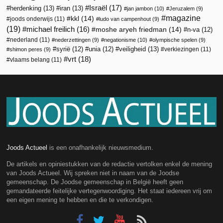
Israël
(17)
herdenking
(13)
iran
(13)
jan jambon
(10)
Jeruzalem
(9)
magazine
kkl
(14)
joods onderwijs
(11)
ludo van campenhout
(9)
(19)
michael freilich
(16)
moshe aryeh friedman
(14)
n-va
(12)
nederland
(11)
nederzettingen
(9)
negationisme
(10)
olympische spelen
(9)
veiligheid
(13)
syrië
(12)
unia
(12)
verkiezingen
(11)
shimon peres
(9)
vrt
(18)
vlaams belang
(11)
Joods Actueel
is een onafhankelijk nieuwsmedium.
De artikels en opiniestukken van de redactie vertolken enkel de mening
van Joods Actueel. Wij spreken niet in naam van de Joodse
gemeenschap. De Joodse gemeenschap in België heeft geen
gemandateerde feitelijke vertegenwoordiging. Het staat iedereen vrij om
een eigen mening te hebben en die te verkondigen.