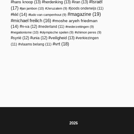
Israël
hans knoop
(13)
herdenking
(13)
iran
(13)
(17)
joods onderwijs
(11)
jan jambon
(10)
Jeruzalem
(9)
magazine
(19)
kkl
(14)
ludo van campenhout
(9)
michael freilich
(16)
moshe aryeh friedman
(14)
n-va
(12)
nederland
(11)
nederzettingen
(9)
negationisme
(10)
olympische spelen
(9)
shimon peres
(9)
veiligheid
(13)
syrië
(12)
unia
(12)
verkiezingen
vrt
(18)
(11)
vlaams belang
(11)
2026