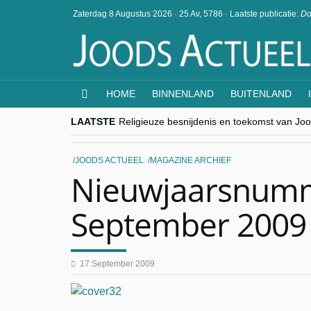
Zaterdag 8 Augustus 2026
·
25 Av, 5786
·
Laatste publicatie:
Do
HOME
BINNENLAND
BUITENLAND
LAATSTE
Religieuze besnijdenis en toekomst van Jood
“Besnijdenisdebat toont hoe moeilijk seculi
CITYTRIP | ROEMENIË – Boekarest: de ver
“Vandaag zit elke Jood in België op de bek
JOODS ACTUEEL
MAGAZINE ARCHIEF
goKosher lanceert nieuwe website en same
Nieuwjaarsnumm
September 2009
17 September 2009