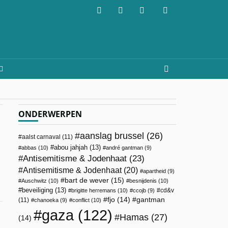
ONDERWERPEN
aanslag brussel
(26)
aalst carnaval
(11)
abou jahjah
(13)
abbas
(10)
andré gantman
(9)
Antisemitisme & Jodenhaat
(23)
Antisemitisme & Jodenhaat
(20)
apartheid
(9)
bart de wever
(15)
Auschwitz
(10)
besnijdenis
(10)
beveiliging
(13)
cd&v
brigitte herremans
(10)
ccojb
(9)
fjo
(14)
gantman
(11)
chanoeka
(9)
conflict
(10)
gaza
(122)
Hamas
(27)
(14)