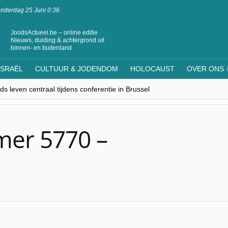
nderdag 25 Juni 0:36
JoodsActueel.be – online editie
Nieuws, duiding & achtergrond uit
binnen- en buitenland
ISRAËL
CULTUUR & JODENDOM
HOLOCAUST
OVER ONS
s leven centraal tijdens conferentie in Brussel
ere Westen minderheden begrijpt”, Jinnih Beels (Vooruit)
rassing van Oost-Europa
laagdenbank”
nwerking met Mishpacha voor kosher travel en simchas wereldwijd
er 5770 –