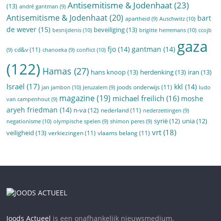
Antisemitisme & Jodenhaat
(23)
(13)
andré gantman
(9)
Antisemitisme & Jodenhaat
(20)
bart
Auschwitz
(10)
apartheid
(9)
de wever
(15)
beveiliging
(13)
besnijdenis
(10)
brigitte herremans
(10)
ccojb
gaza
fjo
(14)
gantman
(14)
cd&v
(11)
conflict
(10)
(9)
chanoeka
(9)
(122)
Hamas
(27)
hans knoop
(13)
herdenking
(13)
iran
(13)
Israël
(17)
kkl
(14)
joods onderwijs
(11)
jan jambon
(10)
Jeruzalem
(9)
ludo
magazine
(19)
michael freilich
(16)
moshe
van campenhout
(9)
aryeh friedman
(14)
n-va
(12)
nederland
(11)
nederzettingen
(9)
syrië
(12)
unia
(12)
negationisme
(10)
olympische spelen
(9)
shimon peres
(9)
vrt
(18)
veiligheid
(13)
verkiezingen
(11)
vlaams belang
(11)
Joods Actueel
is een onafhankelijk nieuwsmedium.