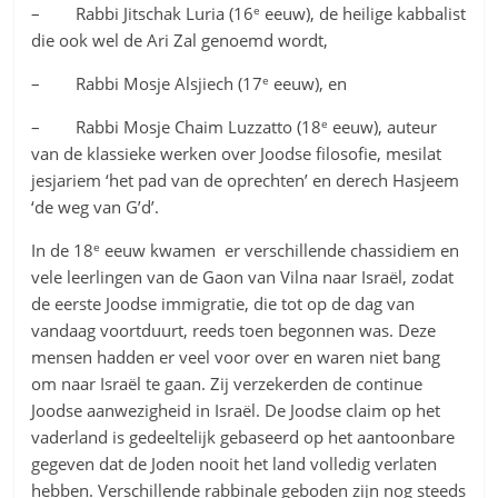
e
– Rabbi Jitschak Luria (16
eeuw), de heilige kabbalist
die ook wel de Ari Zal genoemd wordt,
e
– Rabbi Mosje Alsjiech (17
eeuw), en
e
– Rabbi Mosje Chaim Luzzatto (18
eeuw), auteur
van de klassieke werken over Joodse filosofie, mesilat
jesjariem ‘het pad van de oprechten’ en derech Hasjeem
‘de weg van G’d’.
e
In de 18
eeuw kwamen er verschillende chassidiem en
vele leerlingen van de Gaon van Vilna naar Israël, zodat
de eerste Joodse immigratie, die tot op de dag van
vandaag voortduurt, reeds toen begonnen was. Deze
mensen hadden er veel voor over en waren niet bang
om naar Israël te gaan. Zij verzekerden de continue
Joodse aanwezigheid in Israël. De Joodse claim op het
vaderland is gedeeltelijk gebaseerd op het aantoonbare
gegeven dat de Joden nooit het land volledig verlaten
hebben. Verschillende rabbinale geboden zijn nog steeds