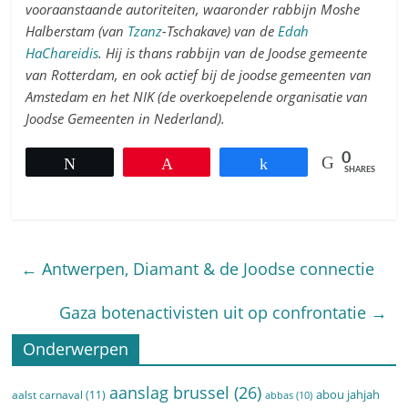
vooraanstaande autoriteiten, waaronder rabbijn Moshe
Halberstam (van
Tzanz
-Tschakave) van de
Edah
HaChareidis
. Hij is thans rabbijn van de Joodse gemeente
van Rotterdam, en ook actief bij de joodse gemeenten van
Amstedam en het NIK (de overkoepelende organisatie van
Joodse Gemeenten in Nederland).
0
Tweet
Pin
Share
SHARES
←
Antwerpen, Diamant & de Joodse connectie
Gaza botenactivisten uit op confrontatie
→
Onderwerpen
aanslag brussel
(26)
abou jahjah
aalst carnaval
(11)
abbas
(10)