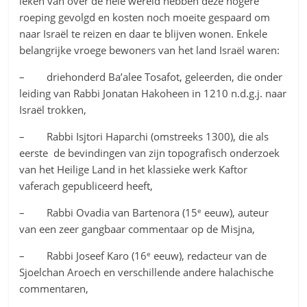
leken van over de hele wereld hebben deze hogere
roeping gevolgd en kosten noch moeite gespaard om
naar Israël te reizen en daar te blijven wonen. Enkele
belangrijke vroege bewoners van het land Israël waren:
– driehonderd Ba’alee Tosafot, geleerden, die onder
leiding van Rabbi Jonatan Hakoheen in 1210 n.d.g.j. naar
Israël trokken,
– Rabbi Isjtori Haparchi (omstreeks 1300), die als
eerste de bevindingen van zijn topografisch onderzoek
van het Heilige Land in het klassieke werk Kaftor
vaferach gepubliceerd heeft,
e
– Rabbi Ovadia van Bartenora (15
eeuw), auteur
van een zeer gangbaar commentaar op de Misjna,
e
– Rabbi Joseef Karo (16
eeuw), redacteur van de
Sjoelchan Aroech en verschillende andere halachische
commentaren,