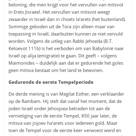
beloning, die men krijgt voor het vervullen van mitsvot
in Erets Jisraeel. Het vervullen van mitsvot weegt
zwaarder in Israël dan in choets la’arets (het buitenland).
Sommige geboden uit de Tora zijn alleen maar van
toepassing in Israël, daarbuiten kunnen ze niet vervuld
worden. Volgens de uitleg van Rabbi Jehoeda (B.T.
Ketoevot 111b) is het verboden om van Babylonië naar
Israël op alija (emigratie) te gaan. Dit geeft – volgens
Maimonides – duidelijk aan dat er gedurende het goles
geen mitsva bestaat om het land te bewonen.
Gedurende de eerste Tempelperiode
De derde mening is van Megilat Esther, een verklaarder
op de Rambam. Hij stelt dat vanaf het moment, dat de
joden Israël onder Jehosjoea betraden tot aan de
vernietiging van de eerste Tempel, 850 jaar later, de
mitsva van jisjoev ha’arets voor iedereen gold. Maar
toen de Tempel voor de eerste keer verwoest werd en