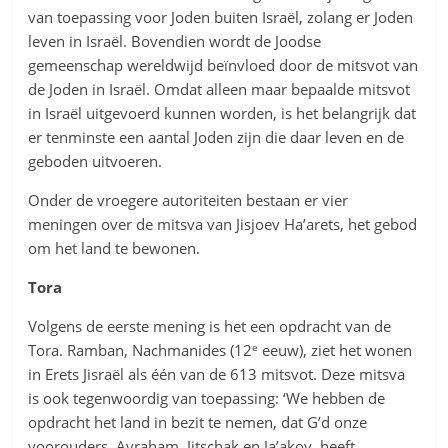
van toepassing voor Joden buiten Israël, zolang er Joden
leven in Israël. Bovendien wordt de Joodse
gemeenschap wereldwijd beïnvloed door de mitsvot van
de Joden in Israël. Omdat alleen maar bepaalde mitsvot
in Israël uitgevoerd kunnen worden, is het belangrijk dat
er tenminste een aantal Joden zijn die daar leven en de
geboden uitvoeren.
Onder de vroegere autoriteiten bestaan er vier
meningen over de mitsva van Jisjoev Ha’arets, het gebod
om het land te bewonen.
Tora
Volgens de eerste mening is het een opdracht van de
e
Tora. Ramban, Nachmanides (12
eeuw), ziet het wonen
in Erets Jisraël als één van de 613 mitsvot. Deze mitsva
is ook tegenwoordig van toepassing: ‘We hebben de
opdracht het land in bezit te nemen, dat G’d onze
voorouders, Avraham, Jitschak en Ja’akov, heeft