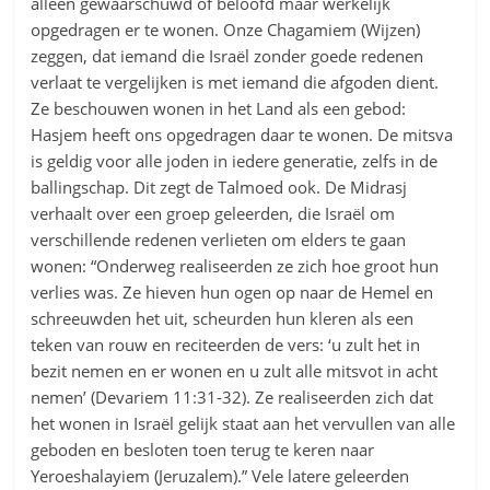
alleen gewaarschuwd of beloofd maar werkelijk
opgedragen er te wonen. Onze Chagamiem (Wijzen)
zeggen, dat iemand die Israël zonder goede redenen
verlaat te vergelijken is met iemand die afgoden dient.
Ze beschouwen wonen in het Land als een gebod:
Hasjem heeft ons opgedragen daar te wonen. De mitsva
is geldig voor alle joden in iedere generatie, zelfs in de
ballingschap. Dit zegt de Talmoed ook. De Midrasj
verhaalt over een groep geleerden, die Israël om
verschillende redenen verlieten om elders te gaan
wonen: “Onderweg realiseerden ze zich hoe groot hun
verlies was. Ze hieven hun ogen op naar de Hemel en
schreeuwden het uit, scheurden hun kleren als een
teken van rouw en reciteerden de vers: ‘u zult het in
bezit nemen en er wonen en u zult alle mitsvot in acht
nemen’ (Devariem 11:31-32). Ze realiseerden zich dat
het wonen in Israël gelijk staat aan het vervullen van alle
geboden en besloten toen terug te keren naar
Yeroeshalayiem (Jeruzalem).” Vele latere geleerden