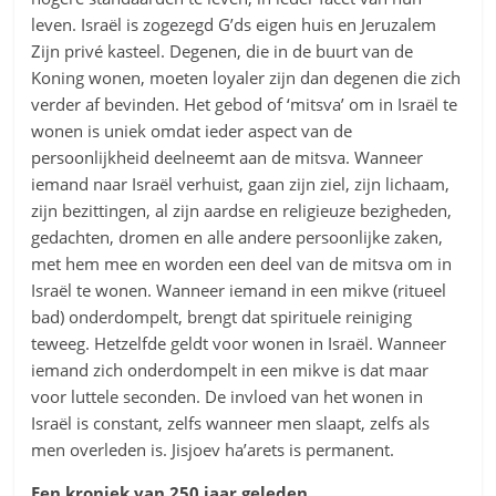
leven. Israël is zogezegd G’ds eigen huis en Jeruzalem
Zijn privé kasteel. Degenen, die in de buurt van de
Koning wonen, moeten loyaler zijn dan degenen die zich
verder af bevinden. Het gebod of ‘mitsva’ om in Israël te
wonen is uniek omdat ieder aspect van de
persoonlijkheid deelneemt aan de mitsva. Wanneer
iemand naar Israël verhuist, gaan zijn ziel, zijn lichaam,
zijn bezittingen, al zijn aardse en religieuze bezigheden,
gedachten, dromen en alle andere persoonlijke zaken,
met hem mee en worden een deel van de mitsva om in
Israël te wonen. Wanneer iemand in een mikve (ritueel
bad) onderdompelt, brengt dat spirituele reiniging
teweeg. Hetzelfde geldt voor wonen in Israël. Wanneer
iemand zich onderdompelt in een mikve is dat maar
voor luttele seconden. De invloed van het wonen in
Israël is constant, zelfs wanneer men slaapt, zelfs als
men overleden is. Jisjoev ha’arets is permanent.
Een kroniek van 250 jaar geleden