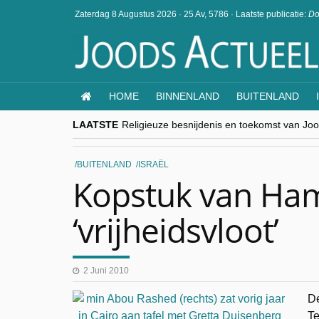
Zaterdag 8 Augustus 2026
·
25 Av, 5786
·
Laatste publicatie:
Do
HOME
BINNENLAND
BUITENLAND
LAATSTE
Religieuze besnijdenis en toekomst van Jood
“Besnijdenisdebat toont hoe moeilijk seculi
CITYTRIP | ROEMENIË – Boekarest: de ver
“Vandaag zit elke Jood in België op de bek
BUITENLAND
ISRAËL
goKosher lanceert nieuwe website en same
Kopstuk van Ha
‘vrijheidsvloot’
2 Juni 2010
De
Te