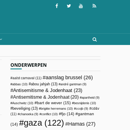
ONDERWERPEN
aanslag brussel
(26)
aalst carnaval
(11)
abou jahjah
(13)
abbas
(10)
andré gantman
(9)
Antisemitisme & Jodenhaat
(23)
Antisemitisme & Jodenhaat
(20)
apartheid
(9)
bart de wever
(15)
Auschwitz
(10)
besnijdenis
(10)
beveiliging
(13)
cd&v
brigitte herremans
(10)
ccojb
(9)
fjo
(14)
gantman
(11)
chanoeka
(9)
conflict
(10)
gaza
(122)
Hamas
(27)
(14)