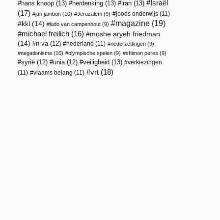
Israël
hans knoop
(13)
herdenking
(13)
iran
(13)
(17)
joods onderwijs
(11)
jan jambon
(10)
Jeruzalem
(9)
magazine
(19)
kkl
(14)
ludo van campenhout
(9)
michael freilich
(16)
moshe aryeh friedman
(14)
n-va
(12)
nederland
(11)
nederzettingen
(9)
negationisme
(10)
olympische spelen
(9)
shimon peres
(9)
veiligheid
(13)
syrië
(12)
unia
(12)
verkiezingen
vrt
(18)
(11)
vlaams belang
(11)