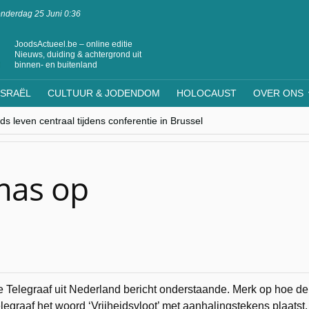
nderdag 25 Juni 0:36
JoodsActueel.be – online editie
Nieuws, duiding & achtergrond uit
binnen- en buitenland
ISRAËL
CULTUUR & JODENDOM
HOLOCAUST
OVER ONS
s leven centraal tijdens conferentie in Brussel
ere Westen minderheden begrijpt”, Jinnih Beels (Vooruit)
rassing van Oost-Europa
laagdenbank”
nwerking met Mishpacha voor kosher travel en simchas wereldwijd
mas op
 Telegraaf uit Nederland bericht onderstaande. Merk op hoe de
legraaf het woord ‘Vrijheidsvloot’ met aanhalingstekens plaatst.