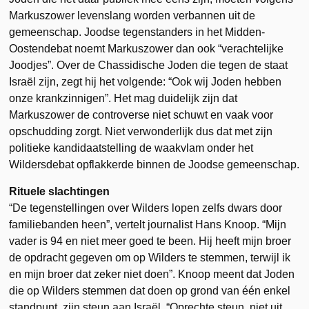
Markuszower levenslang worden verbannen uit de
gemeenschap. Joodse tegenstanders in het Midden-
Oostendebat noemt Markuszower dan ook “verachtelijke
Joodjes”. Over de Chassidische Joden die tegen de staat
Israël zijn, zegt hij het volgende: “Ook wij Joden hebben
onze krankzinnigen”. Het mag duidelijk zijn dat
Markuszower de controverse niet schuwt en vaak voor
opschudding zorgt. Niet verwonderlijk dus dat met zijn
politieke kandidaatstelling de waakvlam onder het
Wildersdebat opflakkerde binnen de Joodse gemeenschap.
Rituele slachtingen
“De tegenstellingen over Wilders lopen zelfs dwars door
familiebanden heen”, vertelt journalist Hans Knoop. “Mijn
vader is 94 en niet meer goed te been. Hij heeft mijn broer
de opdracht gegeven om op Wilders te stemmen, terwijl ik
en mijn broer dat zeker niet doen”. Knoop meent dat Joden
die op Wilders stemmen dat doen op grond van één enkel
standpunt, zijn steun aan Israël. “Oprechte steun, niet uit