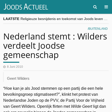
LAATSTE
Religieuze besnijdenis en toekomst van Joods leven centraal tijdens conferentie in Brussel
“Besnijdenisdebat toont hoe moeilijk seculiere Westen minderheden begrijpt”, Jinnih Beels (Vooruit)
CITYTRIP | ROEMENIË – Boekarest: de verrassing van Oost-Europa
BUITENLAND
“Vandaag zit elke Jood in België op de beklaagdenbank”
Nederland stemt : Wilders
goKosher lanceert nieuwe website en samenwerking met Mishpacha voor kosher travel en simchas wereldwijd
verdeelt Joodse
gemeenschap
8 Juni 2010
Geert Wilders
“Hoe kan je als Jood stemmen op een partij die een hele
bevolkingsgroep stigmatiseert?”, klinkt het protest van
Nederlandse Joden op de PVV, de Partij Voor de Vrijheid
van Geert Wilders. Openlijk flirten met
Wilde Geert
ligt dan