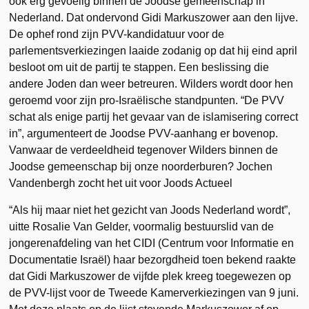
ook erg gevoelig binnen de Joodse gemeenschap in
Nederland. Dat ondervond Gidi Markuszower aan den lijve.
De ophef rond zijn PVV-kandidatuur voor de
parlementsverkiezingen laaide zodanig op dat hij eind april
besloot om uit de partij te stappen. Een beslissing die
andere Joden dan weer betreuren. Wilders wordt door hen
geroemd voor zijn pro-Israëlische standpunten. “De PVV
schat als enige partij het gevaar van de islamisering correct
in”, argumenteert de Joodse PVV-aanhang er bovenop.
Vanwaar de verdeeldheid tegenover Wilders binnen de
Joodse gemeenschap bij onze noorderburen? Jochen
Vandenbergh zocht het uit voor Joods Actueel
“Als hij maar niet het gezicht van Joods Nederland wordt”,
uitte Rosalie Van Gelder, voormalig bestuurslid van de
jongerenafdeling van het CIDI (Centrum voor Informatie en
Documentatie Israël) haar bezorgdheid toen bekend raakte
dat Gidi Markuszower de vijfde plek kreeg toegewezen op
de PVV-lijst voor de Tweede Kamerverkiezingen van 9 juni.