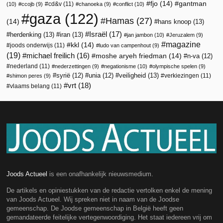
fjo
(14)
gantman
cd&v
(11)
(10)
ccojb
(9)
chanoeka
(9)
conflict
(10)
gaza
(122)
Hamas
(27)
(14)
hans knoop
(13)
Israël
(17)
herdenking
(13)
iran
(13)
jan jambon
(10)
Jeruzalem
(9)
magazine
kkl
(14)
joods onderwijs
(11)
ludo van campenhout
(9)
(19)
michael freilich
(16)
moshe aryeh friedman
(14)
n-va
(12)
nederland
(11)
nederzettingen
(9)
negationisme
(10)
olympische spelen
(9)
veiligheid
(13)
syrië
(12)
unia
(12)
verkiezingen
(11)
shimon peres
(9)
vrt
(18)
vlaams belang
(11)
Joods Actueel
is een onafhankelijk nieuwsmedium.
De artikels en opiniestukken van de redactie vertolken enkel de mening
van Joods Actueel. Wij spreken niet in naam van de Joodse
gemeenschap. De Joodse gemeenschap in België heeft geen
gemandateerde feitelijke vertegenwoordiging. Het staat iedereen vrij om