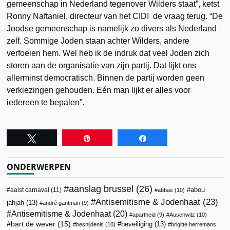
gemeenschap in Nederland tegenover Wilders staat”, ketst
Ronny Naftaniel, directeur van het CIDI de vraag terug. “De
Joodse gemeenschap is namelijk zo divers als Nederland
zelf. Sommige Joden staan achter Wilders, andere
verfoeien hem. Wel heb ik de indruk dat veel Joden zich
storen aan de organisatie van zijn partij. Dat lijkt ons
allerminst democratisch. Binnen de partij worden geen
verkiezingen gehouden. Eén man lijkt er alles voor
iedereen te bepalen”.
Tweet
Pin
Share
ONDERWERPEN
aanslag brussel
(26)
abou
aalst carnaval
(11)
abbas
(10)
Antisemitisme & Jodenhaat
(23)
jahjah
(13)
andré gantman
(9)
Antisemitisme & Jodenhaat
(20)
apartheid
(9)
Auschwitz
(10)
bart de wever
(15)
beveiliging
(13)
besnijdenis
(10)
brigitte herremans