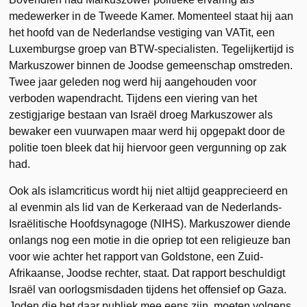
medewerker in de Tweede Kamer. Momenteel staat hij aan
het hoofd van de Nederlandse vestiging van VATit, een
Luxemburgse groep van BTW-specialisten. Tegelijkertijd is
Markuszower binnen de Joodse gemeenschap omstreden.
Twee jaar geleden nog werd hij aangehouden voor
verboden wapendracht. Tijdens een viering van het
zestigjarige bestaan van Israël droeg Markuszower als
bewaker een vuurwapen maar werd hij opgepakt door de
politie toen bleek dat hij hiervoor geen vergunning op zak
had.
Ook als islamcriticus wordt hij niet altijd geapprecieerd en
al evenmin als lid van de Kerkeraad van de Nederlands-
Israëlitische Hoofdsynagoge (NIHS). Markuszower diende
onlangs nog een motie in die opriep tot een religieuze ban
voor wie achter het rapport van Goldstone, een Zuid-
Afrikaanse, Joodse rechter, staat. Dat rapport beschuldigt
Israël van oorlogsmisdaden tijdens het offensief op Gaza.
Joden die het daar publiek mee eens zijn, moeten volgens