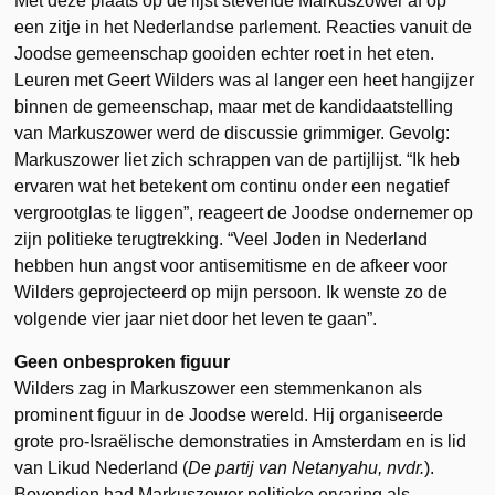
Met deze plaats op de lijst stevende Markuszower af op
een zitje in het Nederlandse parlement. Reacties vanuit de
Joodse gemeenschap gooiden echter roet in het eten.
Leuren met Geert Wilders was al langer een heet hangijzer
binnen de gemeenschap, maar met de kandidaatstelling
van Markuszower werd de discussie grimmiger. Gevolg:
Markuszower liet zich schrappen van de partijlijst. “Ik heb
ervaren wat het betekent om continu onder een negatief
vergrootglas te liggen”, reageert de Joodse ondernemer op
zijn politieke terugtrekking. “Veel Joden in Nederland
hebben hun angst voor antisemitisme en de afkeer voor
Wilders geprojecteerd op mijn persoon. Ik wenste zo de
volgende vier jaar niet door het leven te gaan”.
Geen onbesproken figuur
Wilders zag in Markuszower een stemmenkanon als
prominent figuur in de Joodse wereld. Hij organiseerde
grote pro-Israëlische demonstraties in Amsterdam en is lid
van Likud Nederland (
De partij van Netanyahu, nvdr.
).
Bovendien had Markuszower politieke ervaring als