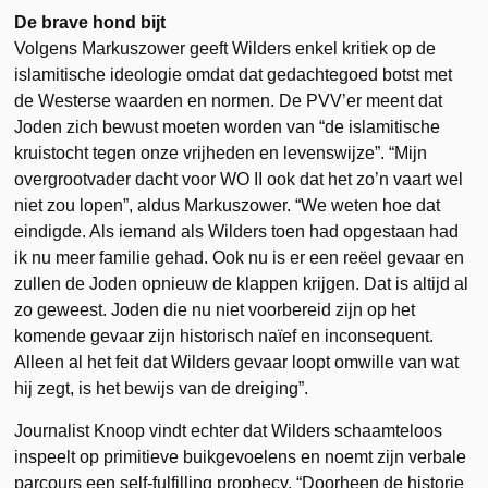
De brave hond bijt
Volgens Markuszower geeft Wilders enkel kritiek op de
islamitische ideologie omdat dat gedachtegoed botst met
de Westerse waarden en normen. De PVV’er meent dat
Joden zich bewust moeten worden van “de islamitische
kruistocht tegen onze vrijheden en levenswijze”. “Mijn
overgrootvader dacht voor WO II ook dat het zo’n vaart wel
niet zou lopen”, aldus Markuszower. “We weten hoe dat
eindigde. Als iemand als Wilders toen had opgestaan had
ik nu meer familie gehad. Ook nu is er een reëel gevaar en
zullen de Joden opnieuw de klappen krijgen. Dat is altijd al
zo geweest. Joden die nu niet voorbereid zijn op het
komende gevaar zijn historisch naïef en inconsequent.
Alleen al het feit dat Wilders gevaar loopt omwille van wat
hij zegt, is het bewijs van de dreiging”.
Journalist Knoop vindt echter dat Wilders schaamteloos
inspeelt op primitieve buikgevoelens en noemt zijn verbale
parcours een self-fulfilling prophecy. “Doorheen de historie