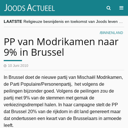
LAATSTE
Religieuze besnijdenis en toekomst van Joods leven centraal tijdens conferentie in Brussel
“Besnijdenisdebat toont hoe moeilijk seculiere Westen minderheden begrijpt”, Jinnih Beels (Vooruit)
CITYTRIP | ROEMENIË – Boekarest: de verrassing van Oost-Europa
BINNENLAND
“Vandaag zit elke Jood in België op de beklaagdenbank”
PP van Modrikamen naar
goKosher lanceert nieuwe website en samenwerking met Mishpacha voor kosher travel en simchas wereldwijd
9% in Brussel
10 Juni 2010
In Brussel doet de nieuwe partij van Mischaël Modrikamen,
de Parti Populaire/Personenpartij, het volgens de
peilingen bijzonder goed. Volgens de peilingen zou de
partij met 9% van de stemmen met gemak de
verkiezingsdrempel halen. In haar campagne stelt de PP
dat Brussel 20% van de rijkdom in dit land genereert maar
dat ondertussen een kwart van de Brusselaars in armoede
leeft.