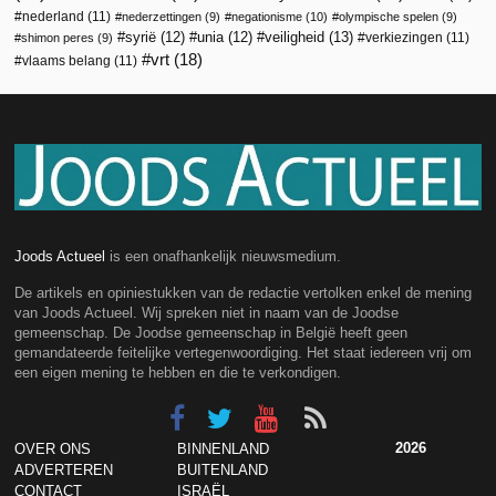
nederland
(11)
nederzettingen
(9)
negationisme
(10)
olympische spelen
(9)
veiligheid
(13)
syrië
(12)
unia
(12)
verkiezingen
(11)
shimon peres
(9)
vrt
(18)
vlaams belang
(11)
Joods Actueel
is een onafhankelijk nieuwsmedium.
De artikels en opiniestukken van de redactie vertolken enkel de mening
van Joods Actueel. Wij spreken niet in naam van de Joodse
gemeenschap. De Joodse gemeenschap in België heeft geen
gemandateerde feitelijke vertegenwoordiging. Het staat iedereen vrij om
een eigen mening te hebben en die te verkondigen.
2026
OVER ONS
BINNENLAND
ADVERTEREN
BUITENLAND
CONTACT
ISRAËL