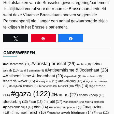
Het afslanken van de Brusselse gewestregering/parlement
is blijkbaar vooral voor de Vlaamse Brusselaars bedoeld
want deze Vlaamse Brusselaars hoeven volgens de
Personenpartij niet langer een aantal gewaarborgde zitjes
te krijgen in het Brussels parlement.
Tweet
Pin
Share
ONDERWERPEN
aanslag brussel
(26)
abou
aalst carnaval
(11)
abbas
(10)
Antisemitisme & Jodenhaat
(23)
jahjah
(13)
andré gantman
(9)
Antisemitisme & Jodenhaat
(20)
apartheid
(9)
Auschwitz
(10)
bart de wever
(15)
beveiliging
(13)
besnijdenis
(10)
brigitte herremans
fjo
(14)
gantman
cd&v
(11)
(10)
ccojb
(9)
chanoeka
(9)
conflict
(10)
gaza
(122)
Hamas
(27)
(14)
hans knoop
(13)
Israël
(17)
herdenking
(13)
iran
(13)
jan jambon
(10)
Jeruzalem
(9)
magazine
kkl
(14)
joods onderwijs
(11)
ludo van campenhout
(9)
(19)
michael freilich
(16)
moshe aryeh friedman
(14)
n-va
(12)