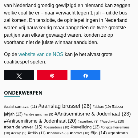
van Nederland grondig gewijzigd en niemand kan zeggen
welke coalitie er – naar verwacht tegen 1 juli – uit de bus
zal komen. En tenslotte, de opiniepeilingen in Nederland
waren vrij nauwkeurig maar aangezien de twee grootste
partijen aan elkaar gewaagd waren, konden ze op
voorhand niet de juiste winnaar aanduiden.
Op de
website van de NOS
kan je het alvast grote
coalitiespel spelen.
Tweet
Pin
Share
ONDERWERPEN
aanslag brussel
(26)
abou
aalst carnaval
(11)
abbas
(10)
Antisemitisme & Jodenhaat
(23)
jahjah
(13)
andré gantman
(9)
Antisemitisme & Jodenhaat
(20)
apartheid
(9)
Auschwitz
(10)
bart de wever
(15)
beveiliging
(13)
besnijdenis
(10)
brigitte herremans
fjo
(14)
gantman
cd&v
(11)
(10)
ccojb
(9)
chanoeka
(9)
conflict
(10)