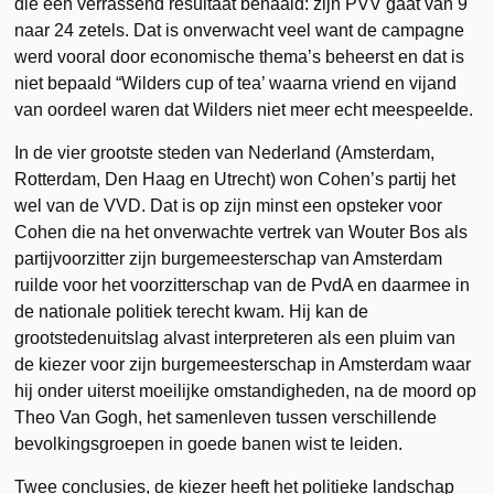
die een verrassend resultaat behaald: zijn PVV gaat van 9
naar 24 zetels. Dat is onverwacht veel want de campagne
werd vooral door economische thema’s beheerst en dat is
niet bepaald “Wilders cup of tea’ waarna vriend en vijand
van oordeel waren dat Wilders niet meer echt meespeelde.
In de vier grootste steden van Nederland (Amsterdam,
Rotterdam, Den Haag en Utrecht) won Cohen’s partij het
wel van de VVD. Dat is op zijn minst een opsteker voor
Cohen die na het onverwachte vertrek van Wouter Bos als
partijvoorzitter zijn burgemeesterschap van Amsterdam
ruilde voor het voorzitterschap van de PvdA en daarmee in
de nationale politiek terecht kwam. Hij kan de
grootstedenuitslag alvast interpreteren als een pluim van
de kiezer voor zijn burgemeesterschap in Amsterdam waar
hij onder uiterst moeilijke omstandigheden, na de moord op
Theo Van Gogh, het samenleven tussen verschillende
bevolkingsgroepen in goede banen wist te leiden.
Twee conclusies, de kiezer heeft het politieke landschap