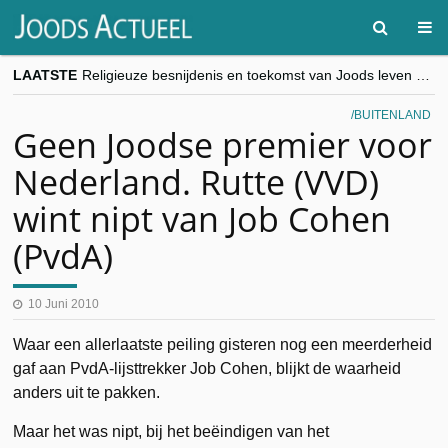
LAATSTE
Religieuze besnijdenis en toekomst van Joods leven centraal tijdens conferentie in Brussel
“Besnijdenisdebat toont hoe moeilijk seculiere Westen minderheden begrijpt”, Jinnih Beels (Vooruit)
CITYTRIP | ROEMENIË – Boekarest: de verrassing van Oost-Europa
BUITENLAND
“Vandaag zit elke Jood in België op de beklaagdenbank”
Geen Joodse premier voor
goKosher lanceert nieuwe website en samenwerking met Mishpacha voor kosher travel en simchas wereldwijd
Nederland. Rutte (VVD)
wint nipt van Job Cohen
(PvdA)
10 Juni 2010
Waar een allerlaatste peiling gisteren nog een meerderheid
gaf aan PvdA-lijsttrekker Job Cohen, blijkt de waarheid
anders uit te pakken.
Maar het was nipt, bij het beëindigen van het