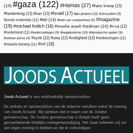
gaza
(122)
Hamas
(27)
(14)
hans knoop
(13)
Israël
(17)
herdenking
(13)
iran
(13)
jan jambon
(10)
Jeruzalem
(9)
magazine
kkl
(14)
joods onderwijs
(11)
ludo van campenhout
(9)
(19)
michael freilich
(16)
moshe aryeh friedman
(14)
n-va
(12)
nederland
(11)
nederzettingen
(9)
negationisme
(10)
olympische spelen
(9)
veiligheid
(13)
syrië
(12)
unia
(12)
verkiezingen
(11)
shimon peres
(9)
vrt
(18)
vlaams belang
(11)
Joods Actueel
is een onafhankelijk nieuwsmedium.
De artikels en opiniestukken van de redactie vertolken enkel de mening
van Joods Actueel. Wij spreken niet in naam van de Joodse
gemeenschap. De Joodse gemeenschap in België heeft geen
gemandateerde feitelijke vertegenwoordiging. Het staat iedereen vrij om
een eigen mening te hebben en die te verkondigen.