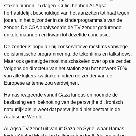
staken binnen 15 dagen. Critici hebben Al-Aqsa
herhaaldelijk beschuldigd van het aanzetten tot haat tegen
joden, in het bijzonder in de kinderprogramma’s van de
zender. De CSA analyseerde de TV zender gedurende
enkele maanden en kwam tot dezelfde conclusie.
De zender is populair bij conservatieve moslims vanwege
de islamitische programmering, de tekenfilms en talkshows.
Maar ook gematigde moslims schakelen over op de zender.
Volgens de directeur van het station zou het netwerk 70%
van alle kijkers kwijtraken indien de zender van de
Europese antenne zou verdwijnen.
Hamas reageerde vanuit Gaza furieus en noemde de
beslissing een ‘beknotting van de persvrijheid’. Ironisch
natuurlijk als je weet dat persvrijheid niet bestaat in de
Arabische Wereld…
Al-Aqsa TV zendt uit vanuit Gaza en Syrië, waar Hamas
leider Khaled Meshal in ballingschap leeft. Als protest op