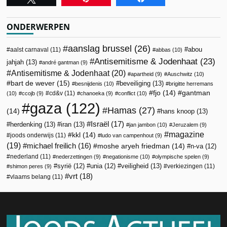
ONDERWERPEN
aanslag brussel
(26)
abou
aalst carnaval
(11)
abbas
(10)
Antisemitisme & Jodenhaat
(23)
jahjah
(13)
andré gantman
(9)
Antisemitisme & Jodenhaat
(20)
apartheid
(9)
Auschwitz
(10)
bart de wever
(15)
beveiliging
(13)
besnijdenis
(10)
brigitte herremans
fjo
(14)
gantman
cd&v
(11)
(10)
ccojb
(9)
chanoeka
(9)
conflict
(10)
gaza
(122)
Hamas
(27)
(14)
hans knoop
(13)
Israël
(17)
herdenking
(13)
iran
(13)
jan jambon
(10)
Jeruzalem
(9)
magazine
kkl
(14)
joods onderwijs
(11)
ludo van campenhout
(9)
(19)
michael freilich
(16)
moshe aryeh friedman
(14)
n-va
(12)
nederland
(11)
nederzettingen
(9)
negationisme
(10)
olympische spelen
(9)
veiligheid
(13)
syrië
(12)
unia
(12)
verkiezingen
(11)
shimon peres
(9)
vrt
(18)
vlaams belang
(11)