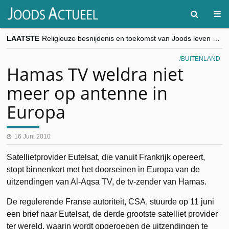
LAATSTE
Religieuze besnijdenis en toekomst van Joods leven centraal tijdens conferentie in Brussel
“Besnijdenisdebat toont hoe moeilijk seculiere Westen minderheden begrijpt”, Jinnih Beels (Vooruit)
CITYTRIP | ROEMENIË – Boekarest: de verrassing van Oost-Europa
BUITENLAND
“Vandaag zit elke Jood in België op de beklaagdenbank”
Hamas TV weldra niet
goKosher lanceert nieuwe website en samenwerking met Mishpacha voor kosher travel en simchas wereldwijd
meer op antenne in
Europa
16 Juni 2010
Satellietprovider Eutelsat, die vanuit Frankrijk opereert,
stopt binnenkort met het doorseinen in Europa van de
uitzendingen van Al-Aqsa TV, de tv-zender van Hamas.
De regulerende Franse autoriteit, CSA, stuurde op 11 juni
een brief naar Eutelsat, de derde grootste satelliet provider
ter wereld, waarin wordt opgeroepen de uitzendingen te