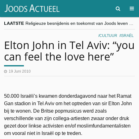
LAATSTE
Religieuze besnijdenis en toekomst van Joods leven centraal tijdens conferentie in Brussel
“Besnijdenisdebat toont hoe moeilijk seculiere Westen minderheden begrijpt”, Jinnih Beels (Vooruit)
CITYTRIP | ROEMENIË – Boekarest: de verrassing van Oost-Europa
CULTUUR
ISRAËL
“Vandaag zit elke Jood in België op de beklaagdenbank”
Elton John in Tel Aviv: “you
goKosher lanceert nieuwe website en samenwerking met Mishpacha voor kosher travel en simchas wereldwijd
can feel the love here”
19 Juni 2010
50.000 Israëli’s kwamen donderdagavond naar het Ramat
Gan stadion in Tel Aviv om het optreden van sir Elton John
bij te wonen. De Britse popmusicus werd zoals
verschillende van zijn collega-artiesten zwaar onder druk
gezet door linkse activisten en/of moslimfundamentalisten
om vooral niet in Israël op te treden.