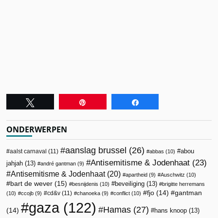
Tweet
Pin
Share
ONDERWERPEN
aanslag brussel
(26)
abou
aalst carnaval
(11)
abbas
(10)
Antisemitisme & Jodenhaat
(23)
jahjah
(13)
andré gantman
(9)
Antisemitisme & Jodenhaat
(20)
apartheid
(9)
Auschwitz
(10)
bart de wever
(15)
beveiliging
(13)
besnijdenis
(10)
brigitte herremans
fjo
(14)
gantman
cd&v
(11)
(10)
ccojb
(9)
chanoeka
(9)
conflict
(10)
gaza
(122)
Hamas
(27)
(14)
hans knoop
(13)