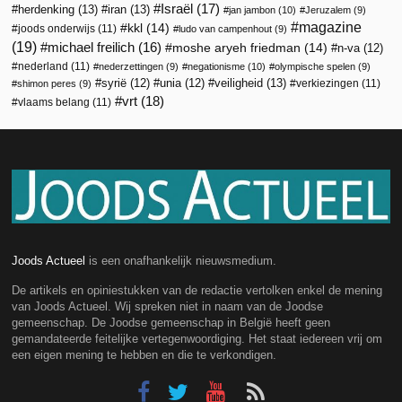
Israël
(17)
herdenking
(13)
iran
(13)
jan jambon
(10)
Jeruzalem
(9)
magazine
kkl
(14)
joods onderwijs
(11)
ludo van campenhout
(9)
(19)
michael freilich
(16)
moshe aryeh friedman
(14)
n-va
(12)
nederland
(11)
nederzettingen
(9)
negationisme
(10)
olympische spelen
(9)
veiligheid
(13)
syrië
(12)
unia
(12)
verkiezingen
(11)
shimon peres
(9)
vrt
(18)
vlaams belang
(11)
Joods Actueel
is een onafhankelijk nieuwsmedium.
De artikels en opiniestukken van de redactie vertolken enkel de mening
van Joods Actueel. Wij spreken niet in naam van de Joodse
gemeenschap. De Joodse gemeenschap in België heeft geen
gemandateerde feitelijke vertegenwoordiging. Het staat iedereen vrij om
een eigen mening te hebben en die te verkondigen.