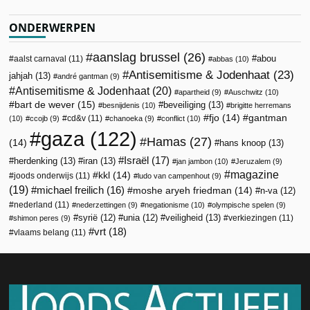
ONDERWERPEN
aanslag brussel
(26)
abou
aalst carnaval
(11)
abbas
(10)
Antisemitisme & Jodenhaat
(23)
jahjah
(13)
andré gantman
(9)
Antisemitisme & Jodenhaat
(20)
apartheid
(9)
Auschwitz
(10)
bart de wever
(15)
beveiliging
(13)
besnijdenis
(10)
brigitte herremans
fjo
(14)
gantman
cd&v
(11)
(10)
ccojb
(9)
chanoeka
(9)
conflict
(10)
gaza
(122)
Hamas
(27)
(14)
hans knoop
(13)
Israël
(17)
herdenking
(13)
iran
(13)
jan jambon
(10)
Jeruzalem
(9)
magazine
kkl
(14)
joods onderwijs
(11)
ludo van campenhout
(9)
(19)
michael freilich
(16)
moshe aryeh friedman
(14)
n-va
(12)
nederland
(11)
nederzettingen
(9)
negationisme
(10)
olympische spelen
(9)
veiligheid
(13)
syrië
(12)
unia
(12)
verkiezingen
(11)
shimon peres
(9)
vrt
(18)
vlaams belang
(11)