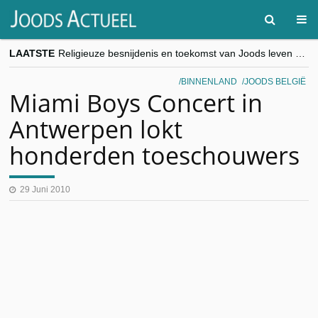
LAATSTE
Religieuze besnijdenis en toekomst van Joods leven centraal tijdens conferentie in Brussel
“Besnijdenisdebat toont hoe moeilijk seculiere Westen minderheden begrijpt”, Jinnih Beels (Vooruit)
CITYTRIP | ROEMENIË – Boekarest: de verrassing van Oost-Europa
BINNENLAND
JOODS BELGIË
“Vandaag zit elke Jood in België op de beklaagdenbank”
Miami Boys Concert in
goKosher lanceert nieuwe website en samenwerking met Mishpacha voor kosher travel en simchas wereldwijd
Antwerpen lokt
honderden toeschouwers
29 Juni 2010