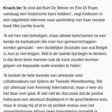
Knack.be:
‘Ik vind dat Bart De Wever en Elio Di Rupo
vandaag een historische kans hebben’, zegt Kieboom in
een uitgebreid interview naar aanleiding van haar nieuwe
boek Met zachte kracht.
‘Ik wil hen niet beledigen, maar allebei belichamen ze een
beetje de karikaturen die over hun gemeenschappen
worden gemaakt – een duidelijker illustratie van wat België
is, kun je niet krijgen. Wat ik de laatste tijd begin te denken,
is dat deze twee mannen ook de kans zouden kunnen
grijpen om bepaalde oude wonden te helen.’
‘Ik bedoel de hele kwestie van amnestie voor
collaborateurs van tijdens de Tweede Wereldoorlog. We
zijn allemaal voor Amnesty International, maar o wee als
het daar over gaat. Ik stel niet ter discussie dat de joodse
holocaust een absoluut dieptepunt in de geschiedenis was,
maar ik vraag mij af of er op politiek niveau over het
amnestiedossier stilaan geen toenadering mogelijk is.’