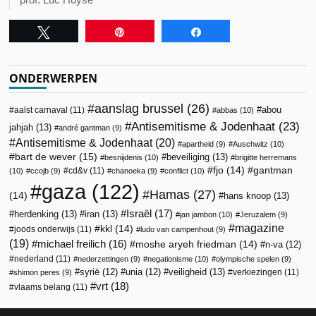
Tweet
Pin
Share
ONDERWERPEN
aanslag brussel
(26)
abou
aalst carnaval
(11)
abbas
(10)
Antisemitisme & Jodenhaat
(23)
jahjah
(13)
andré gantman
(9)
Antisemitisme & Jodenhaat
(20)
apartheid
(9)
Auschwitz
(10)
bart de wever
(15)
beveiliging
(13)
besnijdenis
(10)
brigitte herremans
fjo
(14)
gantman
cd&v
(11)
(10)
ccojb
(9)
chanoeka
(9)
conflict
(10)
gaza
(122)
Hamas
(27)
(14)
hans knoop
(13)
Israël
(17)
herdenking
(13)
iran
(13)
jan jambon
(10)
Jeruzalem
(9)
magazine
kkl
(14)
joods onderwijs
(11)
ludo van campenhout
(9)
(19)
michael freilich
(16)
moshe aryeh friedman
(14)
n-va
(12)
nederland
(11)
nederzettingen
(9)
negationisme
(10)
olympische spelen
(9)
veiligheid
(13)
syrië
(12)
unia
(12)
verkiezingen
(11)
shimon peres
(9)
vrt
(18)
vlaams belang
(11)