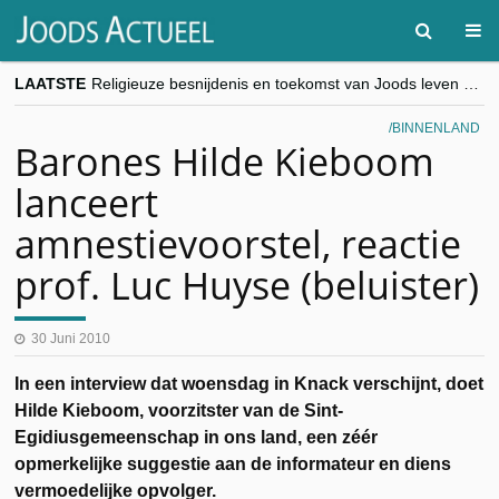
LAATSTE
Religieuze besnijdenis en toekomst van Joods leven centraal tijdens conferentie in Brussel
“Besnijdenisdebat toont hoe moeilijk seculiere Westen minderheden begrijpt”, Jinnih Beels (Vooruit)
CITYTRIP | ROEMENIË – Boekarest: de verrassing van Oost-Europa
BINNENLAND
“Vandaag zit elke Jood in België op de beklaagdenbank”
Barones Hilde Kieboom
goKosher lanceert nieuwe website en samenwerking met Mishpacha voor kosher travel en simchas wereldwijd
lanceert
amnestievoorstel, reactie
prof. Luc Huyse (beluister)
30 Juni 2010
In een interview dat woensdag in Knack verschijnt, doet
Hilde Kieboom, voorzitster van de Sint-
Egidiusgemeenschap in ons land, een zéér
opmerkelijke suggestie aan de informateur en diens
vermoedelijke opvolger.