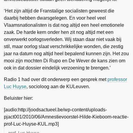
‘Het zijn altijd de Franstalige socialisten geweest die
daarbij hebben dwarsgelegen. En voor heel veel
Vlaamsnationalisten is dat nog altijd een heel emotionele
zaak. De harde kern onder hen zit nog altijd met een
onverwerkt oorlogsverleden. Wij staan daar niet vaak bij
stil, maar oorlog slaat verschrikkelijke wonden, die zestig
jaar na datum nog altijd heel bepalend kunnen zijn. Het zou
mooi zijn mochten Di Rupo en De Wever de kans zien om
ook in dat dossier eindelijk verzoening te brengen.’
Radio 1 had over dit onderwerp een gesprek met
professor
Luc Huyse
, socioloog aan de KULeuven.
Beluister hier:
[audio:http://joodsactueel.be/wp-content/uploads-
pjact001/2010/06/Amnestievoorstel-Hilde-Kieboom-reactie-
prof-Luc-Huyse-KUL.mp3]
prof. Luc Huyse