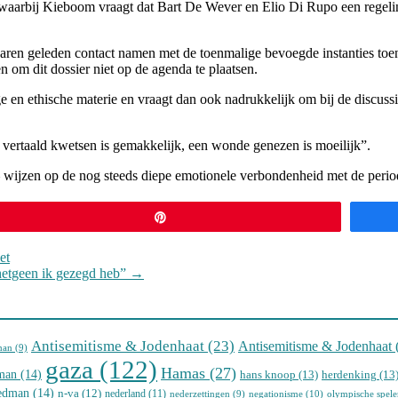
waarbij Kieboom vraagt dat Bart De Wever en Elio Di Rupo een regeli
vele jaren geleden contact namen met de toenmalige bevoegde instanties 
om dit dossier niet op de agenda te plaatsen.
 en ethische materie en vraagt dan ook nadrukkelijk om bij de discuss
 vertaald kwetsen is gemakkelijk, een wonde genezen is moeilijk”.
– wijzen op de nog steeds diepe emotionele verbondenheid met de period
Pin
et
hetgeen ik gezegd heb”
→
Antisemitisme & Jodenhaat
(23)
Antisemitisme & Jodenhaat
man
(9)
gaza
(122)
Hamas
(27)
man
(14)
hans knoop
(13)
herdenking
(13
iedman
(14)
n-va
(12)
nederland
(11)
negationisme
(10)
nederzettingen
(9)
olympische spele