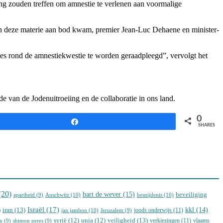
ng zouden treffen om amnestie te verlenen aan voormalige
toen deze materie aan bod kwam, premier Jean-Luc Dehaene en minister-
ies rond de amnestiekwestie te worden geraadpleegd”, vervolgt het
e van de Jodenuitroeiing en de collaboratie in ons land.
0
Share
SHARES
(20)
bart de wever
(15)
beveiliging
Auschwitz
(10)
besnijdenis
(10)
apartheid
(9)
Israël
(17)
)
iran
(13)
kkl
(14)
joods onderwijs
(11)
jan jambon
(10)
Jeruzalem
(9)
veiligheid
(13)
syrië
(12)
unia
(12)
verkiezingen
(11)
vlaams
n
(9)
shimon peres
(9)