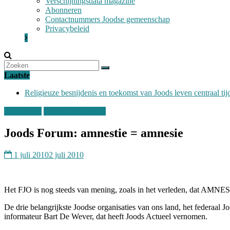
Verschijningsdata magazine
Abonneren
Contactnummers Joodse gemeenschap
Privacybeleid
Laatste
Religieuze besnijdenis en toekomst van Joods leven centraal tij
“Besnijdenisdebat toont hoe moeilijk seculiere Westen minderhe
Binnenland
CITYTRIP | ROEMENIË – Boekarest: de verrassing van Oost
WOII & Holocaust
“Vandaag zit elke Jood in België op de beklaagdenbank”
goKosher lanceert nieuwe website en samenwerking met Mishpa
Joods Forum: amnestie = amnesie
1 juli 2010
2 juli 2010
Het FJO is nog steeds van mening, zoals in het verleden, dat AMN
De drie belangrijkste Joodse organisaties van ons land, het federaal J
informateur Bart De Wever, dat heeft Joods Actueel vernomen.