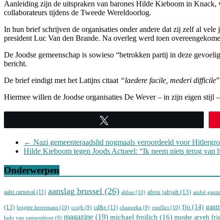
Aanleiding zijn de uitspraken van barones Hilde Kieboom in Knack, 
collaborateurs tijdens de Tweede Wereldoorlog.
In hun brief schrijven de organisaties onder andere dat zij zelf al 
president Luc Van den Brande. Na overleg werd toen overeengekomen 
De Joodse gemeenschap is sowieso “betrokken partij in deze gevoelige
bericht.
De brief eindigt met het Latijns citaat
“laedere facile, mederi difficile
”
Hiermee willen de Joodse organisaties De Wever – in zijn eigen stijl 
Tweet
←
Nazi gemeenteraadslid nogmaals veroordeeld voor Hitlergro
Hilde Kieboom tegen Joods Actueel: “Ik neem niets terug van 
Onderwerpen
aanslag brussel
(26)
abou jahjah
(13)
aalst carnaval
(11)
abbas
(10)
andré gant
(13)
fjo
(14)
gant
cd&v
(11)
brigitte herremans
(10)
conflict
(10)
ccojb
(9)
chanoeka
(9)
magazine
(19)
michael freilich
(16)
moshe aryeh fr
ludo van campenhout
(9)