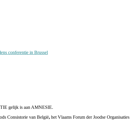
dens conferentie in Brussel
den begrijpt”, Jinnih Beels (Vooruit)
-Europa
cha voor kosher travel en simchas wereldwijd
ESTIE gelijk is aan AMNESIE.
oods Consistorie van België
,
het Vlaams
Forum der Joodse Organisaties