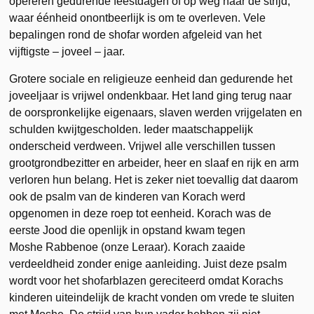
opereren gedurende feestdagen of op weg naar de strijd,
waar éénheid onontbeerlijk is om te overleven. Vele
bepalingen rond de shofar worden afgeleid van het
vijftigste – joveel – jaar.
Grotere sociale en religieuze eenheid dan gedurende het
joveeljaar is vrijwel ondenkbaar. Het land ging terug naar
de oorspronkelijke eigenaars, slaven werden vrijgelaten en
schulden kwijtgescholden. Ieder maatschappelijk
onderscheid verdween. Vrijwel alle verschillen tussen
grootgrondbezitter en arbeider, heer en slaaf en rijk en arm
verloren hun belang. Het is zeker niet toevallig dat daarom
ook de psalm van de kinderen van Korach werd
opgenomen in deze roep tot eenheid. Korach was de
eerste Jood die openlijk in opstand kwam tegen
Moshe Rabbenoe (onze Leraar). Korach zaaide
verdeeldheid zonder enige aanleiding. Juist deze psalm
wordt voor het shofarblazen gereciteerd omdat Korachs
kinderen uiteindelijk de kracht vonden om vrede te sluiten