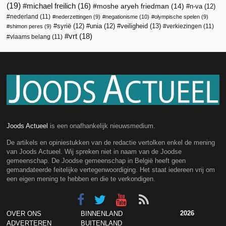
(19)
michael freilich
(16)
moshe aryeh friedman
(14)
n-va
(12)
nederland
(11)
nederzettingen
(9)
negationisme
(10)
olympische spelen
(9)
veiligheid
(13)
syrië
(12)
unia
(12)
verkiezingen
(11)
shimon peres
(9)
vrt
(18)
vlaams belang
(11)
Joods Actueel
is een onafhankelijk nieuwsmedium.
De artikels en opiniestukken van de redactie vertolken enkel de mening
van Joods Actueel. Wij spreken niet in naam van de Joodse
gemeenschap. De Joodse gemeenschap in België heeft geen
gemandateerde feitelijke vertegenwoordiging. Het staat iedereen vrij om
een eigen mening te hebben en die te verkondigen.
2026
OVER ONS
BINNENLAND
ADVERTEREN
BUITENLAND