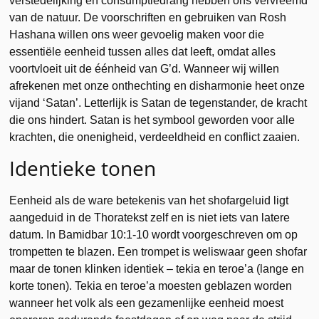
verstedelijking en consumptiedrang hebben ons vervreemd
van de natuur. De voorschriften en gebruiken van Rosh
Hashana willen ons weer gevoelig maken voor die
essentiële eenheid tussen alles dat leeft, omdat alles
voortvloeit uit de éénheid van G’d. Wanneer wij willen
afrekenen met onze onthechting en disharmonie heet onze
vijand ‘Satan’. Letterlijk is Satan de tegenstander, de kracht
die ons hindert. Satan is het symbool geworden voor alle
krachten, die onenigheid, verdeeldheid en conflict zaaien.
Identieke tonen
Eenheid als de ware betekenis van het shofargeluid ligt
aangeduid in de Thoratekst zelf en is niet iets van latere
datum. In Bamidbar 10:1-10 wordt voorgeschreven om op
trompetten te blazen. Een trompet is weliswaar geen shofar
maar de tonen klinken identiek – tekia en teroe’a (lange en
korte tonen). Tekia en teroe’a moesten geblazen worden
wanneer het volk als een gezamenlijke eenheid moest