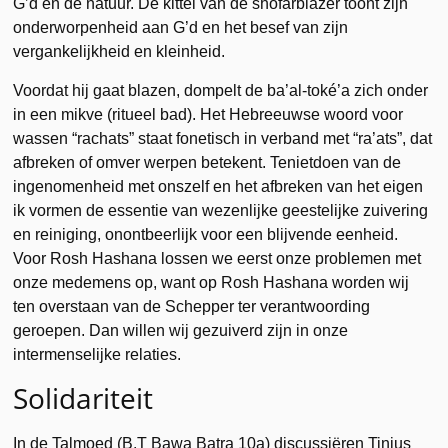
G’d en de natuur. De kittel van de shofarblazer toont zijn
onderworpenheid aan G’d en het besef van zijn
vergankelijkheid en kleinheid.
Voordat hij gaat blazen, dompelt de ba’al-toké’a zich onder
in een mikve (ritueel bad). Het Hebreeuwse woord voor
wassen “rachats” staat fonetisch in verband met “ra’ats”, dat
afbreken of omver werpen betekent. Tenietdoen van de
ingenomenheid met onszelf en het afbreken van het eigen
ik vormen de essentie van wezenlijke geestelijke zuivering
en reiniging, onontbeerlijk voor een blijvende eenheid.
Voor Rosh Hashana lossen we eerst onze problemen met
onze medemens op, want op Rosh Hashana worden wij
ten overstaan van de Schepper ter verantwoording
geroepen. Dan willen wij gezuiverd zijn in onze
intermenselijke relaties.
Solidariteit
In de Talmoed (B.T Bawa Batra 10a) discussiëren Tinius