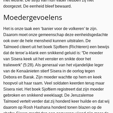
met Moshe. De strijd van hun vader hebben zij niet
doorgezet. De eenheid bleef bewaard.
Moedergevoelens
Het is onze taak een ‘banier voor de volkeren’ te zijn.
Daarom moet onze gemeenschap deze eenheidsgedachte
ook over de hele mensheid kunnen uitstralen. De
Talmoed citeert uit het boek Sjoftiem (Richteren) een bewijs
dat de teroe’a-klank een snikkend geluid is: “De moeder
van Sisera keek uit het venster en snikte door het
traliewerk” (5:28). Als generaal van het vijandelijke leger
van de Kenaänieten stierf Sisera in de oorlog tegen
Debora en Barak. Zijn moeder wachtte op hem en keek
hoopvol uit haar raam. Veel soldaten keerden terug maar
Sisera niet. Het boek Sjoftiem registreert dat zijn moeder
gebroken en snikkend weeklaagt. De Jeruzalemse
Talmoed vertelt verder dat zij honderd keer huilde en dat wij
daarom op Rosh Hashana honderd tonen blazen op de