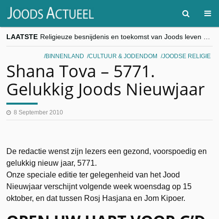
LAATSTE
Religieuze besnijdenis en toekomst van Joods leven centraal tijdens conferentie in Brussel
“Besnijdenisdebat toont hoe moeilijk seculiere Westen minderheden begrijpt”, Jinnih Beels (Vooruit)
CITYTRIP | ROEMENIË – Boekarest: de verrassing van Oost-Europa
BINNENLAND
CULTUUR & JODENDOM
JOODSE RELIGIE
“Vandaag zit elke Jood in België op de beklaagdenbank”
Shana Tova – 5771.
goKosher lanceert nieuwe website en samenwerking met Mishpacha voor kosher travel en simchas wereldwijd
Gelukkig Joods Nieuwjaar
8 September 2010
De redactie wenst zijn lezers een gezond, voorspoedig en
gelukkig nieuw jaar, 5771.
Onze speciale editie ter gelegenheid van het Jood
Nieuwjaar verschijnt volgende week woensdag op 15
oktober, en dat tussen Rosj Hasjana en Jom Kipoer.