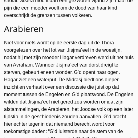
shofar. Sisera mocht dan een gezworen vijand zijn maar de
pijn die een moeder voelt om de dood van haar kind
overschrijdt de grenzen tussen volkeren.
Arabieren
Niet voor niets wordt op de eerste dag uit de Thora
voorgelezen over het lot van Jisjma’eel in de woestijn,
nadat hij met zijn moeder Hagar verdreven werd uit het huis
van Avraham. Wanneer Jisjma’eel van dorst dreigt te
sterven, gebeurt er een wonder. G’d opent haar ogen.
Hagar ziet een waterput. De Midrasj biedt ons dieper
inzicht en verhaalt over een discussie die juist op dat
moment tussen de Engelen en G’d plaatsvond. De Engelen
wilden dat Jisjma’eel niet gered zou worden omdat zijn
afstammelingen, de Arabieren, het Joodse volk op een later
tijdstip in de geschiedenis zouden aanvallen. G’d bracht
hier echter tegenin dat niemand berecht wordt voor
toekomstige daden: “G’d luisterde naar de stem van de