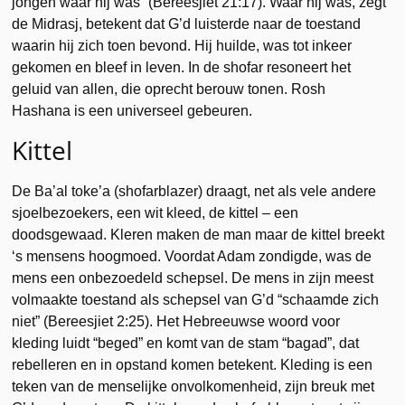
jongen waar hij was” (Bereesjiet 21:17). Waar hij was, zegt
de Midrasj, betekent dat G’d luisterde naar de toestand
waarin hij zich toen bevond. Hij huilde, was tot inkeer
gekomen en bleef in leven. In de shofar resoneert het
geluid van allen, die oprecht berouw tonen. Rosh
Hashana is een universeel gebeuren.
Kittel
De Ba’al toke’a (shofarblazer) draagt, net als vele andere
sjoelbezoekers, een wit kleed, de kittel – een
doodsgewaad. Kleren maken de man maar de kittel breekt
‘s mensens hoogmoed. Voordat Adam zondigde, was de
mens een onbezoedeld schepsel. De mens in zijn meest
volmaakte toestand als schepsel van G’d “schaamde zich
niet” (Bereesjiet 2:25). Het Hebreeuwse woord voor
kleding luidt “beged” en komt van de stam “bagad”, dat
rebelleren en in opstand komen betekent. Kleding is een
teken van de menselijke onvolkomenheid, zijn breuk met