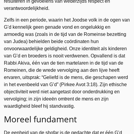
resulteren in gevoelens van wederzijds respect en
verantwoordelijkheid.
Zelfs in een periode, waarin het Joodse volk in de ogen van
G’d kennelijk geen genade vond en ongelukkig en
armoedig was (zoals in de tijd van de Romeinse bezetting
van Judea) behielden beide coördinaten hun
onvoorwaardelijke geldigheid. Onze identiteit als kinderen
van G’d en broeders is nooit verdwenen. Opvallend is dat
Rabbi Akiva, één van de tien martelaren in de tijd van de
Romeinen, die de wrede vervolging aan den lijve heeft
ervaren, uitsprak: “Geliefd is de mens, die geschapen werd
in het evenbeeld van G’d” (Pirkee Avot 3:18). Zijn ethische
objectiviteit werd niet aangetast door onderdrukking en
vervolging; in zijn ideeën omtrent de mens en zijn
waardigheid bleef hij standvastig.
Moreel fundament
De eenheid van de shofar is de gedachte dat er één G’d