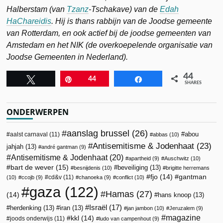
Halberstam (van
Tzanz
-Tschakave) van de
Edah
HaChareidis
. Hij is thans rabbijn van de Joodse gemeente
van Rotterdam, en ook actief bij de joodse gemeenten van
Amstedam en het NIK (de overkoepelende organisatie van
Joodse Gemeenten in Nederland).
44
Tweet
Pin
44
Share
SHARES
ONDERWERPEN
aanslag brussel
(26)
abou
aalst carnaval
(11)
abbas
(10)
Antisemitisme & Jodenhaat
(23)
jahjah
(13)
andré gantman
(9)
Antisemitisme & Jodenhaat
(20)
apartheid
(9)
Auschwitz
(10)
bart de wever
(15)
beveiliging
(13)
besnijdenis
(10)
brigitte herremans
fjo
(14)
gantman
cd&v
(11)
(10)
ccojb
(9)
chanoeka
(9)
conflict
(10)
gaza
(122)
Hamas
(27)
(14)
hans knoop
(13)
Israël
(17)
herdenking
(13)
iran
(13)
jan jambon
(10)
Jeruzalem
(9)
magazine
kkl
(14)
joods onderwijs
(11)
ludo van campenhout
(9)