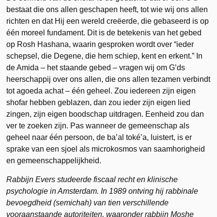
bestaat die ons allen geschapen heeft, tot wie wij ons allen
richten en dat Hij een wereld creëerde, die gebaseerd is op
één moreel fundament. Dit is de betekenis van het gebed
op Rosh Hashana, waarin gesproken wordt over “ieder
schepsel, die Degene, die hem schiep, kent en erkent.” In
de Amida – het staande gebed – vragen wij om G’ds
heerschappij over ons allen, die ons allen tezamen verbindt
tot agoeda achat – één geheel. Zou iedereen zijn eigen
shofar hebben geblazen, dan zou ieder zijn eigen lied
zingen, zijn eigen boodschap uitdragen. Eenheid zou dan
ver te zoeken zijn. Pas wanneer de gemeenschap als
geheel naar één persoon, de ba’al toké’a, luistert, is er
sprake van een sjoel als microkosmos van saamhorigheid
en gemeenschappelijkheid.
Rabbijn Evers
studeerde fiscaal recht en klinische
psychologie in Amsterdam.
In 1989 ontving hij rabbinale
bevoegdheid (semichah) van tien verschillende
vooraanstaande autoriteiten, waaronder rabbijn Moshe