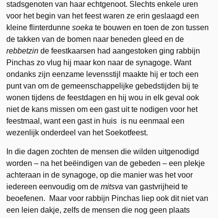
stadsgenoten van haar echtgenoot. Slechts enkele uren
voor het begin van het feest waren ze erin geslaagd een
kleine flinterdunne
soeka
te bouwen en toen de zon tussen
de takken van de bomen naar beneden gleed en de
rebbetzin
de feestkaarsen had aangestoken ging rabbijn
Pinchas zo vlug hij maar kon naar de synagoge. Want
ondanks zijn eenzame levensstijl maakte hij er toch een
punt van om de gemeenschappelijke gebedstijden bij te
wonen tijdens de feestdagen en hij wou in elk geval ook
niet de kans missen om een gast uit te nodigen voor het
feestmaal, want een gast in huis is nu eenmaal een
wezenlijk onderdeel van het Soekotfeest.
In die dagen zochten de mensen die wilden uitgenodigd
worden – na het beëindigen van de gebeden – een plekje
achteraan in de synagoge, op die manier was het voor
iedereen eenvoudig om de
mitsva
van gastvrijheid te
beoefenen. Maar voor rabbijn Pinchas liep ook dit niet van
een leien dakje, zelfs de mensen die nog geen plaats