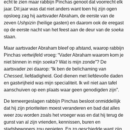
echt te zien maar rabbijn Pinchas genoot dat voorrecht elk
jaar. Dit jaar was dat niet anders want toen hij zijn ogen
opsloeg zag hij aartsvader Abraham, de eerste van de
zeven
Ushpizin
(heilige gasten) en daarom ook de eregast
op de eerste nacht van het feest aan de deur van de
soeka
staan.
Maar aartsvader Abraham bleef op afstand, waarop rabbijn
Pinchas vertwijfeld vroeg: “Vader Abraham waarom kom je
niet binnen in mijn
soeka
? Wat is mijn zonde”? De
aartsvader zei daarop: “Ik ben de belichaming van
Chessed
, liefdadigheid. God dienen met liefdevolle daden
en gastvrijheid was mijn specialiteit. Ik wil niet aan tafel
aanschuiven op een plaats waar geen genodigden zijn”.
De terneergeslagen rabbijn Pinchas besloot onmiddellijk
dat hij zijn prioriteiten moest veranderen en bad dat alles
weer zou worden zoals het vroeger was en dat hij terug de
gunst van al zijn vrienden, kennissen, buren en
stadsbewoners zou genieten. En zo geschiedde want zijn