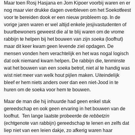
Maar toen Rosj Hasjana en Jom Kipoer voorbij waren en er
nog maar vier drukke dagen overbleven om het Soekotfeest
voor te bereiden dook er een nieuw probleem op. In de
vorige jaren waren er wel altijd enkele jesjivastudenten of
buurtbewoners geweest die al te blij waren om de vrome
rabbijn te helpen bij het bouwen van zijn
soeka
(loofhut)
maar dit keer kwam geen levende ziel opdagen. De
mensen vonden hem verachtelijk en het was nogal logisch
dat ook niemand kwam helpen. De rabbijn die, tenminste
wat het bouwen van een
soeka
betrof, niet al te handig was
wist niet meer van welk hout pijlen maken. Uiteindelijk
bleef er hem niets anders over dan een niet-Jood in te
huren om de soeka voor hem te bouwen.
Maar de man die hij inhuurde had geen enkel stuk
gereedschap en ook geen ervaring in het bouwen van de
loofhut. Ten lange laatste probeerde de
rebbetzin
(echtgenote van rabbijn) gereedschap te lenen en zelfs dat
liep niet van een leien dakje, zo afkerig waren haar