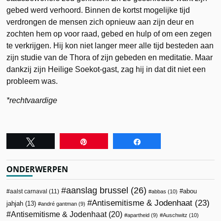
gebed werd verhoord. Binnen de kortst mogelijke tijd
verdrongen de mensen zich opnieuw aan zijn deur en
zochten hem op voor raad, gebed en hulp of om een zegen
te verkrijgen. Hij kon niet langer meer alle tijd besteden aan
zijn studie van de Thora of zijn gebeden en meditatie. Maar
dankzij zijn Heilige Soekot-gast, zag hij in dat dit niet een
probleem was.
*rechtvaardige
Tweet
Pin
Share
ONDERWERPEN
aanslag brussel
(26)
abou
aalst carnaval
(11)
abbas
(10)
Antisemitisme & Jodenhaat
(23)
jahjah
(13)
andré gantman
(9)
Antisemitisme & Jodenhaat
(20)
apartheid
(9)
Auschwitz
(10)