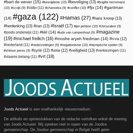
bart de wever
(15)
beveiliging
(13)
besnijdenis
(10)
brigitte herremans
fjo
(14)
gantman
cd&v
(11)
(10)
ccojb
(9)
chanoeka
(9)
conflict
(10)
gaza
(122)
Hamas
(27)
(14)
hans knoop
(13)
Israël
(17)
herdenking
(13)
iran
(13)
jan jambon
(10)
Jeruzalem
(9)
magazine
kkl
(14)
joods onderwijs
(11)
ludo van campenhout
(9)
(19)
michael freilich
(16)
moshe aryeh friedman
(14)
n-va
(12)
nederland
(11)
nederzettingen
(9)
negationisme
(10)
olympische spelen
(9)
veiligheid
(13)
syrië
(12)
unia
(12)
verkiezingen
(11)
shimon peres
(9)
vrt
(18)
vlaams belang
(11)
Joods Actueel
is een onafhankelijk nieuwsmedium.
De artikels en opiniestukken van de redactie vertolken enkel de mening
van Joods Actueel. Wij spreken niet in naam van de Joodse
gemeenschap. De Joodse gemeenschap in België heeft geen