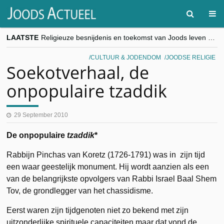
LAATSTE
Religieuze besnijdenis en toekomst van Joods leven centraal tijdens conferentie in Brussel
“Besnijdenisdebat toont hoe moeilijk seculiere Westen minderheden begrijpt”, Jinnih Beels (Vooruit)
CITYTRIP | ROEMENIË – Boekarest: de verrassing van Oost-Europa
CULTUUR & JODENDOM
JOODSE RELIGIE
“Vandaag zit elke Jood in België op de beklaagdenbank”
Soekotverhaal, de
goKosher lanceert nieuwe website en samenwerking met Mishpacha voor kosher travel en simchas wereldwijd
onpopulaire tzaddik
29 September 2010
De onpopulaire
tzaddik
*
Rabbijn Pinchas van Koretz (1726-1791) was in zijn tijd
een waar geestelijk monument. Hij wordt aanzien als een
van de belangrijkste opvolgers van Rabbi Israel Baal Shem
Tov, de grondlegger van het chassidisme.
Eerst waren zijn tijdgenoten niet zo bekend met zijn
uitzonderlijke spirituele capaciteiten maar dat vond de