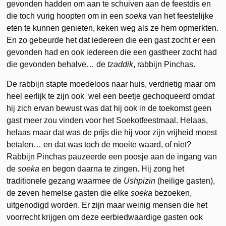
gevonden hadden om aan te schuiven aan de feestdis en
die toch vurig hoopten om in een
soeka
van het feestelijke
eten te kunnen genieten, keken weg als ze hem opmerkten.
En zo gebeurde het dat iedereen die een gast zocht er een
gevonden had en ook iedereen die een gastheer zocht had
die gevonden behalve… de
tzaddik
, rabbijn Pinchas.
De rabbijn stapte moedeloos naar huis, verdrietig maar om
heel eerlijk te zijn ook wel een beetje gechoqueerd omdat
hij zich ervan bewust was dat hij ook in de toekomst geen
gast meer zou vinden voor het Soekotfeestmaal. Helaas,
helaas maar dat was de prijs die hij voor zijn vrijheid moest
betalen… en dat was toch de moeite waard, of niet?
Rabbijn Pinchas pauzeerde een poosje aan de ingang van
de
soeka
en begon daarna te zingen. Hij zong het
traditionele gezang waarmee de
Ushpizin
(heilige gasten),
de zeven hemelse gasten die elke
soeka
bezoeken,
uitgenodigd worden. Er zijn maar weinig mensen die het
voorrecht krijgen om deze eerbiedwaardige gasten ook