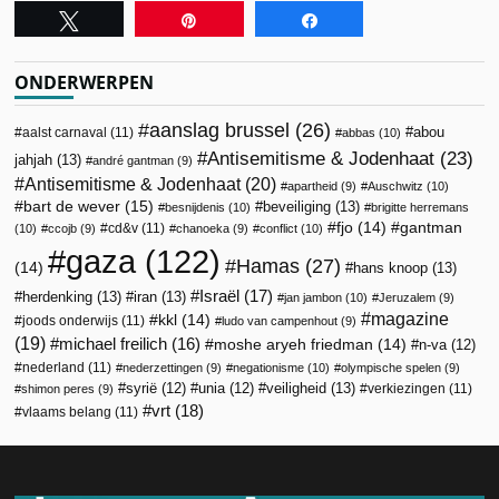
Tweet
Pin
Share
ONDERWERPEN
aanslag brussel
(26)
abou
aalst carnaval
(11)
abbas
(10)
Antisemitisme & Jodenhaat
(23)
jahjah
(13)
andré gantman
(9)
Antisemitisme & Jodenhaat
(20)
apartheid
(9)
Auschwitz
(10)
bart de wever
(15)
beveiliging
(13)
besnijdenis
(10)
brigitte herremans
fjo
(14)
gantman
cd&v
(11)
(10)
ccojb
(9)
chanoeka
(9)
conflict
(10)
gaza
(122)
Hamas
(27)
(14)
hans knoop
(13)
Israël
(17)
herdenking
(13)
iran
(13)
jan jambon
(10)
Jeruzalem
(9)
magazine
kkl
(14)
joods onderwijs
(11)
ludo van campenhout
(9)
(19)
michael freilich
(16)
moshe aryeh friedman
(14)
n-va
(12)
nederland
(11)
nederzettingen
(9)
negationisme
(10)
olympische spelen
(9)
veiligheid
(13)
syrië
(12)
unia
(12)
verkiezingen
(11)
shimon peres
(9)
vrt
(18)
vlaams belang
(11)