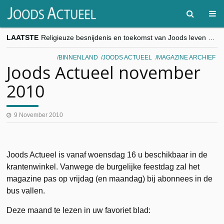
LAATSTE
Religieuze besnijdenis en toekomst van Joods leven centraal tijdens conferentie in Brussel
“Besnijdenisdebat toont hoe moeilijk seculiere Westen minderheden begrijpt”, Jinnih Beels (Vooruit)
CITYTRIP | ROEMENIË – Boekarest: de verrassing van Oost-Europa
BINNENLAND
JOODS ACTUEEL
MAGAZINE ARCHIEF
“Vandaag zit elke Jood in België op de beklaagdenbank”
Joods Actueel november
goKosher lanceert nieuwe website en samenwerking met Mishpacha voor kosher travel en simchas wereldwijd
2010
9 November 2010
Joods Actueel is vanaf woensdag 16 u beschikbaar in de
krantenwinkel. Vanwege de burgelijke feestdag zal het
magazine pas op vrijdag (en maandag) bij abonnees in de
bus vallen.
Deze maand te lezen in uw favoriet blad: