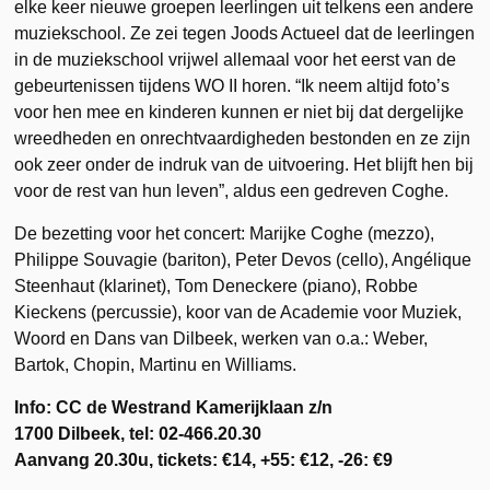
elke keer nieuwe groepen leerlingen uit telkens een andere
muziekschool. Ze zei tegen Joods Actueel dat de leerlingen
in de muziekschool vrijwel allemaal voor het eerst van de
gebeurtenissen tijdens WO II horen. “Ik neem altijd foto’s
voor hen mee en kinderen kunnen er niet bij dat dergelijke
wreedheden en onrechtvaardigheden bestonden en ze zijn
ook zeer onder de indruk van de uitvoering. Het blijft hen bij
voor de rest van hun leven”, aldus een gedreven Coghe.
De bezetting voor het concert: Marijke Coghe (mezzo),
Philippe Souvagie (bariton), Peter Devos (cello), Angélique
Steenhaut (klarinet), Tom Deneckere (piano), Robbe
Kieckens (percussie), koor van de Academie voor Muziek,
Woord en Dans van Dilbeek, werken van o.a.: Weber,
Bartok, Chopin, Martinu en Williams.
Info: CC de Westrand Kamerijklaan z/n
1700 Dilbeek, tel: 02-466.20.30
Aanvang 20.30u, tickets: €14, +55: €12, -26: €9