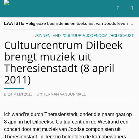
LAATSTE
Religieuze besnijdenis en toekomst van Joods leven centraal tijdens conferentie in Brussel
“Besnijdenisdebat toont hoe moeilijk seculiere Westen minderheden begrijpt”, Jinnih Beels (Vooruit)
CITYTRIP | ROEMENIË – Boekarest: de verrassing van Oost-Europa
BINNENLAND
CULTUUR & JODENDOM
HOLOCAUST
“Vandaag zit elke Jood in België op de beklaagdenbank”
Cultuurcentrum Dilbeek
goKosher lanceert nieuwe website en samenwerking met Mishpacha voor kosher travel en simchas wereldwijd
brengt muziek uit
Theresienstadt (8 april
2011)
24 Maart 2011
HERMAN VANDORMAEL
Ich wand’re durch Theresienstadt, onder die naam gaat op
8 april in het Dilbeekse Cultuurcentrum de Westrand een
concert door met muziek van Joodse componisten uit
Theresienstadt. In Terezin beleefden de kampbewoners