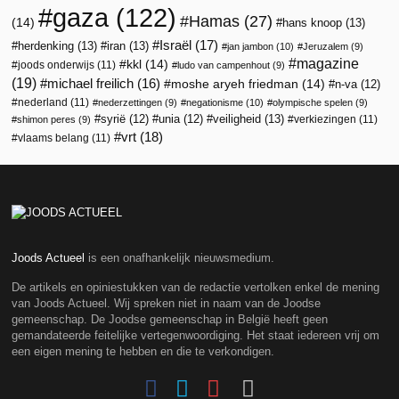
gaza
(122)
Hamas
(27)
(14)
hans knoop
(13)
Israël
(17)
herdenking
(13)
iran
(13)
jan jambon
(10)
Jeruzalem
(9)
magazine
kkl
(14)
joods onderwijs
(11)
ludo van campenhout
(9)
(19)
michael freilich
(16)
moshe aryeh friedman
(14)
n-va
(12)
nederland
(11)
nederzettingen
(9)
negationisme
(10)
olympische spelen
(9)
veiligheid
(13)
syrië
(12)
unia
(12)
verkiezingen
(11)
shimon peres
(9)
vrt
(18)
vlaams belang
(11)
Joods Actueel
is een onafhankelijk nieuwsmedium.
De artikels en opiniestukken van de redactie vertolken enkel de mening
van Joods Actueel. Wij spreken niet in naam van de Joodse
gemeenschap. De Joodse gemeenschap in België heeft geen
gemandateerde feitelijke vertegenwoordiging. Het staat iedereen vrij om
een eigen mening te hebben en die te verkondigen.