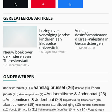
Tweet
Pin
Share
GERELATEERDE ARTIKELS
Lezing over
Verslag
vervolging Joodse
desinformatieavon
kinderen aan
d Israël-Palestina in
Brusselse
Geraardsbergen
universiteit
19 Maart 2010
Nieuw boek over
16 September 2010
de kinderen van
Theresienstadt
17 December 2012
ONDERWERPEN
aanslag brussel
(26)
abou
aalst carnaval
(11)
abbas
(10)
Antisemitisme & Jodenhaat
(23)
jahjah
(13)
andré gantman
(9)
Antisemitisme & Jodenhaat
(20)
apartheid
(9)
Auschwitz
(10)
bart de wever
(15)
beveiliging
(13)
besnijdenis
(10)
brigitte herremans
fjo
(14)
gantman
cd&v
(11)
(10)
ccojb
(9)
chanoeka
(9)
conflict
(10)