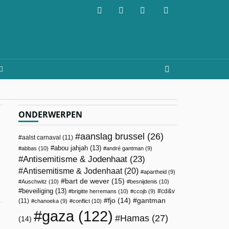
ONDERWERPEN
aanslag brussel
(26)
aalst carnaval
(11)
abou jahjah
(13)
abbas
(10)
andré gantman
(9)
Antisemitisme & Jodenhaat
(23)
Antisemitisme & Jodenhaat
(20)
apartheid
(9)
bart de wever
(15)
Auschwitz
(10)
besnijdenis
(10)
beveiliging
(13)
cd&v
brigitte herremans
(10)
ccojb
(9)
fjo
(14)
gantman
(11)
chanoeka
(9)
conflict
(10)
gaza
(122)
Hamas
(27)
(14)