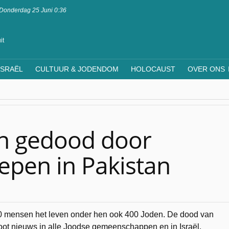
Donderdag 25 Juni 0:36
it
ISRAËL
CULTUUR & JODENDOM
HOLOCAUST
OVER ONS
n gedood door
epen in Pakistan
00 mensen het leven onder hen ook 400 Joden. De dood van
ot nieuws in alle Joodse gemeenschappen en in Israël.