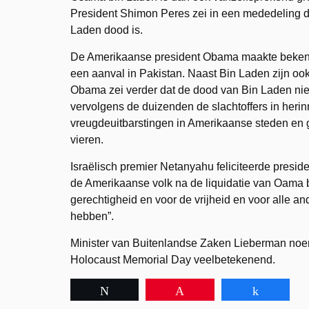
President Shimon Peres zei in een mededeling d
Laden dood is.
De Amerikaanse president Obama maakte beken
een aanval in Pakistan. Naast Bin Laden zijn ook
Obama zei verder dat de dood van Bin Laden niet h
vervolgens de duizenden de slachtoffers in heri
vreugdeuitbarstingen in Amerikaanse steden en 
vieren.
Israëlisch premier Netanyahu feliciteerde presid
de Amerikaanse volk na de liquidatie van Oama b
gerechtigheid en voor de vrijheid en voor alle
hebben”.
Minister van Buitenlandse Zaken Lieberman noem
Holocaust Memorial Day veelbetekenend.
Tweet
Pin
Share