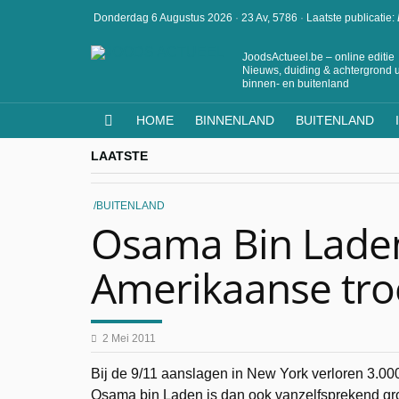
Donderdag 6 Augustus 2026
·
23 Av, 5786
·
Laatste publicatie:
JoodsActueel.be – online editie
Nieuws, duiding & achtergrond u
binnen- en buitenland
HOME
BINNENLAND
BUITENLAND
LAATSTE
BUITENLAND
Osama Bin Lade
Amerikaanse tro
2 Mei 2011
Bij de 9/11 aanslagen in New York verloren 3.0
Osama bin Laden is dan ook vanzelfsprekend gro