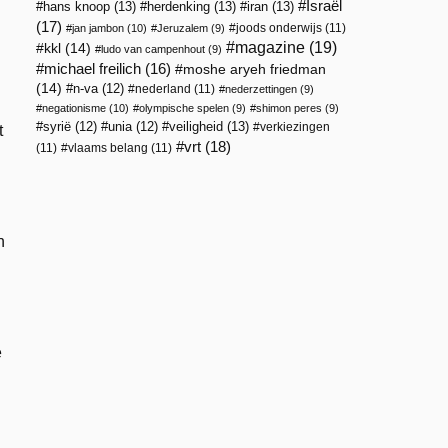
Israël
hans knoop
(13)
herdenking
(13)
iran
(13)
(17)
joods onderwijs
(11)
jan jambon
(10)
Jeruzalem
(9)
magazine
(19)
kkl
(14)
ludo van campenhout
(9)
michael freilich
(16)
moshe aryeh friedman
(14)
n-va
(12)
nederland
(11)
nederzettingen
(9)
negationisme
(10)
olympische spelen
(9)
shimon peres
(9)
veiligheid
(13)
syrië
(12)
unia
(12)
verkiezingen
t
vrt
(18)
(11)
vlaams belang
(11)
n
e