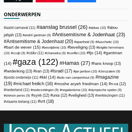
ONDERWERPEN
aanslag brussel
(26)
abou
aalst carnaval
(11)
abbas
(10)
Antisemitisme & Jodenhaat
(23)
jahjah
(13)
andré gantman
(9)
Antisemitisme & Jodenhaat
(20)
apartheid
(9)
Auschwitz
(10)
bart de wever
(15)
beveiliging
(13)
besnijdenis
(10)
brigitte herremans
fjo
(14)
gantman
cd&v
(11)
(10)
ccojb
(9)
chanoeka
(9)
conflict
(10)
gaza
(122)
Hamas
(27)
(14)
hans knoop
(13)
Israël
(17)
herdenking
(13)
iran
(13)
jan jambon
(10)
Jeruzalem
(9)
magazine
kkl
(14)
joods onderwijs
(11)
ludo van campenhout
(9)
(19)
michael freilich
(16)
moshe aryeh friedman
(14)
n-va
(12)
nederland
(11)
nederzettingen
(9)
negationisme
(10)
olympische spelen
(9)
veiligheid
(13)
syrië
(12)
unia
(12)
verkiezingen
(11)
shimon peres
(9)
vrt
(18)
vlaams belang
(11)