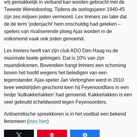
vrij gemakkelijk in verband kan worden gebracht met de
Tweede Wereldoorlog. Tijdens de oorlogsjaren 1940-45
zijn zes miljoen joden vermoord. Lex Immers zei later dat
de de term ‘jodenjacht’ hem onschuldig had geleken –
spelers van rivaliserende ploeg Ajax worden in de
volksmond vaak ook joden genoemd.
Lex Immers heeft van zijn club ADO Den Haag nu de
maximale boete gekregen. Dat is 10% van zijn
maandinkomen. Bovendien hangt Immers een schorsing
boven het hoofd wegens het beledigen van een
tegenstander. Ajax-speler Jan Vertonghen werd in 2010
twee wedstrijden geschorst toen hij Feyenoordfans in een
liedje ‘kutkakkerlakken’ had genoemd. Kakkerlakken is een
veel gebruikt scheldwoord tegen Feyenoorders.
Antisemitische spreekkoren is in het voetbal een bekend
fenomeen (
lees hier
)
Tweet
Pin
Share