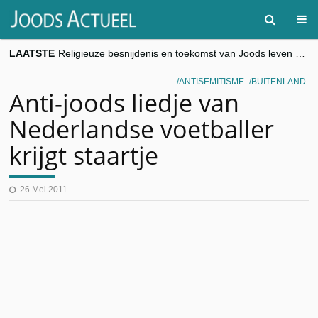
LAATSTE
Religieuze besnijdenis en toekomst van Joods leven centraal tijdens conferentie in Brussel
“Besnijdenisdebat toont hoe moeilijk seculiere Westen minderheden begrijpt”, Jinnih Beels (Vooruit)
CITYTRIP | ROEMENIË – Boekarest: de verrassing van Oost-Europa
ANTISEMITISME
BUITENLAND
“Vandaag zit elke Jood in België op de beklaagdenbank”
Anti-joods liedje van
goKosher lanceert nieuwe website en samenwerking met Mishpacha voor kosher travel en simchas wereldwijd
Nederlandse voetballer
krijgt staartje
26 Mei 2011