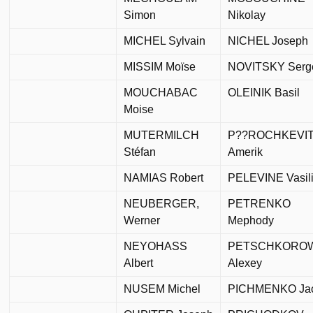
Simon
Nikolay
MICHEL Sylvain
NICHEL Joseph
MISSIM Moïse
NOVITSKY Serg
MOUCHABAC
OLEINIK Basil
Moise
MUTERMILCH
P??ROCHKEVI
Stéfan
Amerik
NAMIAS Robert
PELEVINE Vasil
NEUBERGER,
PETRENKO
Werner
Mephody
NEYOHASS
PETSCHKORO
Albert
Alexey
NUSEM Michel
PICHMENKO Ja