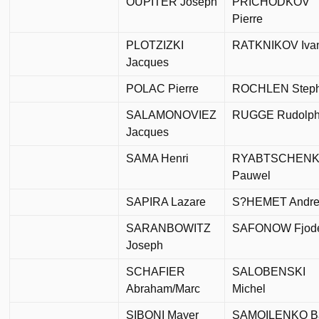
OUPITER Joseph
PRICHODKOV
Pierre
PLOTZIZKI
RATKNIKOV Iva
Jacques
POLAC Pierre
ROCHLEN Step
SALAMONOVIEZ
RUGGE Rudolp
Jacques
SAMA Henri
RYABTSCHEN
Pauwel
SAPIRA Lazare
S?HEMET Andre
SARANBOWITZ
SAFONOW Fjod
Joseph
SCHAFIER
SALOBENSKI
Abraham/Marc
Michel
SIBONI Mayer
SAMOILENKO Ba