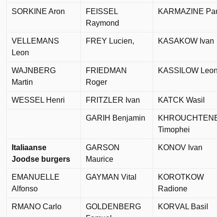
SORKINE Aron
FEISSEL
KARMAZINE Pa
Raymond
VELLEMANS
FREY Lucien,
KASAKOW Ivan
Leon
WAJNBERG
FRIEDMAN
KASSILOW Leon
Martin
Roger
WESSEL Henri
FRITZLER Ivan
KATCK Wasil
GARIH Benjamin
KHROUCHTEN
Timophei
Italiaanse
GARSON
KONOV Ivan
Joodse burgers
Maurice
EMANUELLE
GAYMAN Vital
KOROTKOW
Alfonso
Radione
RMANO Carlo
GOLDENBERG
KORVAL Basil