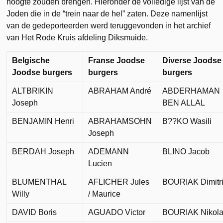
hoogte zouden brengen. Hieronder de volledige lijst van de
Joden die in de “trein naar de hel” zaten. Deze namenlijst
van de gedeporteerden werd teruggevonden in het archief
van Het Rode Kruis afdeling Diksmuide.
Belgische
Franse Joodse
Diverse Joodse
Joodse burgers
burgers
burgers
ALTBRIKIN
ABRAHAM André
ABDERHAMAN
Joseph
BEN ALLAL
BENJAMIN Henri
ABRAHAMSOHN
B??KO Wasili
Joseph
BERDAH Joseph
ADEMANN
BLINO Jacob
Lucien
BLUMENTHAL
AFLICHER Jules
BOURIAK Dimitr
Willy
/ Maurice
DAVID Boris
AGUADO Victor
BOURIAK Nikol