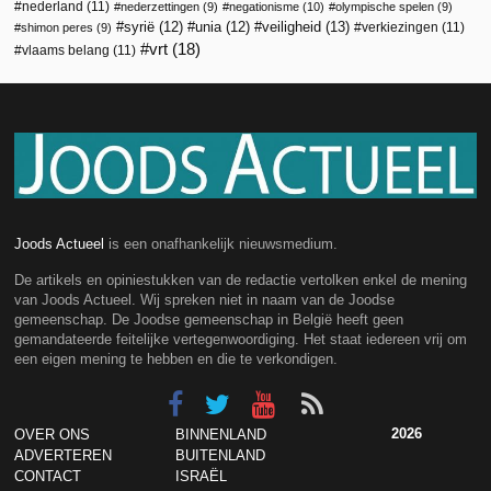
nederland
(11)
nederzettingen
(9)
negationisme
(10)
olympische spelen
(9)
veiligheid
(13)
syrië
(12)
unia
(12)
verkiezingen
(11)
shimon peres
(9)
vrt
(18)
vlaams belang
(11)
Joods Actueel
is een onafhankelijk nieuwsmedium.
De artikels en opiniestukken van de redactie vertolken enkel de mening
van Joods Actueel. Wij spreken niet in naam van de Joodse
gemeenschap. De Joodse gemeenschap in België heeft geen
gemandateerde feitelijke vertegenwoordiging. Het staat iedereen vrij om
een eigen mening te hebben en die te verkondigen.
2026
OVER ONS
BINNENLAND
ADVERTEREN
BUITENLAND
CONTACT
ISRAËL