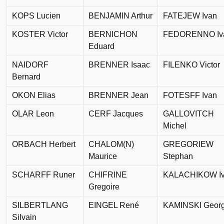
KOPS Lucien
BENJAMIN Arthur
FATEJEW Ivan
KOSTER Victor
BERNICHON
FEDORENNO Iv
Eduard
NAIDORF
BRENNER Isaac
FILENKO Victor
Bernard
OKON Elias
BRENNER Jean
FOTESFF Ivan
OLAR Leon
CERF Jacques
GALLOVITCH
Michel
ORBACH Herbert
CHALOM(N)
GREGORIEW
Maurice
Stephan
SCHARFF Runer
CHIFRINE
KALACHIKOW I
Gregoire
SILBERTLANG
EINGEL René
KAMINSKI Geor
Silvain