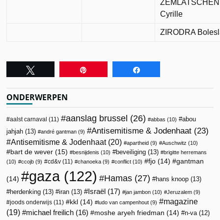
ZEMLATSCHE
Cyrille
ZIRODRA Boles
Tweet
Pin
Share
ONDERWERPEN
aanslag brussel
(26)
abou
aalst carnaval
(11)
abbas
(10)
Antisemitisme & Jodenhaat
(23)
jahjah
(13)
andré gantman
(9)
Antisemitisme & Jodenhaat
(20)
apartheid
(9)
Auschwitz
(10)
bart de wever
(15)
beveiliging
(13)
besnijdenis
(10)
brigitte herremans
fjo
(14)
gantman
cd&v
(11)
(10)
ccojb
(9)
chanoeka
(9)
conflict
(10)
gaza
(122)
Hamas
(27)
(14)
hans knoop
(13)
Israël
(17)
herdenking
(13)
iran
(13)
jan jambon
(10)
Jeruzalem
(9)
magazine
kkl
(14)
joods onderwijs
(11)
ludo van campenhout
(9)
(19)
michael freilich
(16)
moshe aryeh friedman
(14)
n-va
(12)