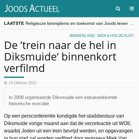
LAATSTE
Religieuze besnijdenis en toekomst van Joods leven centraal tijdens conferentie in Brussel
“Besnijdenisdebat toont hoe moeilijk seculiere Westen minderheden begrijpt”, Jinnih Beels (Vooruit)
CITYTRIP | ROEMENIË – Boekarest: de verrassing van Oost-Europa
BINNENLAND
WOII & HOLOCAUST
“Vandaag zit elke Jood in België op de beklaagdenbank”
De ’trein naar de hel in
goKosher lanceert nieuwe website en samenwerking met Mishpacha voor kosher travel en simchas wereldwijd
Diksmuide’ binnenkort
verfilmd
24 Oktober 2011
In 2008 organiseerde Diksmuide een indrukwekkende
historische evocatie
Op een persconferentie kondigde het stadsbestuur van
Diksmuide vorige maand aan dat de verzetsactie uit WOII,
waarbij Joden uit een trein bevrijd werden, en opgevangen
in hun stad zal worden verfilmd door regisseur Miek Van