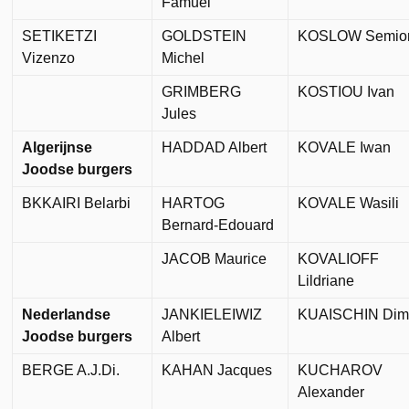
Famuel
SETIKETZI
GOLDSTEIN
KOSLOW Semio
Vizenzo
Michel
GRIMBERG
KOSTIOU Ivan
Jules
Algerijnse
HADDAD Albert
KOVALE Iwan
Joodse burgers
BKKAIRI Belarbi
HARTOG
KOVALE Wasili
Bernard-Edouard
JACOB Maurice
KOVALIOFF
Lildriane
Nederlandse
JANKIELEIWIZ
KUAISCHIN Dimi
Joodse burgers
Albert
BERGE A.J.Di.
KAHAN Jacques
KUCHAROV
Alexander