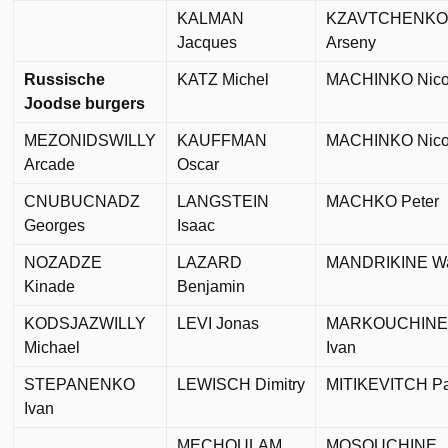
KALMAN
KZAVTCHENK
Jacques
Arseny
Russische
KATZ Michel
MACHINKO Nico
Joodse burgers
MEZONIDSWILLY
KAUFFMAN
MACHINKO Nico
Arcade
Oscar
CNUBUCNADZ
LANGSTEIN
MACHKO Peter
Georges
Isaac
NOZADZE
LAZARD
MANDRIKINE Wa
Kinade
Benjamin
KODSJAZWILLY
LEVI Jonas
MARKOUCHIN
Michael
Ivan
STEPANENKO
LEWISCH Dimitry
MITIKEVITCH P
Ivan
MECHOULAM
MOSOUCHINE