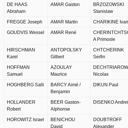
DE HAAS
AMAR Gaston
BRZOZOWSKI
Abraham
Stanislaw
FREGGE Joseph
AMAR Martin
CHARIKINE Iva
GOUDVIS Wessel
AMAR René
CHERINTCHTS
A Primosle
HIRSCHMAN
ANTOPOLSKY
CHTCHERINK
Karel
Gilbert
Serfin
HOFFMAN
AZOULAY
DECHTRIARO
Samuel
Maurice
Nicolas
HOGHBERG Salli
BARCY Aimé /
DIKUN Paul
Benjamin
HOLLANDER
BEER Gaston-
DISENKO Andre
Robert
Alphonse
HOROWITZ Israel
BENICHOU
DOUBTROFF
David
Alexander