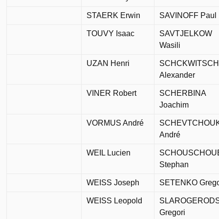
STAERK Erwin
SAVINOFF Paul
TOUVY Isaac
SAVTJELKOW
Wasili
UZAN Henri
SCHCKWITSC
Alexander
VINER Robert
SCHERBINA
Joachim
VORMUS André
SCHEVTCHOU
André
WEIL Lucien
SCHOUSCHOU
Stephan
WEISS Joseph
SETENKO Grego
WEISS Leopold
SLAROGERODS
Gregori