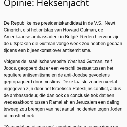
Opinie: Heksenjacht
De Republikeinse presidentskandidaat in de V.S., Newt
Gingrich, eist het ontslag van Howard Gutman, de
Amerikaanse ambassadeur in België. Reden hiervoor zijn
de uitspraken die Gutman vorige week zou hebben gedaan
tijdens een bijeenkomst over antisemitisme.
Volgens de Israëlische website
Ynet
had Gutman, zelf
Joods, geopperd dat er een verschil bestaat tussen het
reguliere antisemitisme en de anti-Joodse gevoelens
gepropageerd door moslims. Deze laatste zouden veelal
ingegeven zijn door het Israëlisch-Palestijns conflict, aldus
de ambassadeur, die dan ook de conclusie trok dat een
vredesakkoord tussen Ramallah en Jeruzalem een daling
teweeg zou brengen van het aantal incidenten tegen Joden
uit moslimhoek.
“Schandalige uitspraken”, vonden enkele aanwezigen op