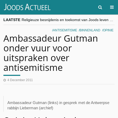
LAATSTE
Religieuze besnijdenis en toekomst van Joods leven centraal tijdens conferentie in Brussel
“Besnijdenisdebat toont hoe moeilijk seculiere Westen minderheden begrijpt”, Jinnih Beels (Vooruit)
CITYTRIP | ROEMENIË – Boekarest: de verrassing van Oost-Europa
ANTISEMITISME
BINNENLAND
OPINIE
“Vandaag zit elke Jood in België op de beklaagdenbank”
Ambassadeur Gutman
goKosher lanceert nieuwe website en samenwerking met Mishpacha voor kosher travel en simchas wereldwijd
onder vuur voor
uitspraken over
antisemitisme
4 December 2011
Ambassadeur Gutman (links) in gesprek met de Antwerpse
rabbijn Lieberman (archief)