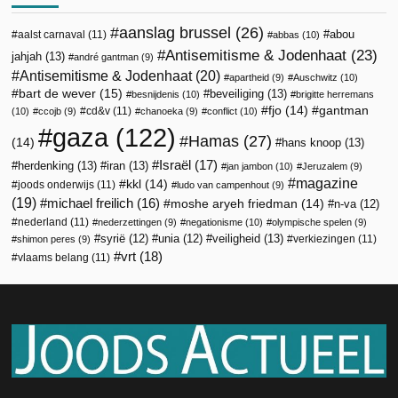
aanslag brussel
(26)
abou
aalst carnaval
(11)
abbas
(10)
Antisemitisme & Jodenhaat
(23)
jahjah
(13)
andré gantman
(9)
Antisemitisme & Jodenhaat
(20)
apartheid
(9)
Auschwitz
(10)
bart de wever
(15)
beveiliging
(13)
besnijdenis
(10)
brigitte herremans
fjo
(14)
gantman
cd&v
(11)
(10)
ccojb
(9)
chanoeka
(9)
conflict
(10)
gaza
(122)
Hamas
(27)
(14)
hans knoop
(13)
Israël
(17)
herdenking
(13)
iran
(13)
jan jambon
(10)
Jeruzalem
(9)
magazine
kkl
(14)
joods onderwijs
(11)
ludo van campenhout
(9)
(19)
michael freilich
(16)
moshe aryeh friedman
(14)
n-va
(12)
nederland
(11)
nederzettingen
(9)
negationisme
(10)
olympische spelen
(9)
veiligheid
(13)
syrië
(12)
unia
(12)
verkiezingen
(11)
shimon peres
(9)
vrt
(18)
vlaams belang
(11)