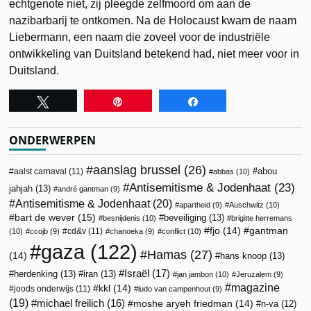
echtgenote niet, zij pleegde zelfmoord om aan de
nazibarbarij te ontkomen. Na de Holocaust kwam de naam
Liebermann, een naam die zoveel voor de industriële
ontwikkeling van Duitsland betekend had, niet meer voor in
Duitsland.
Tweet
Pin
Share
ONDERWERPEN
aanslag brussel
(26)
abou
aalst carnaval
(11)
abbas
(10)
Antisemitisme & Jodenhaat
(23)
jahjah
(13)
andré gantman
(9)
Antisemitisme & Jodenhaat
(20)
apartheid
(9)
Auschwitz
(10)
bart de wever
(15)
beveiliging
(13)
besnijdenis
(10)
brigitte herremans
fjo
(14)
gantman
cd&v
(11)
(10)
ccojb
(9)
chanoeka
(9)
conflict
(10)
gaza
(122)
Hamas
(27)
(14)
hans knoop
(13)
Israël
(17)
herdenking
(13)
iran
(13)
jan jambon
(10)
Jeruzalem
(9)
magazine
kkl
(14)
joods onderwijs
(11)
ludo van campenhout
(9)
(19)
michael freilich
(16)
moshe aryeh friedman
(14)
n-va
(12)