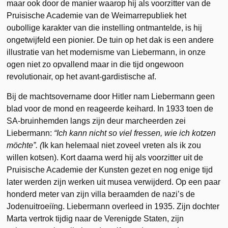
maar ook door de manier waarop hij als voorzitter van de
Pruisische Academie van de Weimarrepubliek het
oubollige karakter van die instelling ontmantelde, is hij
ongetwijfeld een pionier. De tuin op het dak is een andere
illustratie van het modernisme van Liebermann, in onze
ogen niet zo opvallend maar in die tijd ongewoon
revolutionair, op het avant-gardistische af.
Bij de machtsovername door Hitler nam Liebermann geen
blad voor de mond en reageerde keihard. In 1933 toen de
SA-bruinhemden langs zijn deur marcheerden zei
Liebermann:
“Ich kann nicht so viel fressen, wie ich kotzen
möchte”. (
Ik kan helemaal niet zoveel vreten als ik zou
willen kotsen). Kort daarna werd hij als voorzitter uit de
Pruisische Academie der Kunsten gezet en nog enige tijd
later werden zijn werken uit musea verwijderd. Op een paar
honderd meter van zijn villa beraamden de nazi’s de
Jodenuitroeiïng. Liebermann overleed in 1935. Zijn dochter
Marta vertrok tijdig naar de Verenigde Staten, zijn