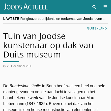
LAATSTE
Religieuze besnijdenis en toekomst van Joods leven centraal tijdens conferentie in Brussel
“Besnijdenisdebat toont hoe moeilijk seculiere Westen minderheden begrijpt”, Jinnih Beels (Vooruit)
CITYTRIP | ROEMENIË – Boekarest: de verrassing van Oost-Europa
BUITENLAND
“Vandaag zit elke Jood in België op de beklaagdenbank”
Tuin van Joodse
goKosher lanceert nieuwe website en samenwerking met Mishpacha voor kosher travel en simchas wereldwijd
kunstenaar op dak van
Duits museum
28 December 2011
De
Bundeskunsthalle
in Bonn heeft wel een heel originele
manier gevonden om de aandacht te vestigen op het
baanbrekende werk van de Joodse kunstenaar Max
Liebermann (1847-1935). Boven op het dak van het
museum is een heuse reconstructie van elementen uit