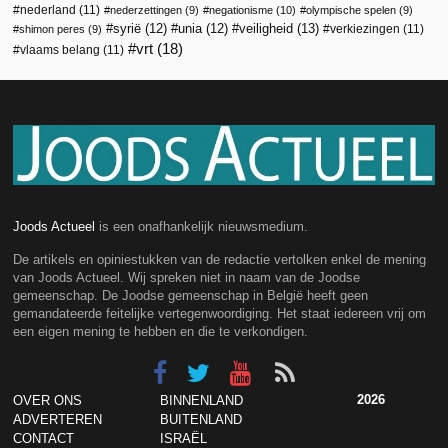
nederland
(11)
nederzettingen
(9)
negationisme
(10)
olympische spelen
(9)
veiligheid
(13)
syrië
(12)
unia
(12)
verkiezingen
(11)
shimon peres
(9)
vrt
(18)
vlaams belang
(11)
Joods Actueel
is een onafhankelijk nieuwsmedium.
De artikels en opiniestukken van de redactie vertolken enkel de mening
van Joods Actueel. Wij spreken niet in naam van de Joodse
gemeenschap. De Joodse gemeenschap in België heeft geen
gemandateerde feitelijke vertegenwoordiging. Het staat iedereen vrij om
een eigen mening te hebben en die te verkondigen.
2026
OVER ONS
BINNENLAND
ADVERTEREN
BUITENLAND
CONTACT
ISRAËL