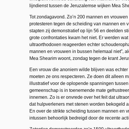
lijndienst tussen de Jeruzalemse wijken Mea S
Tot zondagavond. Zo’n 200 mannen en vrouwen h
protesteren tegen de scheiding van mannen en vro
stapten zij demonstratief op lijn 56 en deelden sti
grote confrontaties kwam het niet. Er werden wa
ultraorthodoxen reageerden echter schouderophal
mannen en vrouwen in bussen helemaal niet”, ald
Mea Shearim woont, zondag tegen de krant Jerusa
Een vrouw die anoniem wilde blijven was echter
moeten ze ons respecteren. Ze doen dit alleen 
illustratief voor de oplopende spanningen tussen 
gemeenschap is in toenemende mate gefrustreerd 
innemen. Zo is er onvrede over het feit dat ultra
dat hulpverleners met stenen worden bekogeld al
En over de strikte scheiding tussen mannen en 
intussen behoorlijk bedreigd door de recente actie