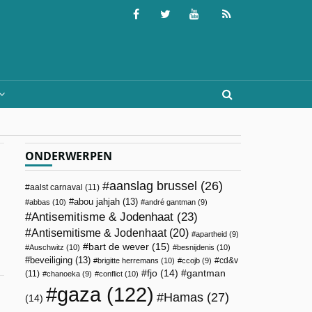
ONDERWERPEN
aanslag brussel
(26)
aalst carnaval
(11)
abou jahjah
(13)
abbas
(10)
andré gantman
(9)
Antisemitisme & Jodenhaat
(23)
Antisemitisme & Jodenhaat
(20)
apartheid
(9)
bart de wever
(15)
Auschwitz
(10)
besnijdenis
(10)
beveiliging
(13)
cd&v
brigitte herremans
(10)
ccojb
(9)
fjo
(14)
gantman
(11)
chanoeka
(9)
conflict
(10)
gaza
(122)
Hamas
(27)
(14)