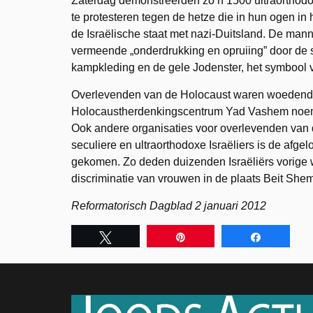
Zaterdag demonstreerden zo’n 1500 ultraorthod
te protesteren tegen de hetze die in hun ogen in 
de Israëlische staat met nazi-Duitsland. De ma
vermeende „onderdrukking en opruiing” door de s
kampkleding en de gele Jodenster, het symbool 
Overlevenden van de Holocaust waren woedend o
Holocaustherdenkingscentrum Yad Vashem noemde 
Ook andere organisaties voor overlevenden van 
seculiere en ultraorthodoxe Israëliers is de afge
gekomen. Zo deden duizenden Israëliërs vorige 
discriminatie van vrouwen in de plaats Beit She
Reformatorisch Dagblad 2 januari 2012
Tweet
Pin
Share