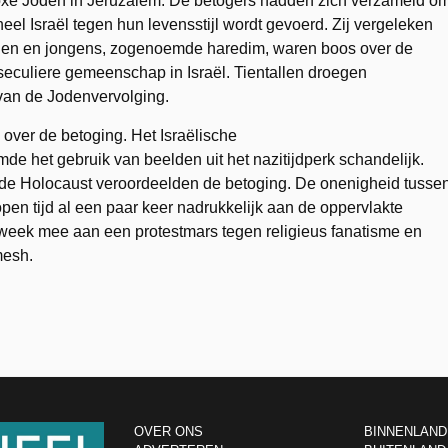
oxe Joden in Jeruzalem. De betogers hadden zich verzameld o
heel Israël tegen hun levensstijl wordt gevoerd. Zij vergeleken
nnen en jongens, zogenoemde haredim, waren boos over de
eculiere gemeenschap in Israël. Tientallen droegen
van de Jodenvervolging.
ver de betoging. Het Israëlische
het gebruik van beelden uit het nazitijdperk schandelijk.
de Holocaust veroordeelden de betoging. De onenigheid tusse
lopen tijd al een paar keer nadrukkelijk aan de oppervlakte
week mee aan een protestmars tegen religieus fanatisme en
mesh.
OVER ONS
BINNENLAND