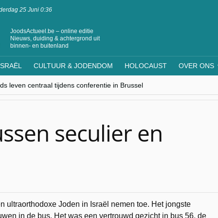
erdag 25 Juni 0:36
JoodsActueel.be – online editie
Nieuws, duiding & achtergrond uit
binnen- en buitenland
ISRAËL
CULTUUR & JODENDOM
HOLOCAUST
OVER ONS
s leven centraal tijdens conferentie in Brussel
ere Westen minderheden begrijpt”, Jinnih Beels (Vooruit)
rassing van Oost-Europa
laagdenbank”
nwerking met Mishpacha voor kosher travel en simchas wereldwijd
ussen seculier en
ltraorthodoxe Joden in Israël nemen toe. Het jongste
wen in de bus. Het was een vertrouwd gezicht in bus 56, de