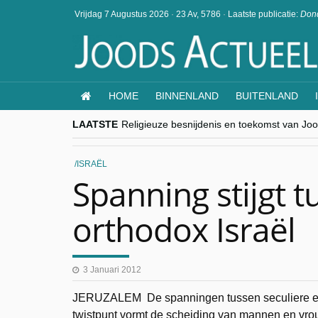
Vrijdag 7 Augustus 2026
·
23 Av, 5786
·
Laatste publicatie:
Dond
HOME
BINNENLAND
BUITENLAND
LAATSTE
Religieuze besnijdenis en toekomst van Jood
“Besnijdenisdebat toont hoe moeilijk seculi
CITYTRIP | ROEMENIË – Boekarest: de ver
“Vandaag zit elke Jood in België op de bek
ISRAËL
goKosher lanceert nieuwe website en same
Spanning stijgt t
orthodox Israël
3 Januari 2012
JERUZALEM De spanningen tussen seculiere en u
twistpunt vormt de scheiding van mannen en vrou