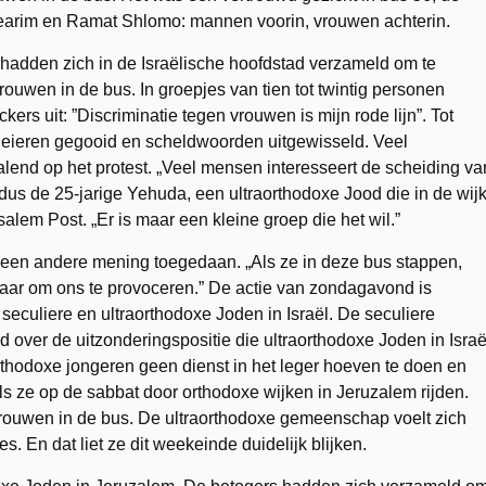
hearim en Ramat Shlomo: mannen voorin, vrouwen achterin.
adden zich in de Israëlische hoofdstad verzameld om te
uwen in de bus. In groepjes van tien tot twintig personen
ckers uit: ”Discriminatie tegen vrouwen is mijn rode lijn”. Tot
t eieren gegooid en scheldwoorden uitgewisseld. Veel
end op het protest. „Veel mensen interesseert de scheiding va
us de 25-jarige Yehuda, een ultraorthodoxe Jood die in de wij
lem Post. „Er is maar een kleine groep die het wil.”
 een andere mening toegedaan. „Als ze in deze bus stappen,
maar om ons te provoceren.” De actie van zondagavond is
seculiere en ultraorthodoxe Joden in Israël. De seculiere
over de uitzonderingspositie die ultraorthodoxe Joden in Israë
orthodoxe jongeren geen dienst in het leger hoeven te doen en
s ze op de sabbat door orthodoxe wijken in Jeruzalem rijden.
vrouwen in de bus. De ultraorthodoxe gemeenschap voelt zich
s. En dat liet ze dit weekeinde duidelijk blijken.