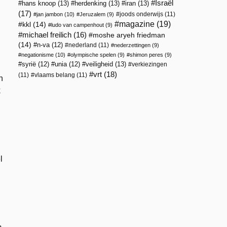
Israël
hans knoop
(13)
herdenking
(13)
iran
(13)
(17)
joods onderwijs
(11)
jan jambon
(10)
Jeruzalem
(9)
magazine
(19)
kkl
(14)
ludo van campenhout
(9)
michael freilich
(16)
moshe aryeh friedman
(14)
n-va
(12)
nederland
(11)
nederzettingen
(9)
negationisme
(10)
olympische spelen
(9)
shimon peres
(9)
veiligheid
(13)
syrië
(12)
unia
(12)
verkiezingen
vrt
(18)
(11)
vlaams belang
(11)
n
k
l