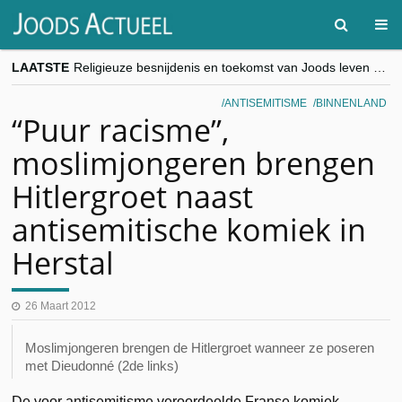
LAATSTE
Religieuze besnijdenis en toekomst van Joods leven centraal tijdens conferentie in Brussel
“Besnijdenisdebat toont hoe moeilijk seculiere Westen minderheden begrijpt”, Jinnih Beels (Vooruit)
CITYTRIP | ROEMENIË – Boekarest: de verrassing van Oost-Europa
ANTISEMITISME
BINNENLAND
“Vandaag zit elke Jood in België op de beklaagdenbank”
“Puur racisme”,
goKosher lanceert nieuwe website en samenwerking met Mishpacha voor kosher travel en simchas wereldwijd
moslimjongeren brengen
Hitlergroet naast
antisemitische komiek in
Herstal
26 Maart 2012
Moslimjongeren brengen de Hitlergroet wanneer ze poseren
met Dieudonné (2de links)
De voor antisemitisme veroordeelde Franse komiek