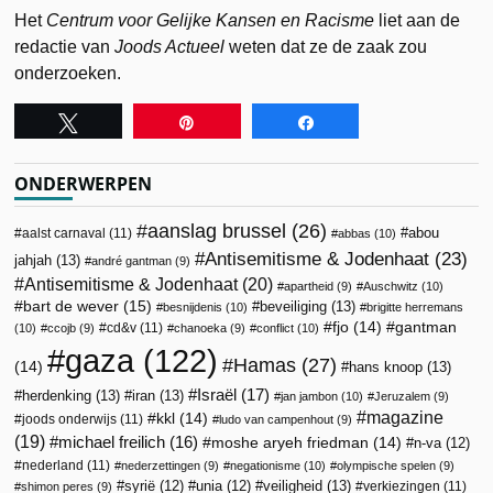
Het
Centrum voor Gelijke Kansen en Racisme
liet aan de
redactie van
Joods Actueel
weten dat ze de zaak zou
onderzoeken.
Tweet
Pin
Share
ONDERWERPEN
aanslag brussel
(26)
abou
aalst carnaval
(11)
abbas
(10)
Antisemitisme & Jodenhaat
(23)
jahjah
(13)
andré gantman
(9)
Antisemitisme & Jodenhaat
(20)
apartheid
(9)
Auschwitz
(10)
bart de wever
(15)
beveiliging
(13)
besnijdenis
(10)
brigitte herremans
fjo
(14)
gantman
cd&v
(11)
(10)
ccojb
(9)
chanoeka
(9)
conflict
(10)
gaza
(122)
Hamas
(27)
(14)
hans knoop
(13)
Israël
(17)
herdenking
(13)
iran
(13)
jan jambon
(10)
Jeruzalem
(9)
magazine
kkl
(14)
joods onderwijs
(11)
ludo van campenhout
(9)
(19)
michael freilich
(16)
moshe aryeh friedman
(14)
n-va
(12)
nederland
(11)
nederzettingen
(9)
negationisme
(10)
olympische spelen
(9)
veiligheid
(13)
syrië
(12)
unia
(12)
verkiezingen
(11)
shimon peres
(9)