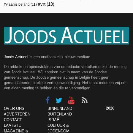
vrt
(18)
vlaams belang
(11)
Joods Actueel
is een onafhankelijk nieuwsmedium.
De artikels en opiniestukken van de redactie vertolken enkel de mening
van Joods Actueel. Wij spreken niet in naam van de Joodse
gemeenschap. De Joodse gemeenschap in België heeft geen
gemandateerde feitelijke vertegenwoordiging. Het staat iedereen vrij om
een eigen mening te hebben en die te verkondigen.
2026
OVER ONS
BINNENLAND
ADVERTEREN
BUITENLAND
CONTACT
ISRAËL
LAATSTE
CULTUUR &
MAGAZINE &
JODENDOM