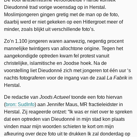
Dieudonné trad vorige woensdag op in Herstal.
Moslimjongeren gingen gretig met de man op de foto,
daarbij werd er niet gekeken op een Hitlergroet meer of
minder, zoals blijkt uit verschillende foto’s.
Zo’n 1.100 jongeren waren aanwezig, negentig procent
mannelijke twintigers van allochtone origine. Tegen het
aangekondigde optreden kwam fel protest vanuit
christelijke, islamitische en Joodse hoek. Na de
voorstelling liet Dieudonné zich met jongeren tot één uur ‘s
nachts fotograferen voor de ingang van de zaal
La Fabrik
in
Herstal.
De redactie van
Joods Actueel
toonde een foto hiervan
(
bron: SudInfo
) aan Jennifer Maus, MR fractieleidster in
Herstal. Zij reageerde ontzet: “Ik was er niet over te spreken
dat een optreden van Dieudonné in mijn stad kon plaats
vinden maar mijn woorden schieten te kort om mijn
afkeuring over deze foto uit te drukken Ik zal donderdag op