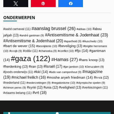
Tweet
Pin
Share
ONDERWERPEN
aanslag brussel
(26)
abou
aalst carnaval
(11)
abbas
(10)
Antisemitisme & Jodenhaat
(23)
jahjah
(13)
andré gantman
(9)
Antisemitisme & Jodenhaat
(20)
apartheid
(9)
Auschwitz
(10)
bart de wever
(15)
beveiliging
(13)
besnijdenis
(10)
brigitte herremans
fjo
(14)
gantman
cd&v
(11)
(10)
ccojb
(9)
chanoeka
(9)
conflict
(10)
gaza
(122)
Hamas
(27)
(14)
hans knoop
(13)
Israël
(17)
herdenking
(13)
iran
(13)
jan jambon
(10)
Jeruzalem
(9)
magazine
kkl
(14)
joods onderwijs
(11)
ludo van campenhout
(9)
(19)
michael freilich
(16)
moshe aryeh friedman
(14)
n-va
(12)
nederland
(11)
nederzettingen
(9)
negationisme
(10)
olympische spelen
(9)
veiligheid
(13)
syrië
(12)
unia
(12)
verkiezingen
(11)
shimon peres
(9)
vrt
(18)
vlaams belang
(11)