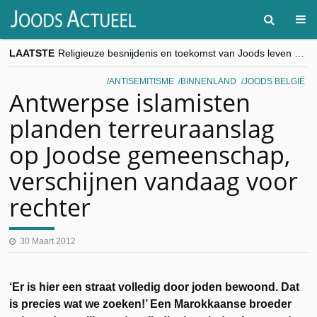
LAATSTE
Religieuze besnijdenis en toekomst van Joods leven centraal tijdens conferentie in Brussel
“Besnijdenisdebat toont hoe moeilijk seculiere Westen minderheden begrijpt”, Jinnih Beels (Vooruit)
CITYTRIP | ROEMENIË – Boekarest: de verrassing van Oost-Europa
ANTISEMITISME
BINNENLAND
JOODS BELGIË
“Vandaag zit elke Jood in België op de beklaagdenbank”
Antwerpse islamisten
goKosher lanceert nieuwe website en samenwerking met Mishpacha voor kosher travel en simchas wereldwijd
planden terreuraanslag
op Joodse gemeenschap,
verschijnen vandaag voor
rechter
30 Maart 2012
‘Er is hier een straat volledig door joden bewoond. Dat
is precies wat we zoeken!’ Een Marokkaanse broeder