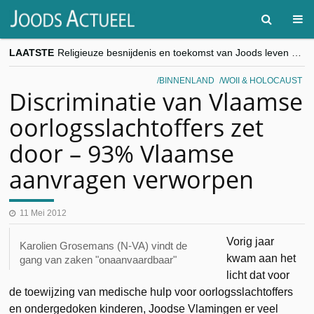
LAATSTE
Religieuze besnijdenis en toekomst van Joods leven centraal tijdens conferentie in Brussel
“Besnijdenisdebat toont hoe moeilijk seculiere Westen minderheden begrijpt”, Jinnih Beels (Vooruit)
CITYTRIP | ROEMENIË – Boekarest: de verrassing van Oost-Europa
BINNENLAND
WOII & HOLOCAUST
“Vandaag zit elke Jood in België op de beklaagdenbank”
Discriminatie van Vlaamse
goKosher lanceert nieuwe website en samenwerking met Mishpacha voor kosher travel en simchas wereldwijd
oorlogsslachtoffers zet
door – 93% Vlaamse
aanvragen verworpen
11 Mei 2012
Vorig jaar
Karolien Grosemans (N-VA) vindt de
kwam aan het
gang van zaken "onaanvaardbaar"
licht dat voor
de toewijzing van medische hulp voor oorlogsslachtoffers
en ondergedoken kinderen, Joodse Vlamingen er veel