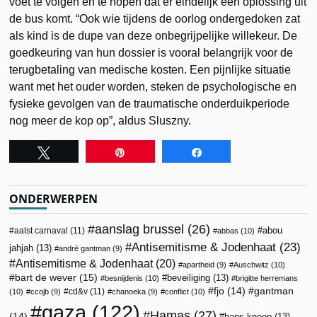
voet te volgen en te hopen dat er eindelijk een oplossing uit
de bus komt. “Ook wie tijdens de oorlog ondergedoken zat
als kind is de dupe van deze onbegrijpelijke willekeur. De
goedkeuring van hun dossier is vooral belangrijk voor de
terugbetaling van medische kosten. Een pijnlijke situatie
want met het ouder worden, steken de psychologische en
fysieke gevolgen van de traumatische onderduikperiode
nog meer de kop op”, aldus Sluszny.
Tweet
Pin
Share
ONDERWERPEN
aanslag brussel
(26)
abou
aalst carnaval
(11)
abbas
(10)
Antisemitisme & Jodenhaat
(23)
jahjah
(13)
andré gantman
(9)
Antisemitisme & Jodenhaat
(20)
apartheid
(9)
Auschwitz
(10)
bart de wever
(15)
beveiliging
(13)
besnijdenis
(10)
brigitte herremans
fjo
(14)
gantman
cd&v
(11)
(10)
ccojb
(9)
chanoeka
(9)
conflict
(10)
gaza
(122)
Hamas
(27)
(14)
hans knoop
(13)