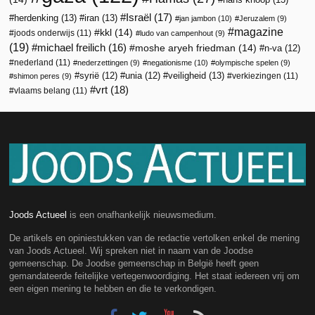
Israël
(17)
herdenking
(13)
iran
(13)
jan jambon
(10)
Jeruzalem
(9)
magazine
kkl
(14)
joods onderwijs
(11)
ludo van campenhout
(9)
(19)
michael freilich
(16)
moshe aryeh friedman
(14)
n-va
(12)
nederland
(11)
nederzettingen
(9)
negationisme
(10)
olympische spelen
(9)
veiligheid
(13)
syrië
(12)
unia
(12)
verkiezingen
(11)
shimon peres
(9)
vrt
(18)
vlaams belang
(11)
Joods Actueel
is een onafhankelijk nieuwsmedium.
De artikels en opiniestukken van de redactie vertolken enkel de mening
van Joods Actueel. Wij spreken niet in naam van de Joodse
gemeenschap. De Joodse gemeenschap in België heeft geen
gemandateerde feitelijke vertegenwoordiging. Het staat iedereen vrij om
een eigen mening te hebben en die te verkondigen.