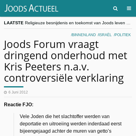
LAATSTE
Religieuze besnijdenis en toekomst van Joods leven centraal tijdens conferentie in Brussel
“Besnijdenisdebat toont hoe moeilijk seculiere Westen minderheden begrijpt”, Jinnih Beels (Vooruit)
CITYTRIP | ROEMENIË – Boekarest: de verrassing van Oost-Europa
BINNENLAND
ISRAËL
POLITIEK
“Vandaag zit elke Jood in België op de beklaagdenbank”
Joods Forum vraagt
goKosher lanceert nieuwe website en samenwerking met Mishpacha voor kosher travel en simchas wereldwijd
dringend onderhoud met
Kris Peeters n.a.v.
controversiële verklaring
6 Juni 2012
Reactie FJO:
Vele Joden die het slachtoffer werden van
deportatie en uitroeiing werden inderdaad eerst
bijeengejaagd achter de muren van getto’s