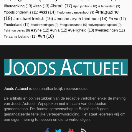
Israël
(17)
herdenking
(13)
iran
(13)
jan jambon
(10)
Jeruzalem
(9)
magazine
kkl
(14)
joods onderwijs
(11)
ludo van campenhout
(9)
(19)
michael freilich
(16)
moshe aryeh friedman
(14)
n-va
(12)
nederland
(11)
nederzettingen
(9)
negationisme
(10)
olympische spelen
(9)
veiligheid
(13)
syrië
(12)
unia
(12)
verkiezingen
(11)
shimon peres
(9)
vrt
(18)
vlaams belang
(11)
Joods Actueel
is een onafhankelijk nieuwsmedium.
De artikels en opiniestukken van de redactie vertolken enkel de mening
van Joods Actueel. Wij spreken niet in naam van de Joodse
gemeenschap. De Joodse gemeenschap in België heeft geen
gemandateerde feitelijke vertegenwoordiging. Het staat iedereen vrij om
een eigen mening te hebben en die te verkondigen.