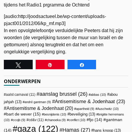
tijdens het Radio1 prgramma de Ochtend
[audio:http://joodsactueel.be/wp-content/uploads-
pjact001/2012/06/kp_mf.mp3]
In een opvolgtelefoontje verduidelijkte Peeters dat hij zijn
woorden (de vergelijking tussen de muur van Israël en de
gettomuren) alsnog terugtrekt en dat het om een
ongelukkige vergelijking ging.
Tweet
Pin
Share
ONDERWERPEN
aanslag brussel
(26)
abou
aalst carnaval
(11)
abbas
(10)
Antisemitisme & Jodenhaat
(23)
jahjah
(13)
andré gantman
(9)
Antisemitisme & Jodenhaat
(20)
apartheid
(9)
Auschwitz
(10)
bart de wever
(15)
beveiliging
(13)
besnijdenis
(10)
brigitte herremans
fjo
(14)
gantman
cd&v
(11)
(10)
ccojb
(9)
chanoeka
(9)
conflict
(10)
gaza
(122)
Hamas
(27)
(14)
hans knoop
(13)