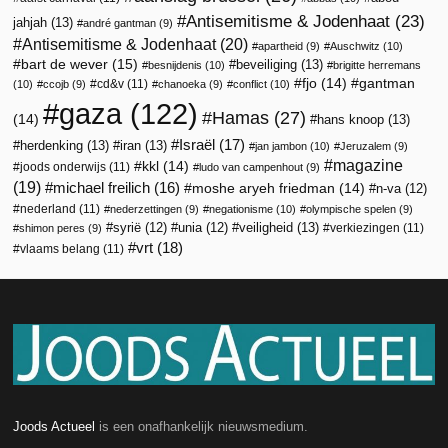
Antisemitisme & Jodenhaat
(23)
jahjah
(13)
andré gantman
(9)
Antisemitisme & Jodenhaat
(20)
apartheid
(9)
Auschwitz
(10)
bart de wever
(15)
beveiliging
(13)
besnijdenis
(10)
brigitte herremans
fjo
(14)
gantman
cd&v
(11)
(10)
ccojb
(9)
chanoeka
(9)
conflict
(10)
gaza
(122)
Hamas
(27)
(14)
hans knoop
(13)
Israël
(17)
herdenking
(13)
iran
(13)
jan jambon
(10)
Jeruzalem
(9)
magazine
kkl
(14)
joods onderwijs
(11)
ludo van campenhout
(9)
(19)
michael freilich
(16)
moshe aryeh friedman
(14)
n-va
(12)
nederland
(11)
nederzettingen
(9)
negationisme
(10)
olympische spelen
(9)
veiligheid
(13)
syrië
(12)
unia
(12)
verkiezingen
(11)
shimon peres
(9)
vrt
(18)
vlaams belang
(11)
Joods Actueel
is een onafhankelijk nieuwsmedium.