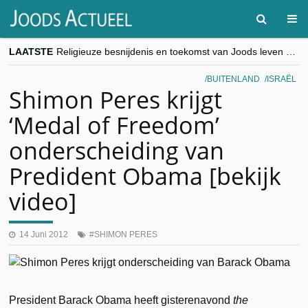
LAATSTE
Religieuze besnijdenis en toekomst van Joods leven centraal tijdens conferentie in Brussel
“Besnijdenisdebat toont hoe moeilijk seculiere Westen minderheden begrijpt”, Jinnih Beels (Vooruit)
CITYTRIP | ROEMENIË – Boekarest: de verrassing van Oost-Europa
BUITENLAND
ISRAËL
“Vandaag zit elke Jood in België op de beklaagdenbank”
Shimon Peres krijgt
goKosher lanceert nieuwe website en samenwerking met Mishpacha voor kosher travel en simchas wereldwijd
‘Medal of Freedom’
onderscheiding van
Predident Obama [bekijk
video]
14 Juni 2012
SHIMON PERES
President Barack Obama heeft gisterenavond
the